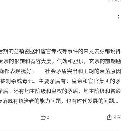
4个评分
后期的藩镇割据和宦官专权等事件的来龙去脉都说得
如唐太宗的狠辣和宽容大度，气魄和胆识，玄宗的前期励
都表现挺好。     社会矛盾突出和王朝的衰落原因
帝被刺杀或毒死。主要矛盾有：皇帝和宦官集团的矛
矛盾。还有地主阶级和皇权的矛盾，地主阶级和普通
落既有统治者的能力问题，也有时代发展的问题。  
治阶级的面貌，值得一读。
2
分享