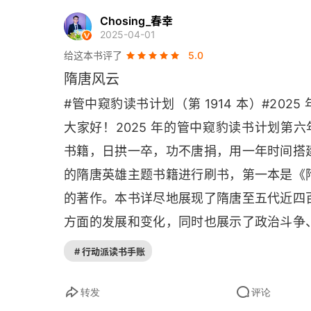
Chosing_春幸
2025-04-01
给这本书评了
5.0
隋唐风云
#管中窥豹读书计划（第 1914 本）#202
大家好！2025 年的管中窥豹读书计划第六年，
书籍，日拱一卒，功不唐捐，用一年时间搭
的隋唐英雄主题书籍进行刷书，第一本是《
的著作。本书详尽地展现了隋唐至五代近四
方面的发展和变化，同时也展示了政治斗争
书由中国古代史史学泰斗吴宗国教授主编，
# 行动派读书手账
深厚的学术功力，生动细腻地勾勒出一幅波
坚代周公元 581 年，杨坚取代北周宇文氏
转发
评论