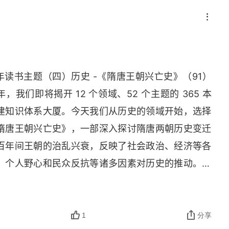
5 年读书主题（四）历史 -《隋唐王朝兴亡史》（91）
我们即将揭开 12 个领域、52 个主题的 365 本
建知识体系大厦。今天我们从历史的领域开始，选择
隋唐王朝兴亡史》，一部深入探讨隋唐两朝历史变迁
百年间王朝的治乱兴衰，反映了社会政治、经济等各
、个人野心和民众反抗等诸多因素对历史的推动。本
并携刘后滨等诸位弟子撰稿编写各章。诸位撰稿人以
澜壮阔、气象万千的历史画卷。2、精彩内容：①杨
政权，建立隋朝。589 年，隋灭掉南朝最后一个王朝
1
分享