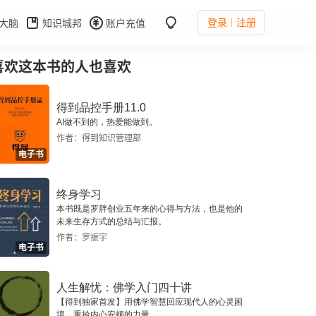
登录
注册
大脑
知识城邦
账户充值
喜欢这本书的人也喜欢
得到品控手册11.0
AI做不到的，热爱能做到。
作者：得到知识管理部
电子书
终身学习
本书既是罗胖创业五年来的心得与方法，也是他的
未来生存方式的总结与汇报。
作者：罗振宇
电子书
人生解忧：佛学入门四十讲
【得到独家首发】用佛学智慧回应现代人的心灵困
境，重拾内心安顿的力量。