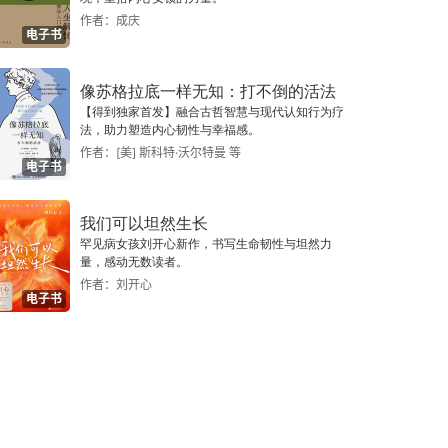
作者：成庆
电子书
像苏格拉底一样无知：打不倒的活法
【得到独家首发】融合古哲智慧与现代认知行为疗
法，助力塑造内心韧性与幸福感。
作者：[美] 斯科特·沃尔特曼 等
电子书
我们可以坦然生长
罕见病女孩刘开心新作，书写生命韧性与坦然力
量，感动无数读者。
作者：刘开心
电子书