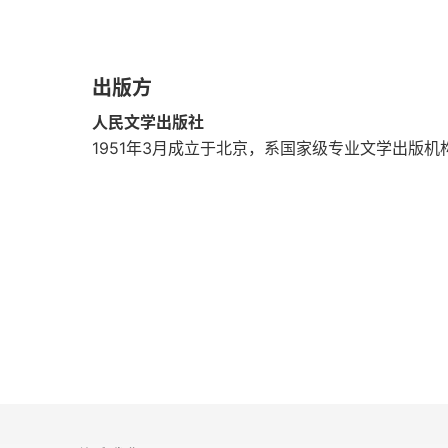
陈，分裂了近三个世纪的中国，复归于统一
的统一不同，这不仅是结束了国家长期分裂
的民族大融合已经告一段落，并且宣告了
出版方
结。民族融合给中华民族带来了新的活力，
人民文学出版社
了一次大的解放。这不仅对于隋朝及其后继
1951年3月成立于北京，系国家级专业文学出版
响。杨坚是宣帝皇后之父，其父杨忠西魏时
族的核心家族。杨坚少年时曾入太学，具有
之一独孤信见他有奇表，把七女嫁他。独孤
亲。北周武帝平北齐，杨坚率领北军三万，
高湝于冀州。宣帝即位后，以后父征拜上
月，诏 “诸改姓者，悉宜复旧”。西魏时宇
坚打出了代表汉族地主官僚的旗帜，进一步
的代表者。准备工作完成后，周大定元年（5