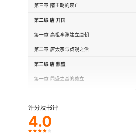
第三章 隋王朝的衰亡
第二编 唐 开国
第一章 高祖李渊建立唐朝
第二章 唐太宗与贞观之治
第三编 唐 鼎盛
第一章 鼎盛之基的奠立
第二章 玄宗与开元之治
评分及书评
第四编 唐 中兴
4.0
第一章 盛极而乱