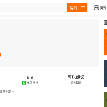
得到一下
得到
8.9
可以朗读
豆瓣评分
语音朗读
展开全部