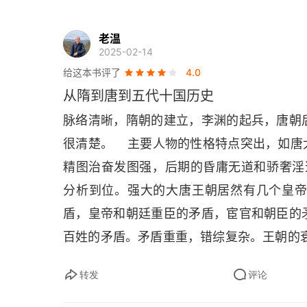
第二章 重整朝纲 走向中兴
第三章 革新浪潮 元和中兴
老温
2025-02-14
第五编 唐 衰亡
给这本书评了
4.0
从隋到唐到五代十国历史
第一章 江河日下 逐步衰落
脉络清晰，隋朝的建立，李渊的起兵，唐朝
第二章 倾覆的大厦
很清楚。    主要人物的性格特点突出，
精图治奋发图强，后期的昏庸无道和骄奢淫逸
附录一 隋唐大事年表
分析到位。强大的大唐王朝居然有几个皇
附录二 隋唐五代世系表
盾，皇帝和朝廷重臣的矛盾，宦官和朝臣的
后记
百姓的矛盾。矛盾重重，错综复杂。王朝的衰
    总之，可以了解隋唐的历史，尤其是统
转发
评论