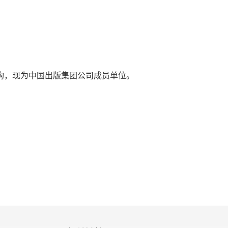
。中国历史进入一个新的发展时期。隋的统一和西晋
的状态，而且标志了东晋十六国以来中国历史上空前
统治中国近六个世纪的豪强大族、士族门阀政治的终
豪强士族的衰落更是在经济上、政治上和思想上带来
者唐朝，而且对于此后历史的发展，都具有深远的影
机构，现为中国出版集团公司成员单位。
为大将军，北周初进位柱国大将军，属于关陇军事贵
一定的文化水平，十四岁为京兆功曹。西魏八大柱国
信长女为北周明帝皇后，这样，杨坚便又成为北周皇
破齐师于河桥，进位柱国，又与宇文宪破北齐任城王
柱国、大司马，掌握了兵权。三方叛乱平定后，十二
文泰改为鲜卑姓氏的汉族文武大臣恢复原来的姓氏，杨
与宇文氏和鲜卑贵族划清界限，表明自己是汉族正统
81 年）二月，杨坚正式取代北周，做了皇帝，是为