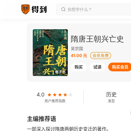
隋唐王朝兴亡史
吴宗国
41.00 元
购买
试读
购买会员
电子书
4.0
历史
用户推荐指数
类型
255千字
2024-07-01
主编推荐语
字数
发行日期
一部深入探讨隋唐两朝历史变迁的著作。