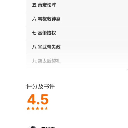
五 萧宏怯阵
六 韦叡救钟离
七 高肇擅权
八 宣武帝失政
九 胡太后越礼
十 青年高欢
评分及书评
十一 六镇起事
4.5
十二 武川宇文氏
十三 投靠尔朱荣