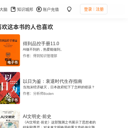
登录
注册
大脑
知识城邦
账户充值
喜欢这本书的人也喜欢
得到品控手册11.0
AI做不到的，热爱能做到。
作者：得到知识管理部
电子书
以日为鉴：衰退时代生存指南
当泡沫经济破灭，日本政府犯下了怎样的错误？
作者：分析师Boden
电子书
AI文明史·前史
《AI文明史·前史》这部预测之书展示了思想者的
锐利和尊严：对未来文明格局的重大危机做出预