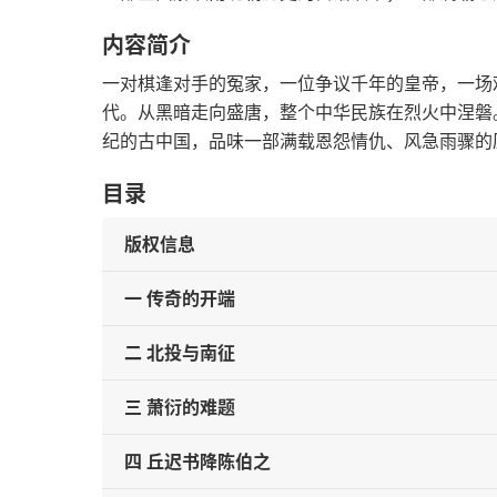
内容简介
一对棋逢对手的冤家，一位争议千年的皇帝，一场
代。从黑暗走向盛唐，整个中华民族在烈火中涅磐
纪的古中国，品味一部满载恩怨情仇、风急雨骤的
目录
版权信息
一 传奇的开端
二 北投与南征
三 萧衍的难题
四 丘迟书降陈伯之