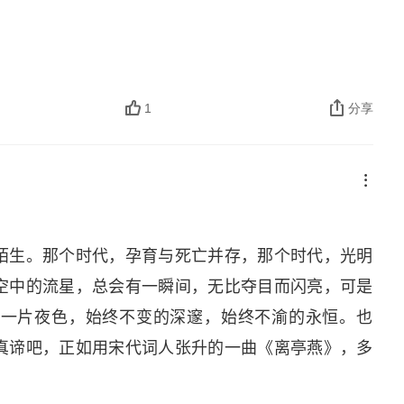
，无比夺目而闪亮，可是却不能长久，终究要隐没于
，始终不渝的永恒。也许，那就是我们回望历史时孜
滚长江水，悠悠南北朝” 的题目上，用宋代词人张升
如画，风物向秋潇洒。水浸碧天何处断？霁色冷光相
1
分享
高挂，烟外酒旗低亚。多少六朝兴废事，尽入渔樵闲
陌生。那个时代，孕育与死亡并存，那个时代，光明
空中的流星，总会有一瞬间，无比夺目而闪亮，可是
有一片夜色，始终不变的深邃，始终不渝的永恒。也
真谛吧，正如用宋代词人张升的一曲《离亭燕》，多