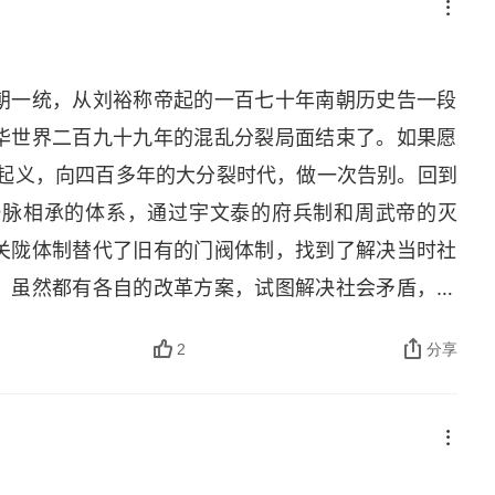
朝一统，从刘裕称帝起的一百七十年南朝历史告一段
华世界二百九十九年的混乱分裂局面结束了。如果愿
巾大起义，向四百多年的大分裂时代，做一次告别。回到
 隋一脉相承的体系，通过宇文泰的府兵制和周武帝的灭
关陇体制替代了旧有的门阀体制，找到了解决当时社
，虽然都有各自的改革方案，试图解决社会矛盾，但
裂时代、开启隋唐时代的关陇统治者们，并不见得比
2
分享
们的成功，在于所处的环境比较巧，所遇的困难比较
 “应运而生”，用八个字概括，那就是我们中国人最
合久必分，分久必合。” 大分裂时代，于我们今天，
亡并存，那个时代，光明与黑暗同在。那个时代无数