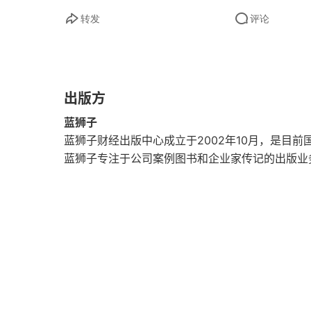
转发
评论
七 师徒过招
八 反客为主下江东
出版方
九 围困台城
蓝狮子
十 胸臆英雄泪
蓝狮子财经出版中心成立于2002年10月，是目
蓝狮子专注于公司案例图书和企业家传记的出版业
十一 名将们的归宿
十二 高澄身死之谜
十三 “神童”高洋建北齐
十四 江南浩劫
十五 陈霸先兴兵岭南