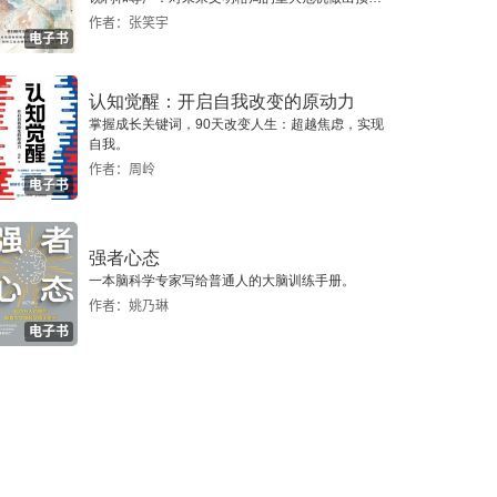
警，提示人类做出智慧的选择。
作者：张笑宇
电子书
认知觉醒：开启自我改变的原动力
掌握成长关键词，90天改变人生：超越焦虑，实现
自我。
作者：周岭
电子书
强者心态
一本脑科学专家写给普通人的大脑训练手册。
作者：姚乃琳
电子书