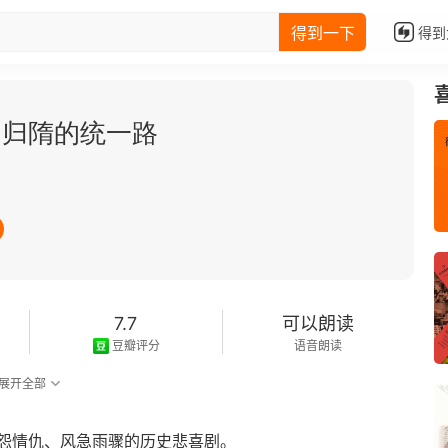
得到一下
得到
国归隋的统一路
7.7
可以朗读
豆瓣评分
语音朗读
展开全部
怨情仇、风急雨骤的历史悲喜剧。