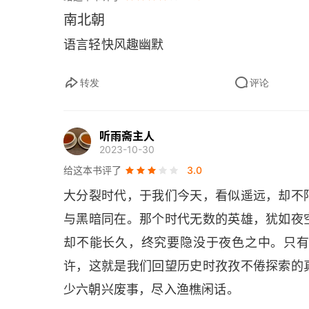
二三 争夺洛阳
的英雄，犹如夜空中的流星，总会有一瞬间
南北朝
夜色之中。只有一片夜色，始终不变的深邃
二四 没有硝烟的战场
语言轻快风趣幽默
孜不倦探索的真谛吧。行文至此，回到 “滚
二五 邙山的遗憾
的一曲《离亭燕》收场，以为跋。一带江山
转发
评论
二六 谁是强者
射。蓼屿获花洲，掩映竹篱茅舍。云际客帆
话。怅望倚层楼，寒日无言西下。
听雨斋主人
一 佛门天子
2023-10-30
给这本书评了
二 强者的暮年
3.0
大分裂时代，于我们今天，看似遥远，却不
三 各怀鬼胎
与黑暗同在。那个时代无数的英雄，犹如夜
四 跛足狼王
却不能长久，终究要隐没于夜色之中。只
许，这就是我们回望历史时孜孜不倦探索的
五 侯景的阴谋
少六朝兴废事，尽入渔樵闲话。
六 梁魏寒山之战