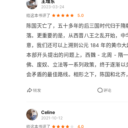
王增东
十四 河阴惨案
2023-03-24
给这本书评了
5.0
十五 白袍将军陈庆之
陈国灭亡了，五十多年的后三国时代归于隋
十六 昙花一现
落。更重要的是，从西晋八王之乱开始，中
十七 手刃权臣
意，我们还可以上溯到公元 184 年的黄
本部开头提出的问题上，西魏 - 北周 -
十八 高欢信都起兵
佛、废奴、立法等一系列政策，终于逐渐以
十九 双骄初会
会矛盾的最佳路线。相形之下，陈国和北齐
都比不上关陇体制的优势与力度。终结大分
二十 魏裂东西
转发
评论
之前几百年来所有的统治者聪明、能干，他
二一 战潼关小试锋芒
小，所采取的策略比较得当，用四个字说，叫
Celine
熟悉，而外国人最感到不可思议的一句话：“
二二 沙苑大战
2021-10-12
看似遥远，却不陌生。那个时代，孕育与死
给这本书评了
4.0