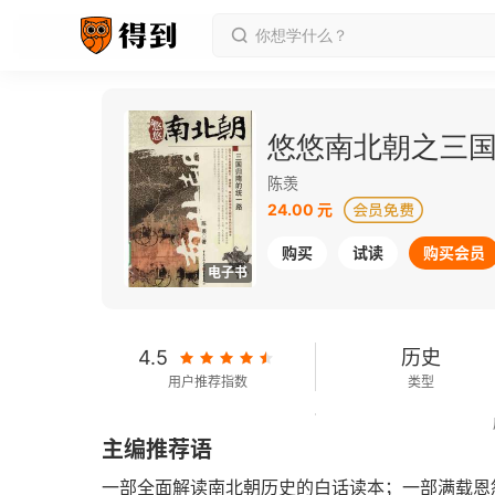
悠悠南北朝之三
陈羡
24.00 元
购买
试读
购买会员
电子书
4.5
历史
用户推荐指数
类型
223千字
2009-01-01
主编推荐语
字数
发行日期
一部全面解读南北朝历史的白话读本；一部满载恩