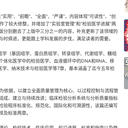
用”、“前瞻”、“全面”、“严谨”，内容体现“可读性”、“创
作了较大修整，并增加了“实验室管理”和“检验医学进展”两
版分别删去了上版中三分之一的内容，补充更新了该领域的
与时俱进，更能跟上学科发展的步伐，满足读者的需要。
种组学（基因组学、蛋白质组学、转录组学、代谢组学、糖组
体化医学中的检验医学、血液循环中的DNA和RNA、移
医学、纳米技术与检验医学等7章，基本涵盖了迄今五年检
5190内涵为依据，以建立全面质量管理为核心、以过程控制与流程管
组成、建立与持续改进；临床检验分析系统与分析质量指标
检验程序标准化、规范化、国际化和可溯源性，该篇还编写
规及标准两章。
理论、检验技术、临床应用、前沿进展、标准和指南以及管