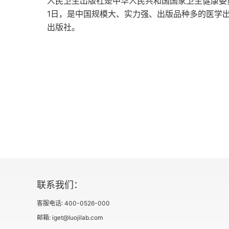
人民卫生出版社是中华人民共和国国家卫生健康委员
1日，是中国规模大、实力强、出版品种多的医学出
参考文献
出版社。
第三章 血液分析仪检验技术
第一节 血液分析仪检验技术原理
第二节 血液分析仪分析参数临床意义
第三节 血液分析仪应用质量保证
参考文献
第四章 骨髓细胞和组织形态学检验技术
联系我们：
第一节 标本采集技术
客服电话: 400-0526-000
第二节 骨髓涂片细胞学检验技术
邮箱: iget@luojilab.com