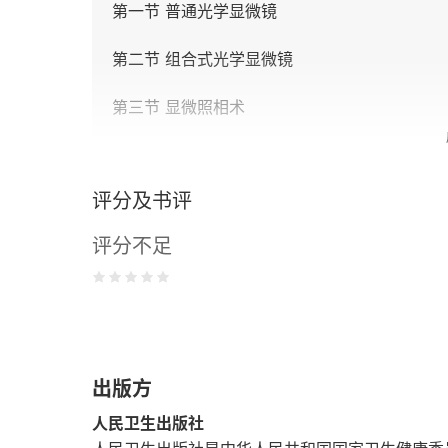
第一节 普通光学显微镜
第二节 组合式光学显微镜
第三节 显微照相术
第四节 显微数字图像分析
评分及书评
参考文献
评分不足
第二章 血液一般检验技术
第一节 标本采集与染色技术
第二节 红细胞检验技术
出版方
第三节 白细胞检验技术
人民卫生出版社
第四节 血小板检验技术