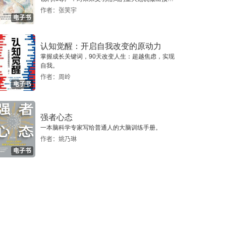
警，提示人类做出智慧的选择。
作者：张笑宇
电子书
认知觉醒：开启自我改变的原动力
掌握成长关键词，90天改变人生：超越焦虑，实现
自我。
作者：周岭
电子书
强者心态
一本脑科学专家写给普通人的大脑训练手册。
作者：姚乃琳
电子书