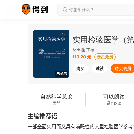
实用检验医学（第
丛玉隆 主编
119.20 元
购买
试读
购买会员
电子书
自然科学总论
可以朗读
类型
语音朗读
主编推荐语
一部全面实用而又具有前瞻性的大型检验医学参考