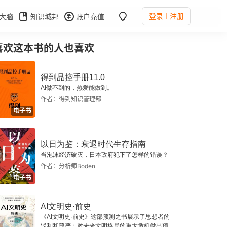
登录
注册
大脑
知识城邦
账户充值
喜欢这本书的人也喜欢
得到品控手册11.0
AI做不到的，热爱能做到。
作者：得到知识管理部
电子书
以日为鉴：衰退时代生存指南
当泡沫经济破灭，日本政府犯下了怎样的错误？
作者：分析师Boden
电子书
AI文明史·前史
《AI文明史·前史》这部预测之书展示了思想者的
锐利和尊严：对未来文明格局的重大危机做出预