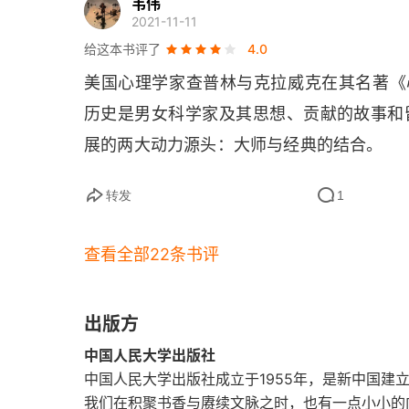
社会。社会整合是完整存在的条件。(4) 
韦伟
2021-11-11
状态，是人格发展的动力。人从宗教中能够
第五章 自由与内在力量
给这本书评了
4.0
的自由意志，发展人的道德意识，鼓励人负
美国心理学家查普林与克拉威克在其名著《
被关在笼子之中的人
爱中成功地分离出来，在性解放的旗帜下放
历史是男女科学家及其思想、贡献的故事和
联系，从而导致爱的沦丧。现代人逃避自我
作为否认自由之代价的仇恨与怨恨
展的两大动力源头：大师与经典的结合。
存处境中感到软弱无能，失去了意志力。
自由不是什么
虑，而是逃避焦虑，以保护那脆弱的自我，
转发
1
自由是什么
幸事之一是，我们不得不去认识自己。当
修・阿诺德 (
Matthew Arnold
) 所说的那样
查看全部22条书评
自由与结构
的清晰画面时，我们将会被抛回到对自我的
“选择自己的自我”
特定信念的结果，即他坚信自己无法成为
出版方
度，或有效地影响周围的世界。因此，他就
第六章 创造性的良心
中国人民大学出版社
许多人都有的感觉。在所有的年代，人们
中国人民大学出版社成立于1955年，是新中国建
亚当与普罗米修斯
我们在积聚书香与赓续文脉之时，也有一点小小的
(
Pascal
) 在 17 世纪就观察到人们为转