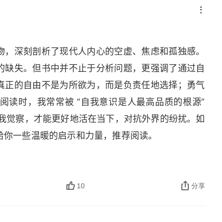
是 “我们的困境”，从分析人的空虚、孤独与焦虑入
一步指出造成这一混乱的根源是价值核心的丧失、自
社会历史和文化心理的原因。第二部分是 “重新发现
物，深刻剖析了现代人内心的空虚、焦虑和孤独感。
物的独特标志，力图论证它是人的自由赖以存在的基
的缺失。但书中并不止于分析问题，更强调了通过自
对自由、良心、勇气等传统价值作新的阐释来重新确立
真正的自由不是为所欲为，而是负责任地选择；勇气
在，人的存在的四种因素即自由、个体性、社会整合
阅读时，我常常被 “自我意识是人最高品质的根源”
) 自由，是人格的基本条件，是人整个存在的基础。
自我觉察，才能更好地活在当下，对抗外界的纷扰。如
目的，也非如行为主义所认为的那样是环境决定的。
给你一些温暖的启示和力量，推荐阅读。
然，这种自由并不是无限的，它受到时空、遗传、种
用现实限制的基础上进行自由选择，实现自己独特性
特性，是自我存在的前提。每一个自由的个体都是独立
10
分享
模式之前，人必须首先接受他的自我。(3) 社会整
与社会活动，进行人际交往，以个人的影响力作用于