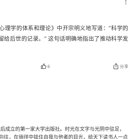
宗教紧张感，是存在于人格发展中的一种紧张或不平衡
获得人生的最高价值和生命的意义。宗教能够提升人
起自己的责任，勇敢地迈向自我实现。现代人把性从
心理学的体系和理论》中开宗明义地写道：“科学的
纵自身，却遗忘了爱的真正含义是与他人和世界建立
留给后世的记录。” 这句话明确地指出了推动科学发
，不愿承担自己成为一个人的责任，在面临自己的生
他不敢直面自己的生存境遇，不能合理利用自己的焦
结果使得自己更加焦虑。生活在一个焦虑时代的少数
6
分享
我们的社会处于标准和价值观巨变的时代，不能像马
，给我们展示一幅 “我们是什么？我们应该是什么？” 
追寻之中。内在的空虚是一个人长期积聚的对自己的
一个实体来指导他自己的生活，来改变他人对他的态
产生了深刻的绝望感和无效感，而这是我们这个时代
一直都害怕孤独，并一直尽力逃避孤独。帕斯卡 
立后成立的第一家大学出版社。时光在文字与光阴中驻足，
向往，在徜徉中拢住自我与他者的目光，给天下读书人一点
移自己的注意力而作出的巨大努力，他认为，这些转移注