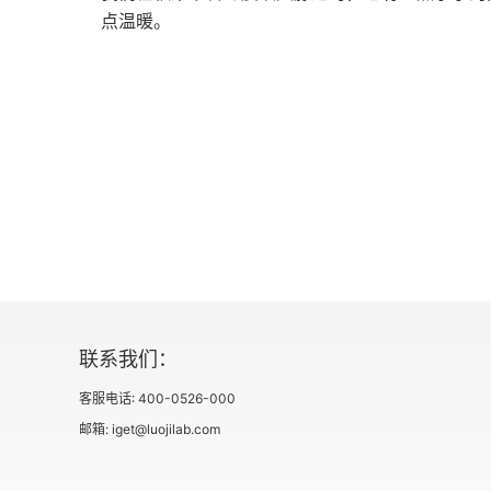
点温暖。
宗教——力量还是懦弱的源泉
意力的做法中，大部分都是为了使人们能
(
Kierkegaard
) 写道，在他那个年代，“人
创造性地利用历史
的事情，以驱散孤独的思考，就像在美洲的
人的价值评判力
野兽一样”。但是我们现在的不同之处在于
防御措施 —— 转移注意力、社会交往以及 
第七章 勇气，成熟的美德
会接受、“被他人喜欢” 之所以具有如此巨
成为自我的勇气
被舒适的温暖所包围；他已经融入了这个群
来说，他好像将要回到子宫中。他暂时摆脱
爱的前奏
价的。而且他放弃了一种最终将使他建设性
认识真理的勇气
联系我们：
和方向感，并以此作为与他人建立有意义的关
第八章 人，时间的超越者
客服电话: 400-0526-000
孤独，无论他们怎样 “相互倚靠在一起”；
邮箱: iget@luojilab.com
路在于重新找到一个价值观的核心 —— 他称之
人并非仅靠时钟生活
称，“对所有价值观的重新评价，是我为人