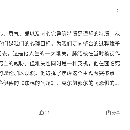
心、勇气、爱以及内心完整等特质是理想的特质，从
它们是我们的心理目标，为我们走向整合的过程赋予
点死去。这是他人生的一大难关。肺结核在当时被视作
死亡的威胁。但难关也同时是一种契机，他在面临死
的理论加以观照。他选择了焦虑这个主题为突破点。
洛伊德的《焦虑的问题》、克尔凯郭尔的《恐惧的概
尼采 (
Friedrich Wilhelm Nietzsche
) 等人的著作。
的话更能打动他的心，因为它触及到了焦虑的最深层
康复之后，他在蒂利希的指导下，以其亲身体验和内
14
分享
1949 年，他以优异成绩获得哥伦比亚大学授予的