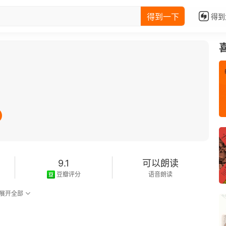
得到一下
得到
9.1
可以朗读
豆瓣评分
语音朗读
展开全部