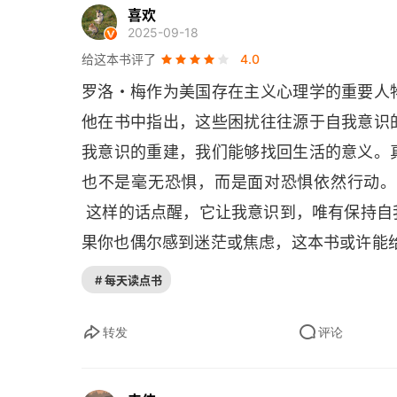
第一个临床心理学博士学位。本书第一部分
自我意识——人类的独特标志
喜欢
2025-09-18
手，解释现代人面临的严重心理困境，并进
自我轻蔑——自我价值的替代物
给这本书评了
4.0
我感的丧失、语言的丧失和悲剧感的丧失等
罗洛・梅作为美国存在主义心理学的重要人
自我意识不是内倾
自我”，通过强调自我意识是人不同于动
他在书中指出，这些困扰往往源于自我意识
础。第三部分是 “整合的目标”，试图通过
对自己身体与感受的体验
我意识的重建，我们能够找回生活的意义。
人格整合的目标。人格所指的是人的整体存
第四章 存在之斗争
也不是毫无恐惧，而是面对恐惧依然行动。
和宗教紧张感构成人格结构的基本成分。(1
 这样的话点醒，它让我意识到，唯有保持
人的行为并非如弗洛伊德所认为的那样是盲
割断心理脐带
果你也偶尔感到迷茫或焦虑，这本书或许能
人的行为是在自由选择的过程中进行的。当
与母亲的斗争
族、社会地位等方面的限制。人恰恰是在利
# 每天读点书
与自身依赖性的斗争
的。(2) 个体性，是自我区别于他人的独
转发
评论
自主、与众不同的，而且在形成他独特的生活
与自身依赖性的斗争
合，是指个人在保持自我独立性的同时，参
第三部分 整合的目标