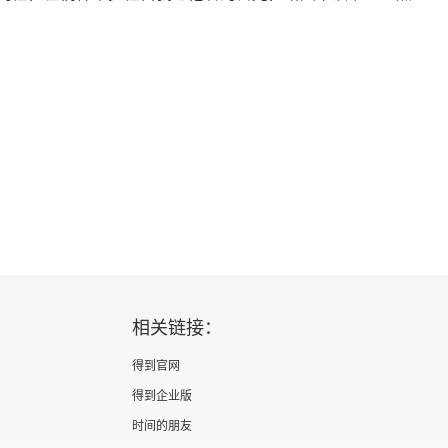
够避免对自己的思考。100 年前，克尔凯郭尔 
们通过转移注意力和听嘈杂的音乐等方式来做一切可能
森林中，他们通过火把、呐喊以及铙钹的声音来驱赶
，我们对于孤独的恐惧要广泛得多，而且对抗恐惧的
“受人喜欢”—— 也变得更加僵化和更具强迫性。被社
大的力量，是因为它们可以阻止孤独感的迫近。一个人
体中。他再次被吸收了 —— 用极端的精神分析象征
了孤独；但这却是以放弃他作为独立本体的存在为代
地战胜孤独的东西，即发展他自己的内在资源、力量
相关链接：
系的基础。这些 “被塞满了的人” 注定会变得更加
得到官网
因为空洞的人不具备学会如何去爱的基础。尼采说，出
得到企业版
为所有价值观的 “重新评价” 或 “重新评估”。他宣
时间的朋友
类最终的自我反省行为所提供的处方”。这种自我意