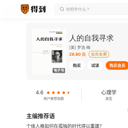
人的自我寻求
[美] 罗洛·梅
28.80 元
购买
试读
购买会员
电子书
4.6
心理学
用户推荐指数
类型
170千字
2013-07-01
主编推荐语
字数
发行日期
个体人格如何在孤独的时代得以重建？