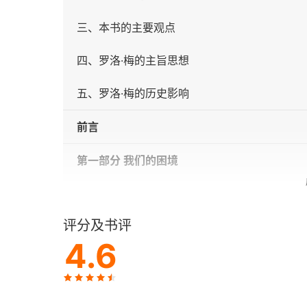
三、本书的主要观点
四、罗洛·梅的主旨思想
五、罗洛·梅的历史影响
前言
第一部分 我们的困境
第一章 现代人的孤独和焦虑
评分及书评
空洞的人
4.6
孤独
焦虑以及对自我的威胁