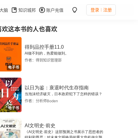
登录
注册
大脑
知识城邦
账户充值
喜欢这本书的人也喜欢
得到品控手册11.0
AI做不到的，热爱能做到。
作者：得到知识管理部
电子书
以日为鉴：衰退时代生存指南
当泡沫经济破灭，日本政府犯下了怎样的错误？
作者：分析师Boden
电子书
AI文明史·前史
《AI文明史·前史》这部预测之书展示了思想者的
锐利和尊严：对未来文明格局的重大危机做出预