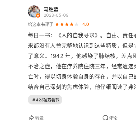
什么是焦虑？
马胜蓝
2023-05-09
第二章 混乱的根源
给这本书评了
4.0
每日一书：《人的自我寻求》。自由、责任
我们社会中价值观核心的丧失
来都没有人曾完整地认识到这些特质，但是
自我感的丧失
了意义。1942 年，他感染了肺结核，差
不治之症，他在疗养院住院三年，经常遭遇
我们用于个人交流的语言的丧失
亡时，得以切身体验自身的存在，并以自己
“我们在自然中所看到的几乎没有什么是我们的”
结合自己深刻的焦虑体验，他仔细阅读了弗
悲剧感的丧失
念》以及叔本华 (
Arthur Schopenhauer
)、
# 423破万卷节
他认为，在当时的疾病状况下，克尔凯郭尔
第二部分 重新发现自我
结构，即人类存在的本体论问题。从疾病中
转发
评论
第三章 成为一个人的体验
心感悟写出了博士学位论文《焦虑的意义》。