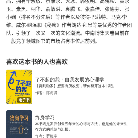
品，拥有毕淑敏、蔡康永、大冰、郭敬明、高晓松、黄永
玉、素黑、桐华、俞敏洪、袁腾飞、张嘉佳、张德芬、张
金縢
小娴（排名不分先后）等作者以及彼得·巴菲特、马克·李
维、威尔·鲍温和《秘密》作者朗达·拜恩等最优秀的作者团
召诰
队，引领了一次又一次的文化潮流。中南博集天卷目前在
一般竞争领域图书的市场占有率位居前列。
秦誓
民主哲学家孟子
喜欢这本书的人也喜欢
序言
了不起的我：自我发展的心理学
《孟子》
【得到独家】想要有所改变，请你翻开这本书吧。
作者：陈海贤
宗教大师墨子
电子书
序言
终身学习
本书既是罗胖创业五年来的心得与方法，也是他的未来生
《墨子》
存方式的总结与汇报。
作者：罗振宇