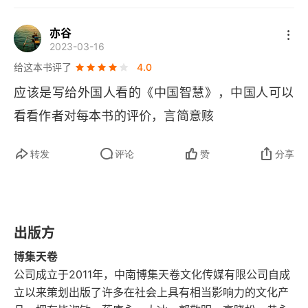
序言
亦谷
尧典
2023-03-16
给这本书评了
4.0
大禹谟
应该是写给外国人看的《中国智慧》，中国人可以
皋陶谟
看看作者对每本书的评价，言简意赅
五子之歌
转发
评论
赞
分享
汤诰
太甲
出版方
咸有一德
博集天卷
说命
公司成立于2011年，中南博集天卷文化传媒有限公司自成
立以来策划出版了许多在社会上具有相当影响力的文化产
泰誓