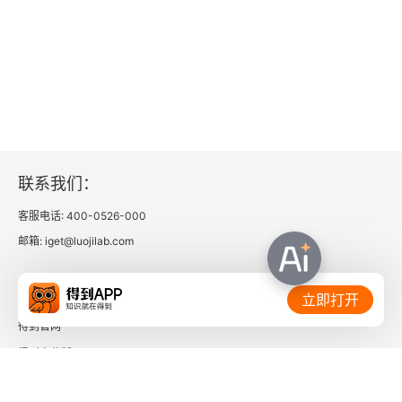
六、人文主义和仁
七、君子与小人
八、中庸作为理想的人格及孔子鄙夷的几种人
九、为政
联系我们：
十、关于教育、礼仪和诗
客服电话: 400-0526-000
邮箱: iget@luojilab.com
子思《中庸》
相关链接：
序言
立即打开
得到官网
一、中和
得到企业版
二、中庸
时间的朋友