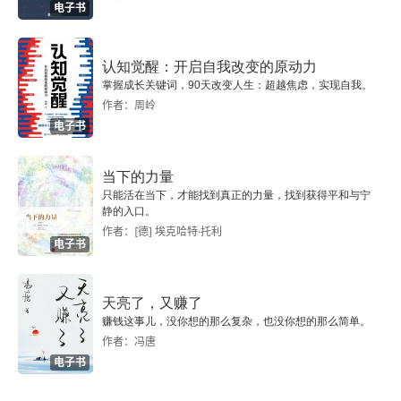
电子书
法仪
尚同下
认知觉醒：开启自我改变的原动力
掌握成长关键词，90天改变人生：超越焦虑，实现自我。
兼爱中
作者：周岭
电子书
兼爱下
当下的力量
非攻上
只能活在当下，才能找到真正的力量，找到获得平和与宁
静的入口。
非攻中
作者：[德] 埃克哈特·托利
电子书
非攻下
天亮了，又赚了
天志上
赚钱这事儿，没你想的那么复杂，也没你想的那么简单。
作者：冯唐
天志中
电子书