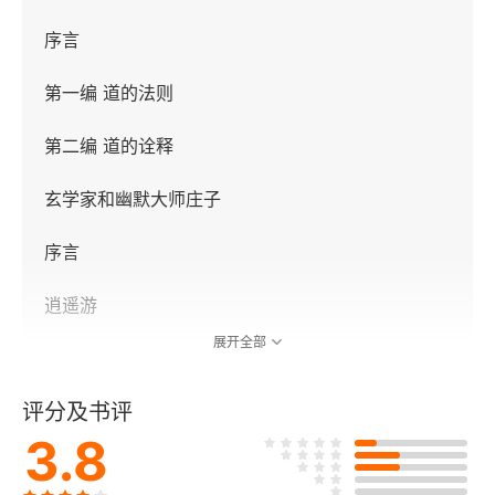
序言
第一编 道的法则
第二编 道的诠释
玄学家和幽默大师庄子
序言
逍遥游
展开全部
齐物论
评分及书评
养生主
3.8
人间世