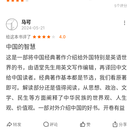
德充符
5个评分
大宗师
马可
2024-05-21
骈拇
给这本书评了
4.0
中国的智慧
马蹄
这是一部将中国经典著作介绍给外国特别是英语世
胠箧
界的书，由语堂先生用英文写作编辑，再译回中文
在宥
给中国读者。经典著作基本都是节选，我们看原著
即可。解读部分还是值得阅读，从思想、政治、文
秋水
学、民生等方面阐释了中华民族的世界观、人生
第二部分 中国民主文献
观、价值观。一部对外介绍中国的好书。开卷有益
《尚书》
转发
评论
赞
分享