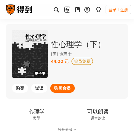
登录
注册
性心理学（下）
[英] 霭理士
44.00 元
电子书
购买
试读
购买会员
心理学
可以朗读
类型
语音朗读
展开全部
148千字
2018-03-01