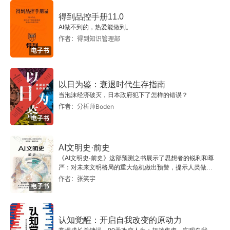
第一节 性冲动的动力性质
得到品控手册11.0
AI做不到的，热爱能做到。
第二节 升华
作者：得到知识管理部
电子书
附录一 中国文献中同性恋举例
附录二 霭理士传略
以日为鉴：衰退时代生存指南
当泡沫经济破灭，日本政府犯下了怎样的错误？
参考书目
作者：分析师Boden
电子书
AI文明史·前史
《AI文明史·前史》这部预测之书展示了思想者的锐利和尊
严：对未来文明格局的重大危机做出预警，提示人类做出
智慧的选择。
作者：张笑宇
电子书
认知觉醒：开启自我改变的原动力