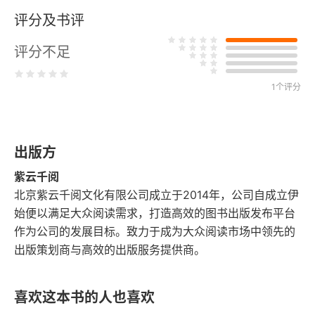
评分及书评
第五节 生育的控制
评分不足
第六节 不生育的问题
第七节 阳痿与阴冷（性能不足与性感过敏）
1个评分
第八节 贞节
出版方
第九节 经绝
紫云千阅
第七章 恋爱的艺术
北京紫云千阅文化有限公司成立于2014年，公司自成立伊
始便以满足大众阅读需求，打造高效的图书出版发布平台
第一节 性冲动与恋爱的关系
作为公司的发展目标。致力于成为大众阅读市场中领先的
出版策划商与高效的出版服务提供商。
第二节 何以恋爱是一种艺术
第八章 结论
喜欢这本书的人也喜欢