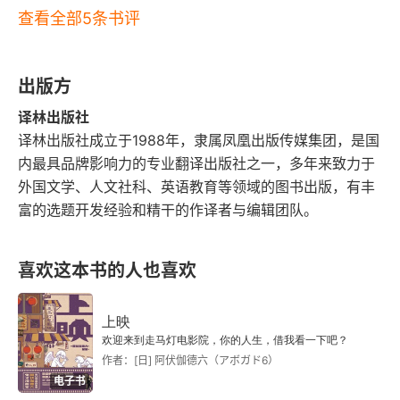
查看全部5条书评
出版方
译林出版社
译林出版社成立于1988年，隶属凤凰出版传媒集团，是国
内最具品牌影响力的专业翻译出版社之一，多年来致力于
外国文学、人文社科、英语教育等领域的图书出版，有丰
富的选题开发经验和精干的作译者与编辑团队。
喜欢这本书的人也喜欢
上映
欢迎来到走马灯电影院，你的人生，借我看一下吧？
作者：[日] 阿伏伽德六（アボガド6）
电子书