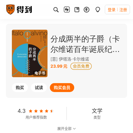
登录
注册
分成两半的子爵（卡
尔维诺百年诞辰纪念
版）
[意] 伊塔洛·卡尔维诺
23.99 元
电子书
购买
试读
购买会员
4.3
文学
用户推荐指数
类型
展开全部
8.7
可以朗读