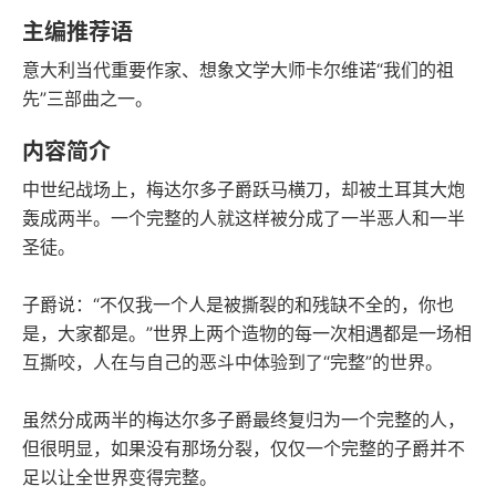
豆瓣评分
语音朗读
主编推荐语
51千字
2023-10-01
意大利当代重要作家、想象文学大师卡尔维诺“我们的祖
字数
发行日期
先”三部曲之一。
内容简介
中世纪战场上，梅达尔多子爵跃马横刀，却被土耳其大炮
轰成两半。一个完整的人就这样被分成了一半恶人和一半
圣徒。
子爵说：“不仅我一个人是被撕裂的和残缺不全的，你也
是，大家都是。”世界上两个造物的每一次相遇都是一场相
互撕咬，人在与自己的恶斗中体验到了“完整”的世界。
虽然分成两半的梅达尔多子爵最终复归为一个完整的人，
但很明显，如果没有那场分裂，仅仅一个完整的子爵并不
足以让全世界变得完整。