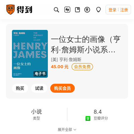
登录
注册
一位女士的画像（亨
利·詹姆斯小说系
列）
[美] 亨利·詹姆斯
45.00 元
电子书
购买
试读
购买会员
小说
8.4
类型
豆瓣评分
展开全部
可以朗读
446千字