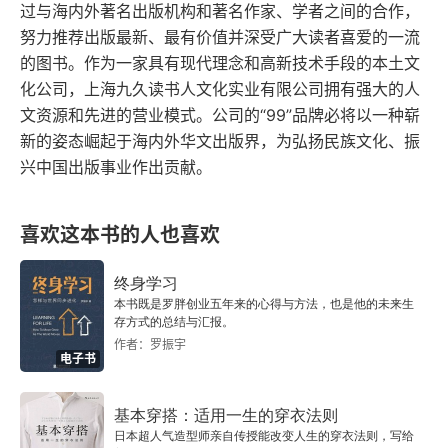
过与海内外著名出版机构和著名作家、学者之间的合作，
第十三章
努力推荐出版最新、最有价值并深受广大读者喜爱的一流
第十四章
的图书。作为一家具有现代理念和高新技术手段的本土文
化公司，上海九久读书人文化实业有限公司拥有强大的人
第十五章
文资源和先进的营业模式。公司的“99”品牌必将以一种崭
新的姿态崛起于海内外华文出版界，为弘扬民族文化、振
第十六章
兴中国出版事业作出贡献。
第十七章
喜欢这本书的人也喜欢
第十八章
终身学习
第十九章
本书既是罗胖创业五年来的心得与方法，也是他的未来生
存方式的总结与汇报。
作者：罗振宇
第二十章
电子书
第二十一章
基本穿搭：适用一生的穿衣法则
日本超人气造型师亲自传授能改变人生的穿衣法则，写给