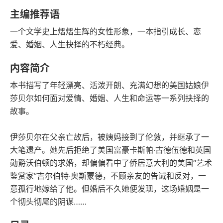
语音朗读
字数
主编推荐语
2020-09-01
一个文学史上熠熠生辉的女性形象，一本指引成长、恋
发行日期
爱、婚姻、人生抉择的不朽经典。
内容简介
本书描写了年轻漂亮、活泼开朗、充满幻想的美国姑娘伊
莎贝尔如何面对爱情、婚姻、人生和命运等一系列抉择的
故事。
伊莎贝尔在父亲亡故后，被姨妈接到了伦敦，并继承了一
大笔遗产。她先后拒绝了美国富豪卡斯帕·古德伍德和英国
勋爵沃伯顿的求婚，却偏偏看中了侨居意大利的美国“艺术
鉴赏家”吉尔伯特·奥斯蒙德，不顾亲友的告诫和反对，一
意孤行地嫁给了他。但婚后不久她便发现，这场婚姻是一
个彻头彻尾的阴谋……