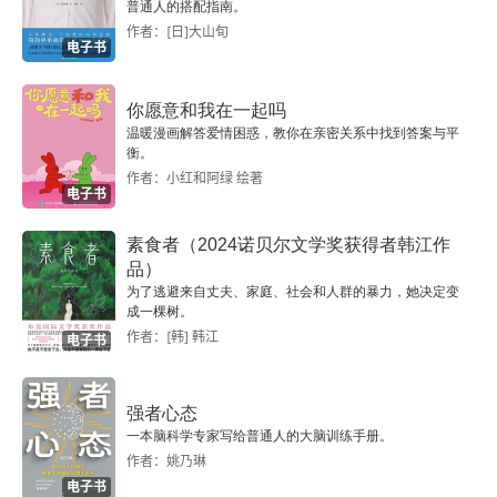
第二十二章
普通人的搭配指南。
作者：[日]大山旬
电子书
第二十三章
你愿意和我在一起吗
第二十四章
温暖漫画解答爱情困惑，教你在亲密关系中找到答案与平
衡。
第二十五章
作者：小红和阿绿 绘著
电子书
第二十六章
素食者（2024诺贝尔文学奖获得者韩江作
品）
第二十七章
为了逃避来自丈夫、家庭、社会和人群的暴力，她决定变
成一棵树。
第二十八章
作者：[韩] 韩江
电子书
第二十九章
强者心态
一本脑科学专家写给普通人的大脑训练手册。
第三十章
作者：姚乃琳
电子书
第三十一章