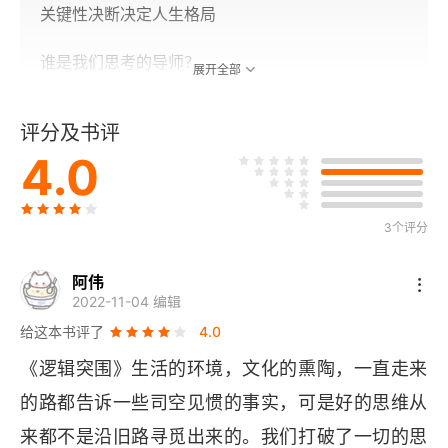
关键性决断决定人生格局
谁是我们思考的导师？
展开全部
学而无思，等于所学无用
评分及书评
4.0
把思考培养成一种生活习惯
心想事成，不是一句空话
3个评分
只靠心想，当然不会事成
阿伟
第二辑 觉醒！刻不容缓——从初阶到进阶，思考能
2022-11-04 编辑
力的升级进化
给这本书评了
4.0
《逻辑突围》生活的环境，文化的熏陶，一直走来
当思想落伍，人生便没了进步
的路都告诉一些司空见惯的事实，可是好的思维从
静下来，与思想单独约会
来都不是沿旧路寻觅出来的。我们打破了一切的思