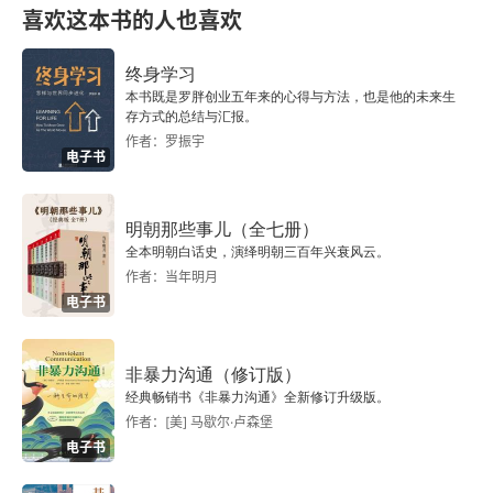
喜欢这本书的人也喜欢
你的生活，往往取决于你的心理高度
终身学习
认命的人一辈子翻不了身
本书既是罗胖创业五年来的心得与方法，也是他的未来生
存方式的总结与汇报。
作者：罗振宇
别再浪费本身就有的能力
电子书
雄心，不是大人物的专属
明朝那些事儿（全七册）
万事俱备的同义词是慢人一步
全本明朝白话史，演绎明朝三百年兴衰风云。
作者：当年明月
别让重重顾虑一再耽搁你
电子书
不敢推行的想法只能叫创意
非暴力沟通（修订版）
经典畅销书《非暴力沟通》全新修订升级版。
如果没有尝试，就别说不行
作者：[美] 马歇尔·卢森堡
电子书
我们做的，要比想得更疯狂