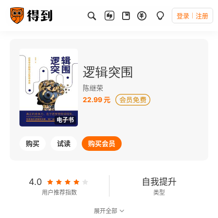
登录
注册
逻辑突围
陈继荣
22.99 元
电子书
购买
试读
购买会员
4.0
自我提升
用户推荐指数
类型
展开全部
可以朗读
133千字