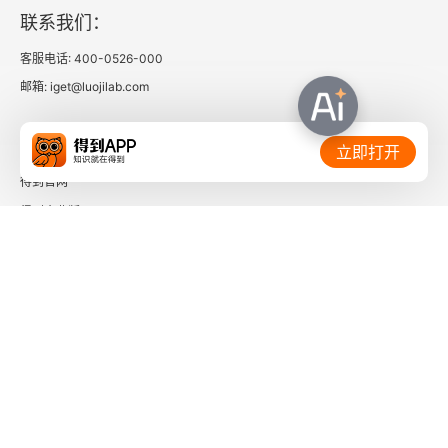
联系我们：
善问为什么，才知道为什么
客服电话: 400-0526-000
邮箱: iget@luojilab.com
别直觉性地把问题复杂化
第六辑 摆脱别人的奴役——塑造独特观点，创造出
相关链接：
立即打开
你的与众不同
得到官网
谁来做思考的主持人？
得到企业版
时间的朋友
不要像企鹅那样想事情
了解更多：
敢于不同才能与众不同
把自己的生命交给自己
淡化大脑对“主流”的盲从
下载「得到App」
关注微信公众号