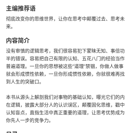
语音朗读
字数
主编推荐语
2018-05-01
彻底改变你的思维世界，让你在思考中颠覆过去、思考未
发行日期
来。
内容简介
没有审慎的逻辑思考，我们很容易犯下蒙昧无知、事倍功
半的错误。容易把自己有限的认知、五花八门的经验当作
普遍道理。一旦你的思想被这些“道理”禁锢，你做人做事
就会形成惯性依赖，一旦你形成惯性依赖，你就很难再找
到人生的突破口。
本书从源头上解剖我们对事物的基础认知，曝光它们的内
在逻辑，披露大部分人的认识误区，颠覆固化思维，戳中
认知盲点，直指生活中真正重要的道理，让思考优势成为
你先人一步的竞争力。