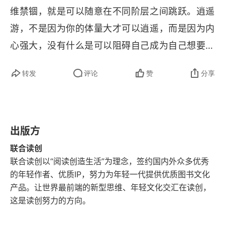
维禁锢，就是可以随意在不同阶层之间跳跃。逍遥
调动思考力，也要走程序
游，不是因为你的体量大才可以逍遥，而是因为内
简单有效的思考力多维训练
心强大，没有什么是可以阻碍自己成为自己想要成
觉醒！破除禁锢自己的条条框框
为的人，那才是真正的强大。不逾矩，无所牵挂，
转发
评论
赞
分享
成为自己的主宰。
寻找多种渠道来解决问题
异想天开：风马牛未必不相及
出版方
让“头脑风暴”把我们吹起来
联合读创
培养三百六十度思维模式
联合读创以“阅读创造生活”为理念，签约国内外众多优秀
的年轻作者、优质IP，努力为年轻一代提供优质图书文化
第三辑 不，可能——决定你上限的常常不是才能，
产品。让世界最前端的新型思维、年轻文化交汇在读创，
而是思想
这是读创努力的方向。
我们的上限总被思想限制