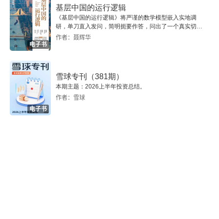
基层中国的运行逻辑
第四辑 扫掉观念的残渣——摆脱超价观念，建立与
《基层中国的运行逻辑》将严谨的数学模型嵌入实地调
未来世界对接的全新思路
研，单刀直入发问，简明扼要作答，问出了一个真实切近
的基层中国。
作者：聂辉华
电子书
生存上的领先从观念开始
观念不变，只能原地打转
雪球专刊（381期）
本期主题：2026上半年投资总结。
时代更新很快，你不要太慢
作者：雪球
电子书
想要万无一失，可能一无所有
少有人走的路或许才是出路
别说回头路不可以重新走
为钱工作的观念早该剔除了
有时候，“不务正业”才是正事