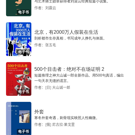
与艺术骑士勋章获得者刘震云经典短篇小说集。
作者：刘震云
电子书
北京，有2000万人假装在生活
剖析都市生存真相，书写成年人挣扎与体面。
作者：张五毛
电子书
500个目击者：绝对不在场证明 2
短篇推理之神大山诚一郎全新作品。用500句真话，编出
一句天衣无缝的谎言。
作者：[日] 大山诚一郎
电子书
外套
寒冬外套奇遇，刺骨现实映照人性幽微。
作者：[俄] 尼古拉·果戈里
电子书