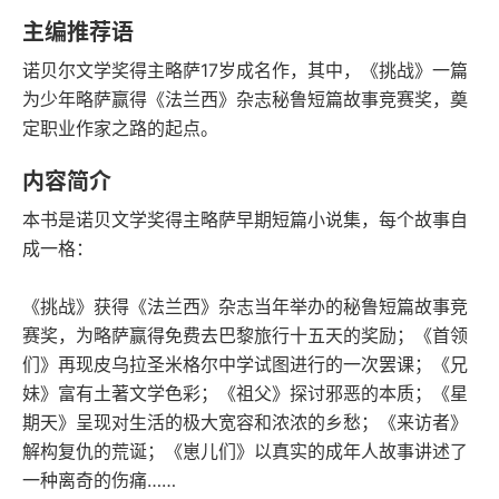
语音朗读
字数
主编推荐语
2021-05-01
诺贝尔文学奖得主略萨17岁成名作，其中，《挑战》一篇
发行日期
为少年略萨赢得《法兰西》杂志秘鲁短篇故事竞赛奖，奠
定职业作家之路的起点。
内容简介
本书是诺贝文学奖得主略萨早期短篇小说集，每个故事自
成一格：
《挑战》获得《法兰西》杂志当年举办的秘鲁短篇故事竞
赛奖，为略萨赢得免费去巴黎旅行十五天的奖励；《首领
们》再现皮乌拉圣米格尔中学试图进行的一次罢课；《兄
妹》富有土著文学色彩；《祖父》探讨邪恶的本质；《星
期天》呈现对生活的极大宽容和浓浓的乡愁；《来访者》
解构复仇的荒诞；《崽儿们》以真实的成年人故事讲述了
一种离奇的伤痛……