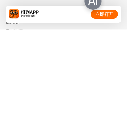
相关链接：
立即打开
得到官网
得到企业版
时间的朋友
了解更多：
下载「得到App」
关注微信公众号
社会信用代码 91110108662186561M
出版物经营许可证 新出发京零字第海200073号