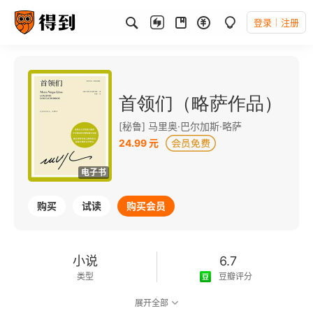
登录
注册
首领们（略萨作品）
[秘鲁] 马里奥·巴尔加斯·略萨
24.99 元
电子书
购买
试读
购买会员
小说
6.7
类型
豆瓣评分
展开全部
可以朗读
94千字