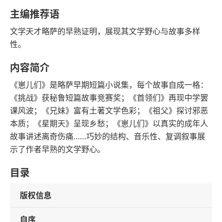
语音朗读
字数
主编推荐语
2026-02-01
文学天才略萨的早熟证明，展现其文学野心与故事多样
发行日期
性。
内容简介
《崽儿们》是略萨早期短篇小说集，每个故事自成一格：
《挑战》获秘鲁短篇故事竞赛奖；《首领们》再现中学罢
课风波；《兄妹》富有土著文学色彩；《祖父》探讨邪恶
本质；《星期天》呈现乡愁；《崽儿们》以真实的成年人
故事讲述离奇伤痛……巧妙的结构、音乐性、复调叙事展
示了作者早熟的文学野心。
目录
版权信息
自序