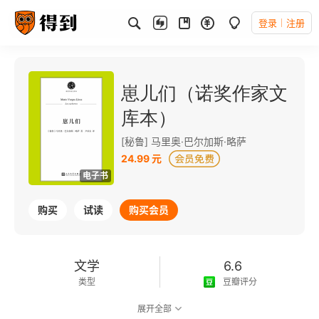
登录
注册
崽儿们（诺奖作家文
库本）
[秘鲁] 马里奥·巴尔加斯·略萨
24.99 元
电子书
购买
试读
购买会员
文学
6.6
类型
豆瓣评分
展开全部
可以朗读
94千字