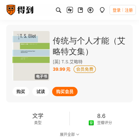
登录
注册
传统与个人才能（艾
略特文集）
[英] T.S.艾略特
39.99 元
电子书
购买
试读
购买会员
文学
8.6
类型
豆瓣评分
展开全部
可以朗读
184千字