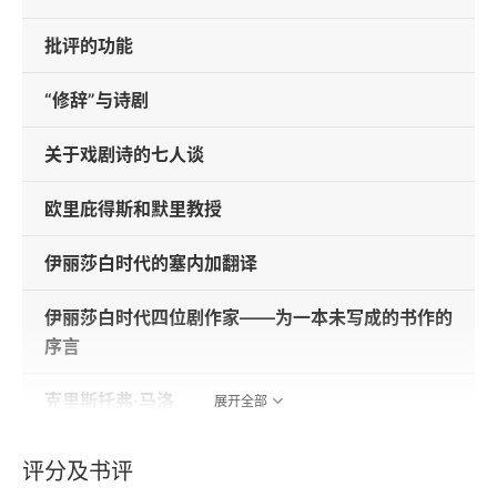
批评的功能
“修辞”与诗剧
关于戏剧诗的七人谈
欧里庇得斯和默里教授
伊丽莎白时代的塞内加翻译
伊丽莎白时代四位剧作家——为一本未写成的书作的
序言
克里斯托弗·马洛
展开全部
莎士比亚和塞内加的斯多葛主义
评分及书评