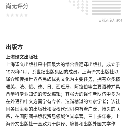
哈姆雷特
尚无评分
本·琼森
目前还没人评分
托马斯·米德尔顿
托马斯·海伍德
出版方
上海译文出版社
西里尔·图尔纳
上海译文出版社是中国最大的综合性翻译出版社，成立于
1978年1月，系世纪出版集团的成员。上海译文出版社以
约翰·福特
译介和传播世界各民族优秀文化为主要任务，拥有众多精
通英、法、俄、德、日、西班牙、阿拉伯等主要语种并具
菲利普·马辛杰
备学科专业知识的资深编辑；其强大的译作者队伍中多为
约翰·马斯顿
在外语和中文方面学有专长、造诣精湛的专家学者；该社
同各国主要的出版社和版权代理机构有着广泛、持久的联
但丁
系，在国际图书版权贸易领域信誉卓著。三十多年来，上
海译文出版社一直致力于翻译、编纂和出版外国文学作