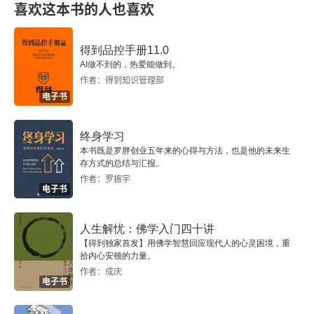
喜欢这本书的人也喜欢
三、经典框架中时间之矢的发现
得到品控手册11.0
四、热力学时间之矢的新诠释
AI做不到的，热爱能做到。
作者：得到知识管理部
五、混沌：开放未来的确证
电子书
六、物理时间再发现的意义
终身学习
本书既是罗胖创业五年来的心得与方法，也是他的未来生
存方式的总结与汇报。
第十章 时间之流的哲学阐释
作者：罗振宇
电子书
一、麦克塔加
人生解忧：佛学入门四十讲
二、柏格森
【得到独家首发】用佛学智慧回应现代人的心灵困境，重
拾内心安顿的力量。
三、胡塞尔
作者：成庆
电子书
四、海德格尔