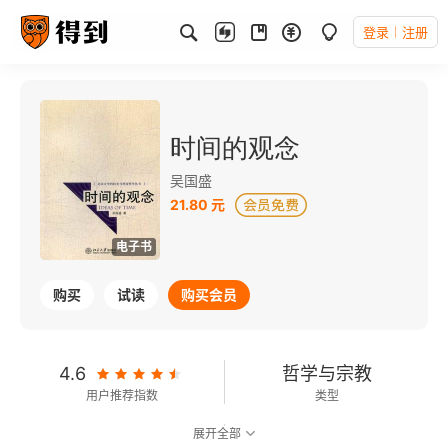
登录
注册
时间的观念
吴国盛
21.80 元
电子书
购买
试读
购买会员
4.6
哲学与宗教
用户推荐指数
类型
展开全部
8.6
可以朗读