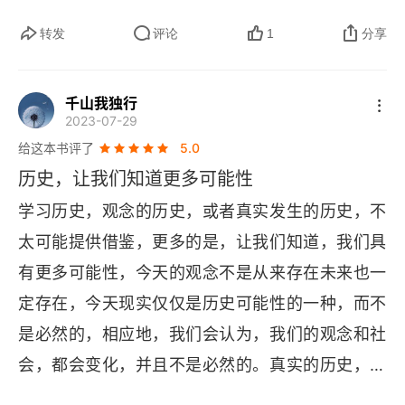
间、爱因斯坦相对论时间）。而时间之流，是人类
（
Biotemporal
），对应有机世界，已有过去、现
三、经典物理学拒绝时间之矢
主观体验的不可逆流逝感，体现于历史意识与生命
转发
评论
1
分享
在和将来之分的时间方向性；5．理智时间
体验（如奥古斯丁 “时间内在化”、柏格森 “绵
四、相对论的时间观：测度时间的精致化
（
Nootemporal
），对应人的精神世界；6．社会
延”）。从古希腊的循环时间观（如柏拉图将时间等
千山我独行
五、量子力学对时间观的影响
时间（
Sociotemporal
），对应人类社会的组织、
2023-07-29
同于天球运动），追求永恒而消解流变；到基督教
管理和其他文化现象。弗雷泽认为，这六个时间等
给这本书评了
5.0
第七章 物理时间的哲学反思
所宣扬的线性时间观的确立，以耶稣诞生为原点，
级是随物质世界一道进化的，通过对这个进化复合
历史，让我们知道更多可能性
赋予时间方向性与救赎意义；再到工业革命时期，
一、笛卡尔
系统的研究便可逐步达成各自然科学和社会科学部
学习历史，观念的历史，或者真实发生的历史，不
机械钟与工业文明催生普适、均匀的测度时间，成
门之间的协调一致，使之成为科学综合的基础。弗
二、洛克
太可能提供借鉴，更多的是，让我们知道，我们具
为社会控制工具（“时间就是权力”）；再到现代科
雷泽的观点在学术上受到了许多责难，但作为组织
有更多可能性，今天的观念不是从来存在未来也一
学革命后，牛顿绝对时间被爱因斯坦相对论颠覆，
三、贝克莱
时间综合研究的一种框架理论还是合用的。当代时
定存在，今天现实仅仅是历史可能性的一种，而不
时间与空间、物质运动绑定，但仍属标度时间范
间研究大致可分为两个部分，一是对时间本质的探
四、莱布尼兹—克拉克论战
是必然的，相应地，我们会认为，我们的观念和社
畴，技术时代将时间异化为可买卖的商品（如 “守
讨，一是对历史上各种时间观念的研究。
会，都会变化，并且不是必然的。真实的历史，往
五、康德
时” 成为美德），构成了人类现代文明中时间困
往是重大意外事件导致的，在分叉口，很多可能性
境。本书最开始的框架理论还是有些理解上的难