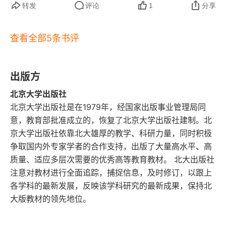
六、彭加勒
转发
评论
1
分享
中，出现了一种。历史，不是某种超越性设计好的
度，尤其是对我这种哲学领域的外行来说。但是读
版本之演出，也不是基因确定的植物的发芽开花结
七、迈耶松
进去仍然受益匪浅。感受思考：吴国盛老师对时间
查看全部5条书评
果。因为人的存在，加上自然因素，比如，地理环
观念的深度阐释，让我对我们已经内化成躯体一部
第八章 进化与深时的发现
境，气候，乃至火山喷发，瘟疫流行，都会改变历
分的时间，独立看待，把它从 “人类” 这个生物体中
出版方
一、地球演化的观念
史方向。某个大人物的历史选择。看待历史，绝对
剥离开，而不再必然的认为时间就是我生活中必须
北京大学出版社
视之为一幅画卷的徐徐展开，那是一种辉格史观，
恪守的东西。这本书给我的最大收获，是让我看清
二、化石的意义
北京大学出版社是在1979年，经国家出版事业管理局同
决定论宿命论史观，历史决定论。20230730*02:1
意，教育部批准成立的，恢复了北京大学出版社建制。北
三、地质深时的确立
0 * 雷区 907
京大学出版社依靠北大雄厚的教学、科研力量，同时积极
deadline 
控制的，我整个人也被这种 
deadline 
所
争取国内外专家学者的合作支持，出版了大量高水平、高
四、进化论与深时难题
左右。我越是一个遵守时间的人，我对自己越苛
质量、适应多层次需要的优秀高等教育教材。 北大出版社
刻，最后被时间异化，对自己、对周围的人完全没
注意对教材进行全面追踪，捕捉信息，及时修订，以跟上
第九章 物理时间之矢的发现
各学科的最新发展，反映该学科研究的最新成果，保持北
有耐心。耐心是什么？耐心是愿意用时间去陪伴，
大版教材的领先地位。
一、热力学第二定律：时间之矢的浮现
可能长可能短，长则几十年，短则几天。而不是必
须按照人为预定的时间节奏完成。
二、经典力学对热力学的整合