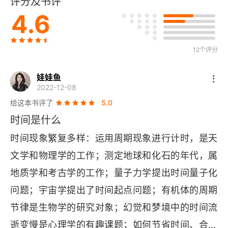
评分及书评
二、本源性的标度时间：“时”
4.6
三、对时间之流泰然任之
12个评分
四、循环观与线性观
第三章 希腊传统：测度时间与循环时间观
娃娃鱼
2022-12-08
一、淡薄的历史感
给这本书评了
5.0
时间是什么
二、循环时间观
时间现象繁复多样：运用周期现象进行计时，是天
三、时间被消除或降格：爱利亚学派与柏拉图
文学和物理学的工作；测定地球和化石的年代，属
地质学和考古学的工作；量子力学提出时间量子化
四、时间是运动的数：亚里士多德
问题；宇宙学提出了时间起点问题；有机体的周期
第四章 基督教文化：时间之流与线性时间观
节律是生物学的研究对象；幻觉和梦境中的时间流
一、强烈的历史意识
逝变慢是心理学的有趣课题；如何节省时间、合理