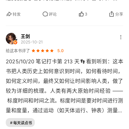
利用时间则是管理学的重要问题之一。弗雷泽为了
二、线性时间观反对循环时间观
转发
评论
3
分享
协调对这些时间现象所进行的科学研究，提出了一
三、时间之流的内在化
个总体的认识论框架，这就是他的 “时间等级进化
王剑
理论”。他认为，正像今天整个宇宙物质是由大爆炸
第五章 技术时代：测度时间与线性时间观
2025-10-21
演化出来的一样，时间也有它发生和进化的历程，
给这本书评了
5.0
一、钟表：技术时代的象征
这个历程被分成六个等级，分别对应六个不同的物
👣
2025/10/20 笔记打卡第 213 天
看到听到：这本
质结构层次和组织水平：1．无时间（
Atemporal
二、循环时间观抗拒单向线性时间观
书把人类历史上如何意识到时间，如何看待时间，
），对应于完全混沌只有辐射和光子等静止质量为
三、时间的暴政
如何定义时间，最终又如何让时间影响人类，做了
零的粒子的原始宇宙；2．原始时间
较为详细的梳理。人类有两大原始时间经验 ——
第六章 近代科学与物理时间的测度化
（
Prototemporal
），对应于静止质量不为零的粒
 标度时间和时间之流。标度时间是要对时间进行测
子世界，这里已有事件，但不能准确确定时间顺
一、运动的数学化与测度时间的数学化
量和度量，通过运动（如天体运行、钟表）测量的
序；3．初始时间（
Eotemporal
），对应客观物
可量化时间，是科学与技术的基础（如牛顿绝对时
二、牛顿绝对时间观的起源
# 每天读点书
体，已有无方向的时间系列；4．生物时间