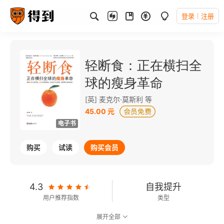
登录
注册
轻断食：正在横扫全
球的瘦身革命
[英] 麦克尔·莫斯利 等
45.00 元
电子书
购买
试读
购买会员
4.3
自我提升
用户推荐指数
类型
展开全部
7.0
可以朗读