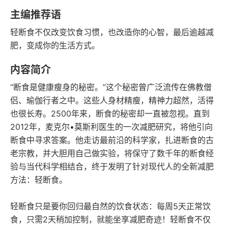
豆瓣评分
语音朗读
主编推荐语
66千字
2019-05-01
轻断食不仅改变饮食习惯，也改造你的心智，最后逾越减
字数
发行日期
肥，变成你的生活方式。
内容简介
“断食是健康瘦身的秘密。”这个秘密曾广泛流传在佛教僧
侣、瑜伽行者之中。这些人身材精瘦，精神力超然，活得
也很长寿。2500年来，断食的秘密却一直被忽视。直到
2012年，麦克尔•莫斯利医生的一次减肥研究，将他引向
断食中寻求答案。他走访最前沿的科学家，扎进断食的古
老宗教，并大胆用自己做实验，将保守了数千年的断食经
验与当代科学相结合，终于发明了针对现代人的全新减肥
方法：轻断食。
轻断食只是要你回归最自然的饮食状态：每周5天正常饮
食，只需2天稍加控制，就能坐享减肥奇迹！轻断食不仅