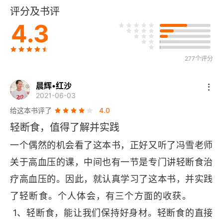
评分及书评
轻断食的回报有哪些
4.3
开始轻断食：我的个人经历
进行轻断食的最佳方式
277个评分
第二章 轻断食的做法
晨辉•红沙
2021-06-03
吃什么，吃多少，如何开始
给这本书评了
4.0
轻断食，值得了解并实践
将轻断食融入日常生活
一个偶然的机会看了这本书，正好又听了冯雪老师
坚持轻断食：找出适合你自己的模式
关于高血压的课，中间也有一节是专门讲轻断食治
疗高血压的。因此，就认真学习了这本书，并实践
轻断食的效果
了轻断食。个人体会，有三个方面的收获。       
女性这样轻断食
 1、轻断食，能让我们保持好身材。轻断食的直接