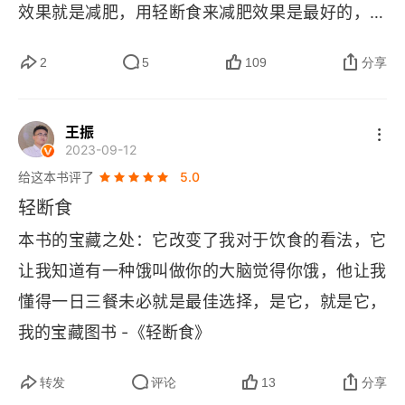
男性这样轻断食
效果就是减肥，用轻断食来减肥效果是最好的，而
且不会反弹。        2、轻断食，能让我们时间更充
顺利执行轻断食的12个秘诀
2
5
109
分享
裕。一周 2 到 3 次轻断食，轻断食的时候可以选择
关于轻断食的一切答疑
不吃晚饭，这样晚上的时间就能够连成片儿，还节
王振
约了做晚饭耗费的时间。        3、轻断食，能让我
轻断食的未来展望
2023-09-12
们拥有健康。动物研究实验已经证明，轻断食能够
给这本书评了
5.0
第三章 轻断食饮食计划
让动物的寿命显著延长。对人体来说，这方面也已
轻断食
轻断食的13个烹饪秘诀
经有了相关的科学研究数据支持。         最后，分
本书的宝藏之处：它改变了我对于饮食的看法，它
享一个轻断食的秘诀。轻断食最初是要抵抗饥饿
女性的轻断食菜单
让我知道有一种饿叫做你的大脑觉得你饿，他让我
的，抵抗饥饿最重要的就是：饿的时候就喝水，饿
懂得一日三餐未必就是最佳选择，是它，就是它，
男性的轻断食菜单
的时候就喝水，饿的时候就喝水。重要的事儿说三
我的宝藏图书 -《轻断食》
遍。        这里，附带说一句我的体会，抵抗饥饿的
第四章 实践者的经验分享
感觉，就一个字，爽！
转发
评论
13
分享
读者来函