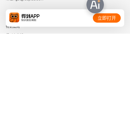
相关链接：
立即打开
得到官网
得到企业版
时间的朋友
了解更多：
下载「得到App」
关注微信公众号
社会信用代码 91110108662186561M
出版物经营许可证 新出发京零字第海200073号