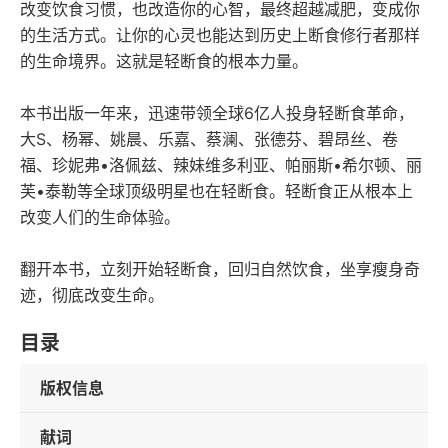
改变饮食习惯，也改造你的心智，最终超越减肥，变成你
的生活方式。让你的心灵也能达到历史上断食修行者那样
的生命境界。这就是轻断食的根本力量。
本书出版一年来，迅速带领全球6亿人投身轻断食革命，
大S、杨幂、姚晨、乐嘉、蔡澜、张德芬、碧昂丝、卷
福、珍妮弗•洛佩兹、辣妹维多利亚、帕丽斯•希尔顿、丽
芙•泰勒等全球顶级明星也在轻断食。轻断食正从根本上
改变人们的生命体验。
翻开本书，立刻开始轻断食，回归自然饮食，坐享瘦身奇
迹，彻底改变生命。
目录
版权信息
献词