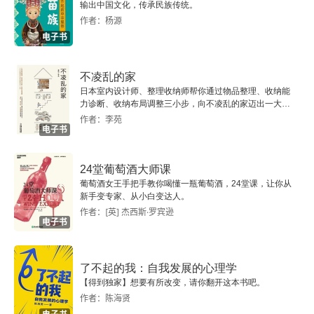
输出中国文化，传承民族传统。
作者：杨源
电子书
不凌乱的家
日本室内设计师、整理收纳师帮你通过物品整理、收纳能
力诊断、收纳布局调整三小步，向不凌乱的家迈出一大
步。
作者：李苑
电子书
24堂葡萄酒大师课
葡萄酒女王手把手教你喝懂一瓶葡萄酒，24堂课，让你从
新手变专家、从小白变达人。
作者：[英] 杰西斯·罗宾逊
电子书
了不起的我：自我发展的心理学
【得到独家】想要有所改变，请你翻开这本书吧。
作者：陈海贤