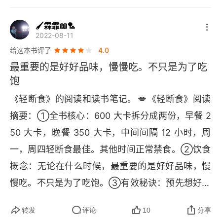
Mumsnet.com的留言
🖌霖霏📖🏸
2022-08-11
其他邮件
给这本书评了
4.0
最重要的是好好品味，慢慢吃。不只是为了吃
食物热量表(Calorie Counter)
饱
轻断食健康日记
💋
《轻断食》的阅读和读书笔记。
《轻断食》阅读
摘要：①全书核心：600 大卡拆分成两份，早餐 2
轻断食美食图谱
50 大卡，晚餐 350 大卡，中间间隔 12 小时，周
一，周四轻断食最佳。其他时间正常禁食。②饮食
概念：无论在什么时候，最重要的是好好品味，慢
慢吃。不只是为了吃饱。③有效秘诀：预先想好吃
什么，进食前先等一等，保持忙碌，保持水分充
转发
评论
10
分享
足。