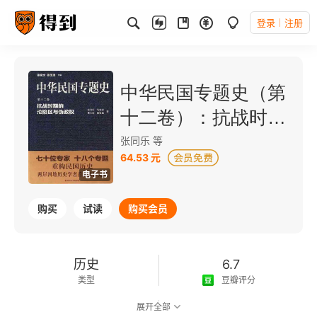
登录
注册
中华民国专题史（第
十二卷）：抗战时期
的沦陷区与伪政权
张同乐 等
64.53 元
电子书
购买
试读
购买会员
历史
6.7
类型
豆瓣评分
展开全部
可以朗读
368千字