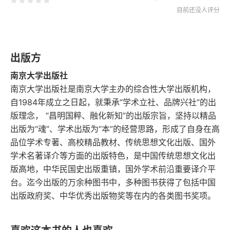
一、伪地方维持会的建立
目前还没人评分
二、推行保甲制
出版方
三、华北沦陷区的“村政建设”
南京大学出版社
四、沦陷区伪联庄会对乡村社会的控制
南京大学出版社是南京大学主办的综合性大学出版机构，
自1984年成立之日起，就秉承“学术立社、品牌兴社”的出
第三节 汪伪政权的基层控制
版理念， “昌明国粹、融化新知”的出版宗旨，坚持以精品
出版为“魂”、学术出版为“本”的经营思路，形成了自身在高
一、伪维持会、军警对基层社会治安的控制
品位学术专著、高校精品教材、传统思想文化出版、国外
学术名著译介等方面的出版特色，是中国传统思想文化出
二、日汪“军事清乡”对基层控制的强化
版高地，中华民国史出版重镇，国外学术前沿重要译介平
台。迄今出版的万余种图书中，多种图书获得了包括中国
三、汪伪特工组织对基层社会的严密控制
出版政府奖、中华优秀出版物奖等在内的各类图书奖项。
第二章 日伪在东北、华北沦陷区的掠夺与开发