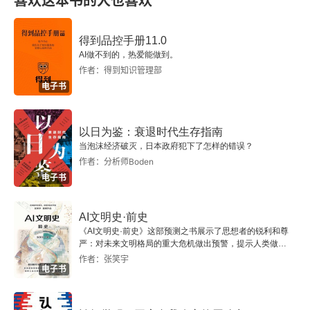
喜欢这本书的人也喜欢
第一节 日伪在东北的掠夺与开发
一、垄断经济命脉
得到品控手册11.0
AI做不到的，热爱能做到。
二、强制征税
作者：得到知识管理部
电子书
三、疯狂掠夺军用物资
以日为鉴：衰退时代生存指南
四、对农业的掠夺
当泡沫经济破灭，日本政府犯下了怎样的错误？
作者：分析师Boden
五、对重工业资源的掠夺
电子书
六、日伪对东北地区劳动力的掠夺
AI文明史·前史
《AI文明史·前史》这部预测之书展示了思想者的锐利和尊
第二节 日伪在蒙疆的掠夺与开发
严：对未来文明格局的重大危机做出预警，提示人类做出
智慧的选择。
作者：张笑宇
一、日伪在蒙疆的经济掠夺政策
电子书
二、日伪对蒙疆资源的掠夺与开发