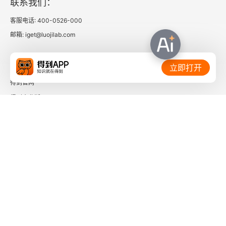
联系我们：
第四节 日伪对京沪杭金融、税收和贸易的侵害
客服电话: 400-0526-000
一、日本对京沪杭金融的侵害
邮箱: iget@luojilab.com
二、日本对京沪杭海关和财税的劫占
相关链接：
立即打开
三、日据时期京沪杭贸易的衰变
得到官网
得到企业版
第五节 日军对京沪杭交通业的劫掠与损害
时间的朋友
一、陆路交通业的受损情形及其影响
了解更多：
二、备受摧残的航运业
三、战时航空、邮电业的损失
第六节 日军发还被占企业与中日合作经济真相
下载「得到App」
关注微信公众号
一、日军发还被占企业