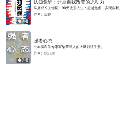
认知觉醒：开启自我改变的原动力
掌握成长关键词，90天改变人生：超越焦虑，实现自我。
三、日本对蒙疆鸦片的统制与掠夺
作者：周岭
电子书
第三节 日伪在华北的掠夺与开发
一、物资统制与经济掠夺
强者心态
一本脑科学专家写给普通人的大脑训练手册。
二、日本对华北煤炭资源的掠夺与开发——以井陉煤
作者：姚乃琳
电子书
矿为例
第三章 日伪在京沪杭沦陷区的经济掠夺与控制
第一节 抗战时期京沪杭农村经济的衰变
一、日军对农村人口的残害
二、日军对农业生产的破坏