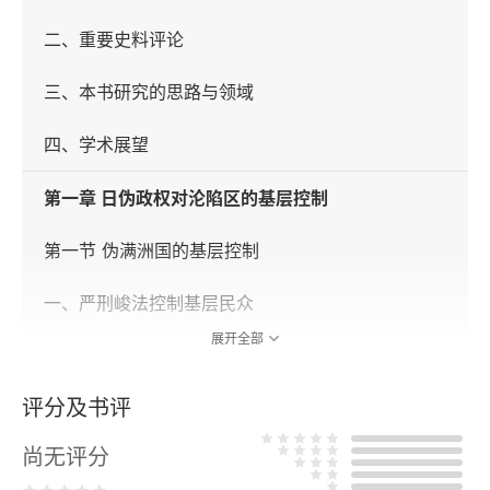
二、重要史料评论
三、本书研究的思路与领域
四、学术展望
第一章 日伪政权对沦陷区的基层控制
第一节 伪满洲国的基层控制
一、严刑峻法控制基层民众
展开全部
二、“清乡”与归屯并户，建立“集团部落”
评分及书评
三、制造长城沿线“无人区”
尚无评分
第二节 日伪政权在华北的基层控制