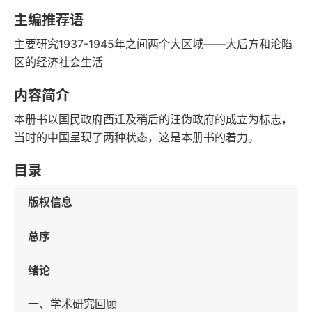
语音朗读
字数
主编推荐语
2015-03-01
主要研究1937-1945年之间两个大区域——大后方和沦陷
发行日期
区的经济社会生活
内容简介
本册书以国民政府西迁及稍后的汪伪政府的成立为标志，
当时的中国呈现了两种状态，这是本册书的着力。
目录
版权信息
总序
绪论
一、学术研究回顾