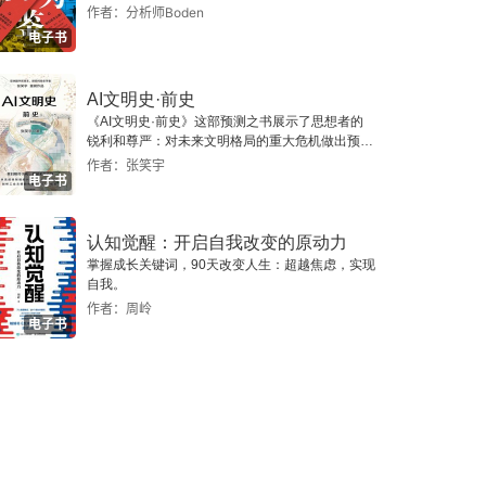
作者：分析师Boden
电子书
AI文明史·前史
《AI文明史·前史》这部预测之书展示了思想者的
锐利和尊严：对未来文明格局的重大危机做出预
警，提示人类做出智慧的选择。
作者：张笑宇
电子书
认知觉醒：开启自我改变的原动力
掌握成长关键词，90天改变人生：超越焦虑，实现
自我。
作者：周岭
电子书