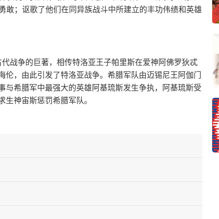
智勇敢；讴歌了他们在同异族战斗中所建立的丰功伟绩和英雄
写古代战争的巨著，相传特洛亚王子帕里斯在爱神阿佛罗狄忒
海伦，由此引发了特洛亚战争。希腊军队由迈锡尼王阿伽门
事与希腊军中最强大的英雄阿基琉斯发生争执，阿基琉斯受
求生神宙斯惩罚希腊军队。