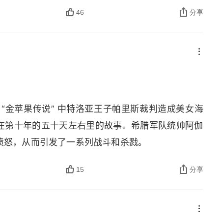
46
分享
“金苹果传说” 中特洛亚王子帕里斯裁判造成美女海
在第十年的五十天左右里的故事。希腊军队统帅阿伽
愤怒，从而引发了一系列战斗和杀戮。
15
分享