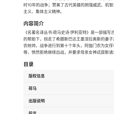
时10年的战争；赞美了古代英雄的刚强威武、机
主义、集体主义精神。
内容简介
《名著名译丛书:荷马史诗·伊利亚特》是一部描
的帮助下，拐走了希腊斯巴达王墨涅拉奥斯的妻子
农统帅，战争进行到第十个年头，阿伽门农为女俘
辱，愤然拒绝继续出战，并要求母亲女神忒提斯请
目录
版权信息
荷马
出版说明
前言