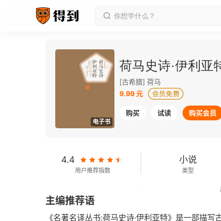
荷马史诗·伊利亚
[古希腊] 荷马
9.99 元
购买
试读
购买会员
电子书
4.4
小说
用户推荐指数
类型
279千字
2015-01-01
主编推荐语
字数
发行日期
《名著名译丛书:荷马史诗·伊利亚特》是一部描