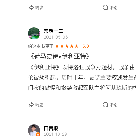
转发
评论
第十九卷
第二十卷
常想一二
2021-05-06
第二十一卷
给这本书评了
5.0
第二十二卷
《荷马史诗•伊利亚特》
《伊利亚特》以特洛亚战争为题材。战争由 
第二十三卷
伦被劫引起，历时十年，史诗主要叙述发生
第二十四卷
门农的傲慢和贪婪激起军队主将阿基琉斯的
转发
评论
田吉顺
2021-10-29