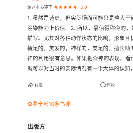
给这本书评了
5.0
1. 虽然是诗史，但实际场面可能只是略大
渲染能力上价值。2. 所以，最值得称道的
描写。尤其对各种动作状态的比喻，形象且极
捷足的，美发的，神样的，美足的，擅长呐喊
神的利用很有意思。如果把众神的表现，看
就可以对当时的实际情况有一个大体的认知，
些欠缺的，思想深度也比较一般。作为西方
转发
评论
腊悲剧＜莎士比亚戏剧虽然有高下之分，但
查看全部10条书评
出版方