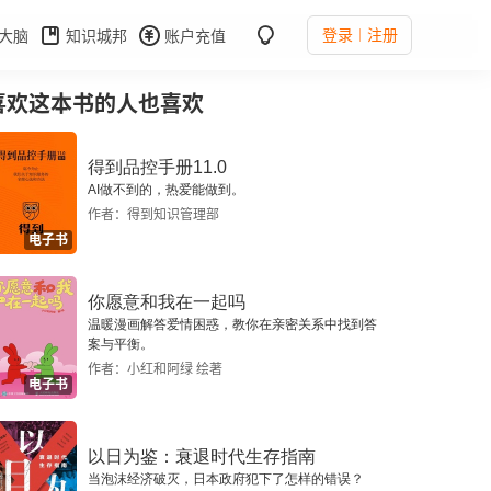
登录
注册
大脑
知识城邦
账户充值
喜欢这本书的人也喜欢
得到品控手册11.0
AI做不到的，热爱能做到。
作者：得到知识管理部
电子书
你愿意和我在一起吗
温暖漫画解答爱情困惑，教你在亲密关系中找到答
案与平衡。
作者：小红和阿绿 绘著
电子书
以日为鉴：衰退时代生存指南
当泡沫经济破灭，日本政府犯下了怎样的错误？