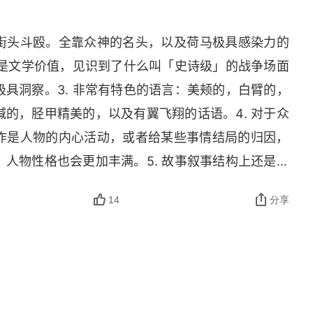
于街头斗殴。全靠众神的名头，以及荷马极具感染力的
，是文学价值，见识到了什么叫「史诗级」的战争场面
具洞察。3. 非常有特色的语言：美颊的，白臂的，
的，胫甲精美的，以及有翼飞翔的话语。4. 对于众
作是人物的内心活动，或者给某些事情结局的归因，
人物性格也会更加丰满。5. 故事叙事结构上还是有
戏剧，总体阅读体验：伊利亚特＜古希腊喜剧＜古希
14
分享
是，这些都值得五星。