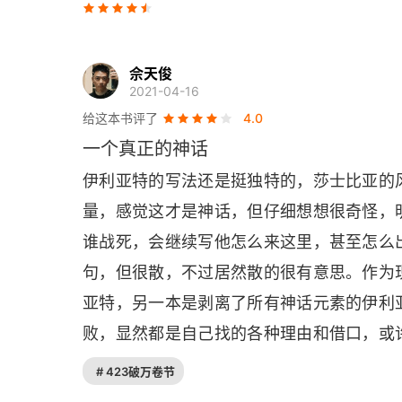
第十卷
佘天俊
第十一卷
2021-04-16
给这本书评了
4.0
第十二卷
一个真正的神话
第十三卷
伊利亚特的写法还是挺独特的，莎士比亚的
量，感觉这才是神话，但仔细想想很奇怪，
第十四卷
谁战死，会继续写他怎么来这里，甚至怎么
第十五卷
句，但很散，不过居然散的很有意思。作为
第十六卷
亚特，另一本是剥离了所有神话元素的伊利
败，显然都是自己找的各种理由和借口，或
第十七卷
此而来的力量。
# 423破万卷节
第十八卷