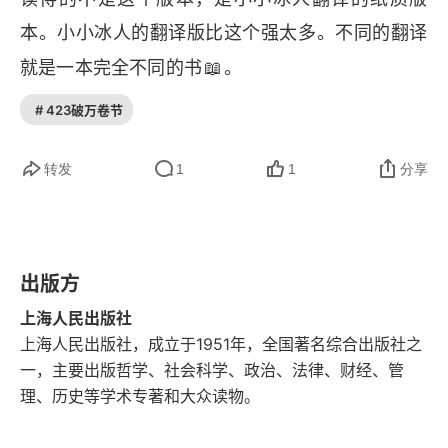
第五章 达达尼尔计划的诞生
本。小小冰人的翻译版比这个强太多。不同的翻译
第六章 功亏一篑的加利波利登陆
📖
就是一本完全不同的书
。
第七章 毒气弥漫的伊普尔
# 423破万卷节
第八章 不必要的卢斯会战
转发
1
1
分享
第六篇 1916年——不分胜负
第九章 凡尔登浴血包围战
出版方
第十章 布鲁西洛夫的攻势
上海人民出版社
上海人民出版社，成立于1951年，全国著名综合出版社之
第十一章 索姆河攻势
一，主要出版哲学、社会科学、政治、法律、财经、管
理、历史等学术专著和大众读物。
第十二章 多灾多难的坦克发展
第十三章 罗马尼亚的沦陷