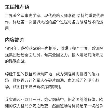
豆瓣评分
语音朗读
主编推荐语
370千字
2014-08-01
世界著名军事史学家、现代战略大师李德·哈特的重要代表
字数
发行日期
作，详述第一次世界大战的整个过程与各方战略战术的运
用。
内容简介
1914年，萨拉热窝的一声枪响，引爆了整个世界。欧洲列
强集团纷纷全面动员，倾其全国之力，投入这场前所未见
的残酷血战。
绵延千里的铁丝网壕沟阵地，成为列强意志拼搏的角力
场。数以百万计的军人在破片四溅、血流成河的泥泞战
场，试图打出世界新秩序的黎明。
兵灾遍及亚欧非三洲，炮火烟硝中，旧帝国纷纷解体，欧
洲的权力格局亦随之改变，然而这场号称将结束一切战争