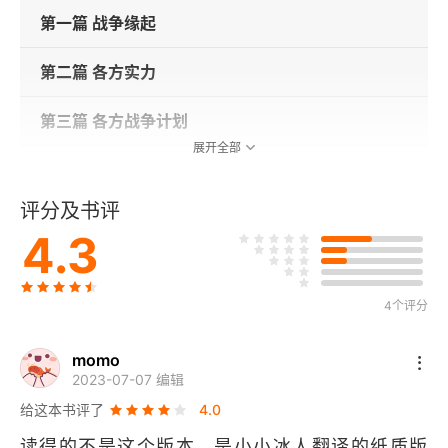
第一篇 战争缘起
第二篇 各方实力
第三篇 各方战争计划
展开全部
第四篇 1914年——情势胶着
评分及书评
第一章 改变情势的马恩河会战
4.3
第二章 传奇的坦能堡会战
4个评分
第三章 奥军终结者康拉德与伦贝格之战
momo
第四章 第一次伊普尔之战
2023-07-07 编辑
给这本书评了
第五篇 1915年——一团僵局
4.0
读得的不是这个版本，是小小冰人翻译的纸质版