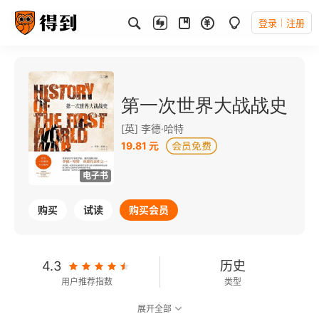
登录
注册
第一次世界大战战史
[英] 李德·哈特
19.81 元
电子书
购买
试读
购买会员
4.3
历史
用户推荐指数
类型
展开全部
7.3
可以朗读