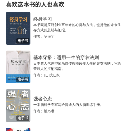
喜欢这本书的人也喜欢
第十四章 攻占巴格达
终身学习
本书既是罗胖创业五年来的心得与方法，也是他的未来生
第十五章 日德兰海战
存方式的总结与汇报。
作者：罗振宇
第七篇 1917年——战局紧绷
电子书
第十六章 打打停停的阿拉斯攻势
基本穿搭：适用一生的穿衣法则
日本超人气造型师亲自传授能改变人生的穿衣法则，写给
第十七章 梅西讷之战
普通人的搭配指南。
作者：[日]大山旬
电子书
第十八章 通往巴斯青达之路
第十九章 坦克奇袭康布雷
强者心态
一本脑科学专家写给普通人的大脑训练手册。
第二十章 卡波雷托之战
作者：姚乃琳
电子书
全景：空中战争