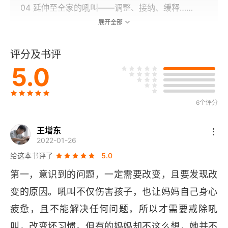
04 延伸至全家的吼叫——调整、接纳、缓释……
展开全部
05 被愤怒牵连的孩子——孩子的未来，就藏在妈妈
的情绪里
评分及书评
5.0
第二章 再认识一下叛逆期吧！
06 妈妈眼中的“叛逆幼儿”——孩子真的无意去“对
6个评分
抗”
王增东
07 按时吃饭睡觉太困难了——用对方法，孩子乖乖
2022-01-26
配合
给这本书评了
5.0
08 在家折腾，出门抱抱——发现孩子的安全感与被
第一，意识到的问题，一定需要改变，且要发现改
爱需求
变的原因。吼叫不仅伤害孩子，也让妈妈自己身心
09 孩子的“不听话与对着干”——成长，是一件令人
疲惫，且不能解决任何问题，所以才需要戒除吼
惊喜的事
叫，改变坏习惯。但有的妈妈却不这么想，她并不