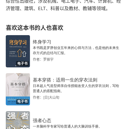
综合性出版社，涉及机械、电工电子、汽车、计算机、经
我”。没有人必须要理解谁的错误，没有人必须要包
改变
济管理、建筑、ELT、科普以及教材、教辅等领域。
容谁的问题，不能抱着一种 “我已经告诉你们了，
17 吼叫与悔意的无限循环——必须要破掉的死结
你们就应该理解我” 的态度去与他人交往。既然意
喜欢这本书的人也喜欢
18 所谓的“爱的名义”——为孩子付出那么多，他为
识到了问题，就一定要改正，不要指望着他人总是
何却无感？
终身学习
原谅你，只有你真的有了改变，才能换来更多的和
本书既是罗胖创业五年来的心得与方法，也是他的未来生
存方式的总结与汇报。
谐相处。第三，意识应该时时刻刻都在，而不能总
02 第二部分 吼叫原因 ——孩子的需求变化，妈妈
作者：罗振宇
的心理变化
电子书
是 “事后诸葛亮”。戒除吼叫的意识，应该是一种长
期发展，不能是每次发作之后才意识到这是错误
第四章 孩子的强烈需求与妈妈的不能满足
基本穿搭：适用一生的穿衣法则
的，否则这并不利于纠正错误，只能不断提醒自己
日本超人气造型师亲自传授能改变人生的穿衣法则，写给
19 3岁孩子有更多的成长需求——所有的“故意捣
普通人的搭配指南。
 “刚才犯了错误”，而不会有改正的想法。所以，这
作者：[日]大山旬
乱”都事出有因
电子书
种提醒进步的意识，应该时刻存在，要让我们时刻
20 孩子独立需求VS妈妈不能放手——适度顺应而非
警醒，尤其是遇到特殊的时刻，就要格外注意，不
阻止，皆大欢喜
强者心态
能再犯。当一个人的意识成为每次错误行动之前的
一本脑科学专家写给普通人的大脑训练手册。