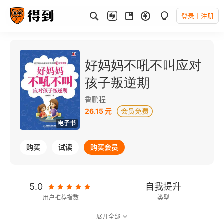
登录
注册
好妈妈不吼不叫应对
孩子叛逆期
鲁鹏程
26.15 元
电子书
购买
试读
购买会员
5.0
自我提升
用户推荐指数
类型
展开全部
可以朗读
126千字