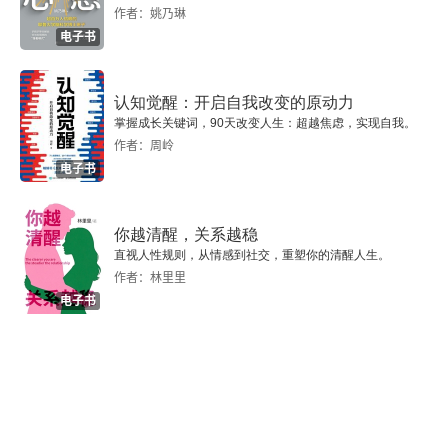
作者：姚乃琳
警钟时，这才是这个意识发挥重要作用的时刻，这
21 孩子自主意识VS妈妈有意干涉——接纳改变，就
电子书
会少很多吼叫
个人也才可能在这样的意识引导下，变得越来越
好。当我们这种对错误、对问题的意识呈现这样一
22 孩子期望交友VS妈妈盲目干预——“指导”太多，
认知觉醒：开启自我改变的原动力
适得其反
种健康良性发展时，这个意识才会有助于我们自身
掌握成长关键词，90天改变人生：超越焦虑，实现自我。
作者：周岭
的进步。因为我们可以更有勇气地去面对自己的问
23 孩子渴求情感VS妈妈说“你长大了”——给予温暖
电子书
题，并且是真心实意想要解决问题、改变自我的，
的爱，别“欠债”
所以这时这个意识就会促使我们去付诸行动，这种
你越清醒，关系越稳
24 孩子活力四射VS妈妈无力应对——越制止、拒
改变也将成为发展必然。66 活在当下，适用于整
直视人性规则，从情感到社交，重塑你的清醒人生。
绝，闹得就越欢
作者：林里里
个家庭 —— 你的地盘，真的是你做主很多人眼中
电子书
第五章 家庭及其他因素对妈妈心理的影响
看不到当下，满眼都是过去与未来。他们为过去不
断地后悔，总觉得自己之前做得不够、不好，总是
25 你的吼叫不一定是因为孩子——必须直面的事实
幻想着 “如果一切重来，我可能就会更好”；他们也
26 家庭矛盾影响你的理智——要努力规避的三大矛
总是在假想未来，为自己谋划一幅美丽的 “蓝图画
盾