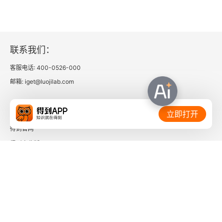
这种状态的影响，妈妈自己总是生活在后悔与幻想
32 先有尊重，再提规则——孩子的认同感越强就越
中，孩子和其他家人也就不得不总面对自己被指责
合作
和被期待的局面。妈妈的这种状态也直接导致她看
联系我们：
33 有了爱才能培养好习惯——换种表达方式，孩子
不到生活中的美好，因此抱怨不断、责骂不断、训
更喜欢
客服电话: 400-0526-000
斥不断，负面情绪不断叠加，自然也就吼叫不断
邮箱: iget@luojilab.com
了。这是一种非常悲哀和痛苦的生活状态，对孩
34 不强求与期待孩子的改变——设法舒展孩子的身
心
子、对妈妈自己、对整个家庭都是一种
相关链接：
立即打开
35 重视家庭的能量场——或正或负，决定权掌握在
得到官网
你手中
得到企业版
时间的朋友
第七章 用理智的头脑与孩子沟通
36 给予孩子正面的回应——孩子就爱吃糖，看你怎
了解更多：
么说
37 确认并理解孩子的感受——不试图以“安慰”去否