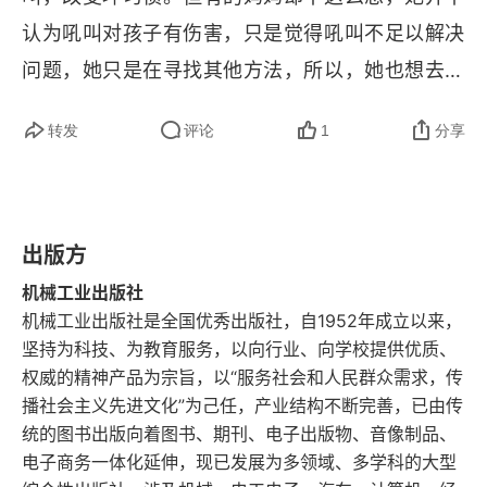
认为吼叫对孩子有伤害，只是觉得吼叫不足以解决
10 总是愤怒哭闹的两三岁——没有无缘无故的表象
问题，她只是在寻找其他方法，所以，她也想去寻
11 幼儿的种种执拗行为——认清孩子的成长特点
求某种改变，但改变的原因却没有找对，所以也就
转发
评论
1
分享
12 幼儿叛逆期孩子的心理——自然成长，再正常不
很难在实际操作中彻底关闭吼叫这个非正常的教育
过
模式。所以，要找到改变的真正原因，这才有助于
吼叫的真正戒除。第二，有了意识，就一定要有后
13 “3岁看大”的道理——关键的头三年，做好铸基教
育
出版方
续的努力，而不能只想不做。虽然说有了意识就意
味着进步，但要真的实现进步，就需要真的有所改
机械工业出版社
第三章 越发压不住火的妈妈！
机械工业出版社是全国优秀出版社，自1952年成立以来，
变。意识到吼叫是个问题，后续就要去分析问题、
坚持为科技、为教育服务，以向行业、向学校提供优质、
14 妈妈“发疯”了——不做孩子眼中“丑陋的妈妈”
思考问题，就要想办法去作出改变。意识只代表改
权威的精神产品为宗旨，以“服务社会和人民群众需求，传
变的开头，只有真的努力去行动，才能让改变继续
播社会主义先进文化”为己任，产业结构不断完善，已由传
15 吼叫的底线不断压低——把控好生活的节奏，安
统的图书出版向着图书、期刊、电子出版物、音像制品、
定心神
进行下去。还有的妈妈会有这样一种错误的认知，
电子商务一体化延伸，现已发展为多领域、多学科的大型
认为 “我的确是有这个问题，所以你们都要理解
16 明知不可为而为的吼叫——请先于孩子一步作出