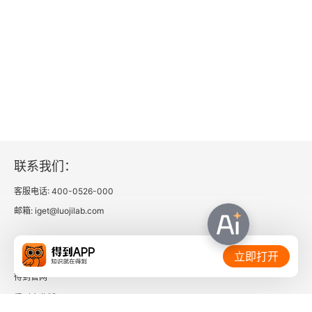
3.4.5 工业大数据实施的关键问题
3.5 信息安全技术
3.5.1 信息防护技术
3.5.2 信息加密技术
3.5.3 防火墙技术
联系我们：
第四章 工业互联网应用技术
客服电话: 400-0526-000
邮箱: iget@luojilab.com
4.1 网络化协同制造技术
相关链接：
4.1.1 应用需求
立即打开
得到官网
4.1.2 技术内涵与相关技术
得到企业版