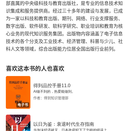
部直属的中央级科技与教育出版社，是专业的信息技术知
2.3 工业互联网标准体系
识集成和服务提供商。经过三十多年的建设与发展，已成
为一家以科技和教育出版、期刊、网络、行业支撑服务、
2.3.1 工业互联网总体标准体系
数字出版、软件研发、软科学研究、职业培训和教育为核
心业务的现代知识服务集团。出版物内容涵盖了电子信息
2.3.2 工业互联网基础共性标准体系
技术的各个分支及工业技术、经济管理、科普与少儿、社
科人文等领域，综合出版能力位居全国出版行业前列。
2.3.3 工业互联网应用标准体系
2.4 工业互联网产业模式
喜欢这本书的人也喜欢
2.4.1 工业互联网引发的变革
得到品控手册11.0
2.4.2 工业互联网的应用价值
AI做不到的，热爱能做到。
作者：得到知识管理部
电子书
2.4.3 工业互联网产业模式的层级
2.4.4 基于工业互联网的产业模式创新
以日为鉴：衰退时代生存指南
当泡沫经济破灭，日本政府犯下了怎样的错误？