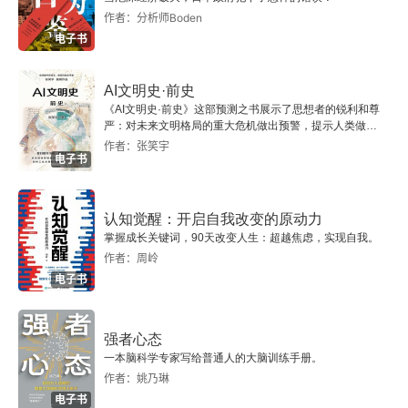
第三章 工业互联网基础技术
作者：分析师Boden
电子书
3.1 物联网技术
AI文明史·前史
3.1.1 物联网的内涵
《AI文明史·前史》这部预测之书展示了思想者的锐利和尊
严：对未来文明格局的重大危机做出预警，提示人类做出
3.1.2 物联网的特性
智慧的选择。
作者：张笑宇
电子书
3.1.3 物联网的关键技术
认知觉醒：开启自我改变的原动力
3.2 网络通信技术
掌握成长关键词，90天改变人生：超越焦虑，实现自我。
作者：周岭
3.2.1 移动互联网技术
电子书
3.2.2 天地一体网络技术
强者心态
3.2.3 网络通信基础技术
一本脑科学专家写给普通人的大脑训练手册。
作者：姚乃琳
电子书
3.3 云计算技术