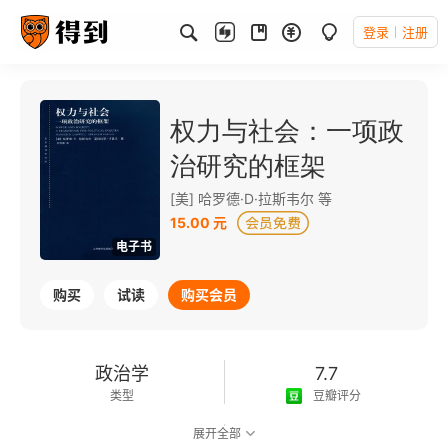
登录
注册
权力与社会：一项政
治研究的框架
[美] 哈罗德·D·拉斯韦尔 等
15.00 元
电子书
购买
试读
购买会员
政治学
7.7
类型
豆瓣评分
展开全部
可以朗读
186千字