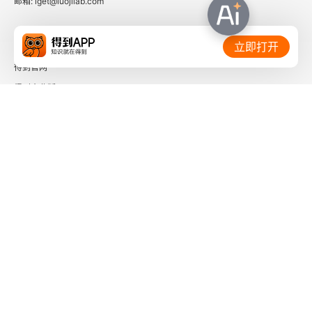
邮箱: iget@luojilab.com
革命的过程
相关链接：
立即打开
常用参考文献
得到官网
得到企业版
时间的朋友
了解更多：
下载「得到App」
关注微信公众号
社会信用代码 91110108662186561M