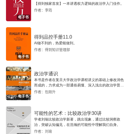
【得到独家首发】一本讲透权力逻辑的政治学入门佳作。
决策与权力
作者：李筠
电子书
影响力和权力的形式
得到品控手册11.0
选择与强制
AI做不到的，热爱能做到。
作者：得到知识管理部
第六章 符号
电子书
政治符号
政治学通识
本书是作者在复旦大学政治学课程讲义的基础上修改润色
宣传
而成的，力求成为一部通俗易懂、深入浅出的政治学普及
入门读物。
作者：包刚升
政治神话
电子书
政治程式
可能性的艺术：比较政治学30讲
学者刘瑜比较政治学新著，跳出现象，通过比较洞察政
权威
治，突破认知偏见，在浩瀚的可能性中理解我们自身。
作者：刘瑜