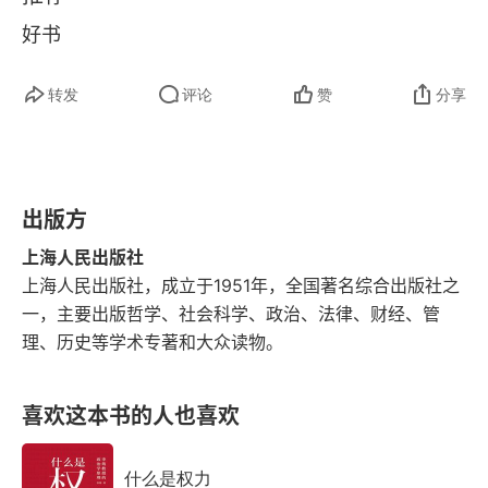
组织
好书
公众、公众舆论与普遍利益
转发
评论
赞
分享
社会与制度
第二篇
第四章 影响力
出版方
上海人民出版社
价值与价值地位
上海人民出版社，成立于1951年，全国著名综合出版社之
一，主要出版哲学、社会科学、政治、法律、财经、管
影响力
理、历史等学术专著和大众读物。
社会结构
喜欢这本书的人也喜欢
社会过程
第五章 权力
什么是权力