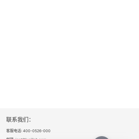
政治职能
第九章 结构
精英、等级与统治阶级
统治形式
政体
民主
第十章 过程
政治行为、运动与循环
联系我们：
形成中的势力均衡：战争危机
客服电话: 400-0526-000
形成中的势力均衡：革命危机