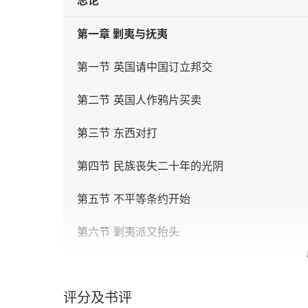
总论
第一章 剿夷与抚夷
第一节 英国请中国订立邦交
第二节 英国人作鸦片买卖
第三节 东西对打
第四节 民族丧失二十年的光阴
第五节 不平等条约开始
第六节 剿夷派又抬头
第七节 剿夷派崩溃
评分及书评
第二章 洪秀全与曾国藩