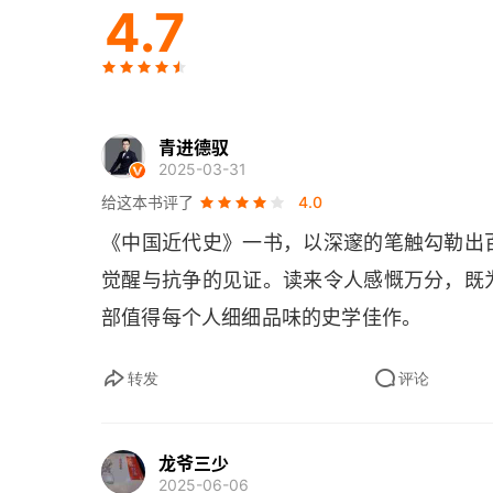
4.7
第一节 旧社会走循环套
第二节 洪秀全企图建新朝
第三节 曾国藩刷新旧社会
青进德驭
2025-03-31
第四节 洪秀全失败
给这本书评了
4.0
《中国近代史》一书，以深邃的笔触勾勒出
第三章 自强及其失败
觉醒与抗争的见证。读来令人感慨万分，既
第一节 内外合作以求自强
部值得每个人细细品味的史学佳作。
第二节 步步向前进
转发
评论
第三节 前进遇着阻碍
第四节 士大夫轻举妄动
龙爷三少
2025-06-06