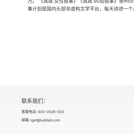
万。 《真故·女性叙事》《真故·90后叙事》等m
附录
事计划是国内头部非虚构文学平台，每天讲述一个
中国与近代世界的大变局
最近三百年东北外患史：（上）从顺治到咸丰
联系我们：
客服电话: 400-0526-000
邮箱: iget@luojilab.com