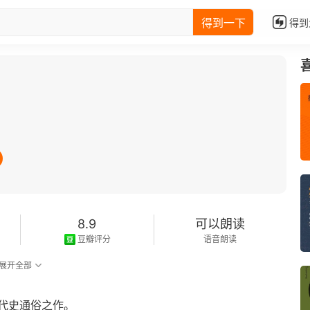
得到一下
得到
8.9
可以朗读
豆瓣评分
语音朗读
展开全部
代史通俗之作。