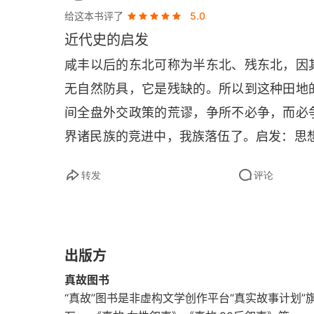
第五节 中日初次决战
给这本书评了
5.0
近代史的启发
第四章 瓜分及民族之复兴
咸丰以后的东北可称为半东北、残东北，因
第一节 李鸿章引狼入室
无自然防具，它是残缺的。所以到这种田地
间全盘外交政策的荒谬，争所不必争，而必
第二节 康有为辅助光绪变法
界诸民族的竞进中，我族落伍了。启发：思
第三节 顽固势力总动员
转发
评论
第四节 孙总理提民族复兴方案
第五节 民族扫除复兴的障碍
第六节 军阀割据十五年
出版方
真故图书
第七节 贯彻总理的遗教
“真故”图书是非虚构文学创作平台“真实故事计划”旗