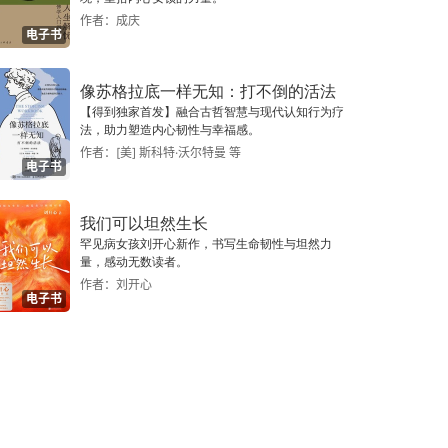
作者：成庆
电子书
像苏格拉底一样无知：打不倒的活法
【得到独家首发】融合古哲智慧与现代认知行为疗
法，助力塑造内心韧性与幸福感。
作者：[美] 斯科特·沃尔特曼 等
电子书
我们可以坦然生长
罕见病女孩刘开心新作，书写生命韧性与坦然力
量，感动无数读者。
作者：刘开心
电子书