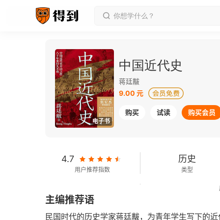
中国近代史
蒋廷黻
9.00 元
购买
试读
购买会员
电子书
4.7
历史
用户推荐指数
类型
120千字
2023-09-01
主编推荐语
字数
发行日期
民国时代的历史学家蒋廷黻，为青年学生写下的近