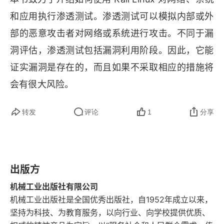
1.7 组织Kali Linux
和应用执行渗透测试。渗透测试可以模拟内部或外
1.7.1 配置和自定义Kali Linux
部的恶意攻击者对网络或系统进行攻击。不同于漏
洞评估，渗透测试包括漏洞利用阶段。因此，它能
1.7.2 重置超级用户密码
证实漏洞是存在的，而且如果不采取相应的措施将
1.7.3 添加普通用户
会有很大风险。
1.7.4 配置网络服务和安全通信
转发
评论
1
分享
1.7.5 调整网络代理设置
1.7.6 访问安全外壳协议
出版方
1.7.7 加速Kali运行
机械工业出版社有限公司
1.7.8 与主机操作系统共享文件夹
机械工业出版社是全国优秀出版社，自1952年成立以来，
坚持为科技、为教育服务，以向行业、向学校提供优质、
1.7.9 使用Bash脚本来定制Kali