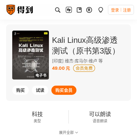
登录
注册
Kali Linux高级渗透
测试（原书第3版）
[印度] 维杰·库马尔·维卢 等
49.00 元
电子书
购买
试读
购买会员
科技
可以朗读
类型
语音朗读
展开全部
214千字
2020-08-01