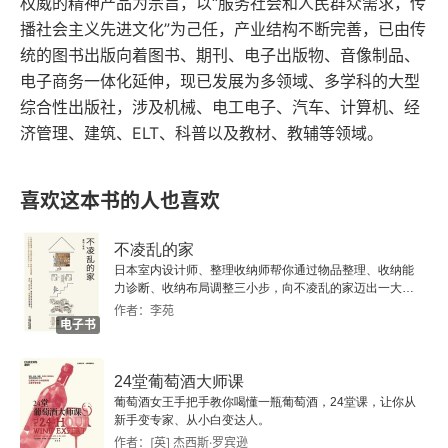
权威的精神产品为宗旨，以“服务社会和人民群众需求，传
播社会主义先进文化”为己任，产业结构不断完善，已由传
1.8 构建验证环境
统的图书出版向着图书、期刊、电子出版物、音像制品、
电子商务一体化延伸，现已发展为多领域、多学科的大型
1.8.1 安装预定目标
综合性出版社，涉及机械、电工电子、汽车、计算机、经
1.8.2 创建活动目录及域控制器
济管理、建筑、ELT、科普以及教材、教辅等领域。
1.9 使用Faraday管理合作渗透测试
喜欢这本书的人也喜欢
1.10 小结
不凌乱的家
日本室内设计师、整理收纳师帮你通过物品整理、收纳能
第2章 开源情报和被动侦察
力诊断、收纳布局调整三小步，向不凌乱的家迈出一大
步。
作者：李苑
2.1 侦察的基本原则
电子书
2.1.1 开源情报
24堂葡萄酒大师课
葡萄酒女王手把手教你喝懂一瓶葡萄酒，24堂课，让你从
2.1.2 进攻型OSINT
新手变专家、从小白变达人。
作者：[英] 杰西斯·罗宾逊