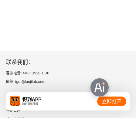
3.1 秘密扫描策略
3.1.1 调整源IP栈和工具识别设置
3.1.2 修改数据包参数
3.1.3 使用匿名网络代理
联系我们：
3.2 DNS侦察和路由映射
客服电话: 400-0526-000
邮箱: iget@luojilab.com
3.3 利用综合侦察应用程序
相关链接：
3.3.1 recon-ng框架
立即打开
得到官网
3.3.2 使用IPv6专用工具
得到企业版
3.3.3 映射路由到目标
时间的朋友