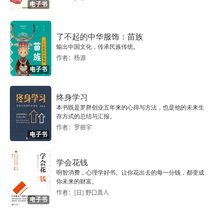
电子书
2.1.3 利用Sublist3r收集域资料
2.1.4 Maltego
了不起的中华服饰：苗族
输出中国文化，传承民族传统。
2.1.5 OSRFramework
作者：杨源
电子书
2.1.6 Web archives
终身学习
2.1.7 抓取
本书既是罗胖创业五年来的心得与方法，也是他的未来生
存方式的总结与汇报。
2.1.8 收集用户名和电子邮件地址
作者：罗振宇
电子书
2.1.9 获取用户信息
学会花钱
明智消费，心理学好书。让你花出去的每一分钱，都变成
2.1.10 Shodan和censys.io
你未来的财富。
作者：[日] 野口真人
2.2 Google黑客数据库
电子书