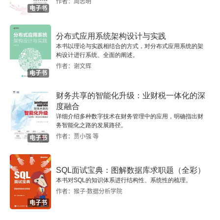
作者：周志明
2.2.2 CDN
电子书
2.2.3 子域名
分布式应用系统架构设计与实践
本书以理论与实践相结合的方式，对分布式应用系统的架
2.2.4 搜索引擎及在线网站
构设计进行系统、全面的阐述。
作者：谢文辉
电子书
2.3 主动侦查
财务共享的智能化升级：业财税一体化的深
2.3.1 DNS侦查
度融合
详细介绍多种数字技术在财务管理中的应用，明确指出财
2.3.2 主机枚举
务智能化之路的发展路径。
作者：贾小强 等
电子书
2.3.3 指纹识别
SQL面试宝典：图解数据库求职题（全彩）
2.3.4 目录扫描
本书对SQL的知识体系进行结构性、系统性的梳理。
作者：猴子·数据分析学院
2.4 综合侦查
电子书