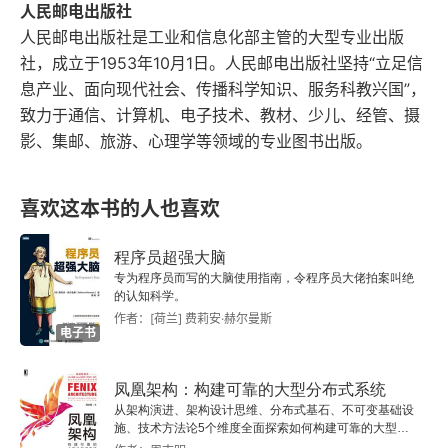
人民邮电出版社
1.2.4 Kali Linux的配置
人民邮电出版社是工业和信息化部主管的大型专业出版
社，成立于1953年10月1日。人民邮电出版社坚持“立足信
1.3 靶机
息产业、面向现代社会、传播科学知识、服务科教兴国”，
致力于通信、计算机、电子技术、教材、少儿、经管、摄
1.3.1 搭建DVWA靶机
影、集邮、旅游、心理学等领域的专业图书出版。
1.3.2 搭建OWASP靶机
喜欢这本书的人也喜欢
1.4 小结
程序员超强大脑
第2章 信息收集
专为程序员而写的大脑使用指南，令程序员大佬拍案叫绝
的认知科学。
2.1 信息收集的概念
作者：[荷兰] 费莉安·赫尔曼斯
电子书
2.2 开源情报
凤凰架构：构建可靠的大型分布式系统
从架构演进、架构设计思维、分布式基石、不可变基础设
2.2.1 whois
施、技术方法论5个维度全面探索如何构建可靠的大型分
布式系统。