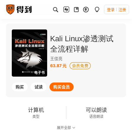
登录
注册
Kali Linux渗透测试
全流程详解
王佳亮
63.87 元
电子书
购买
试读
购买会员
计算机
可以朗读
类型
语音朗读
展开全部
169千字
2023-10-01