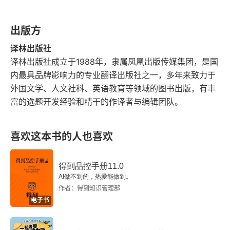
分子邮件
拿着盒子用尽全力朝各种方向使劲摇啊摇。我们也
可能会给盒子加加热，因为加热也算是另一种形式
出版方
激发细胞
的摇晃。呵，有时如果手表不算太复杂，只要我们
译林出版社
大脑的信号
不停地摇，那迟早能把手表组装到一起…… 读读这
译林出版社成立于1988年，隶属凤凰出版传媒集团，是国
内最具品牌影响力的专业翻译出版社之一，多年来致力于
本书，开卷必有益，或许会获益终身！
快感与痛感
外国文学、人文社科、英语教育等领域的图书出版，有丰
富的选题开发经验和精干的作译者与编辑团队。
超分子化学
第七章 化学计算机：分子信息
喜欢这本书的人也喜欢
细胞从何而来
得到品控手册11.0
AI做不到的，热爱能做到。
谬误和冗余
作者：得到知识管理部
电子书
建筑设计图