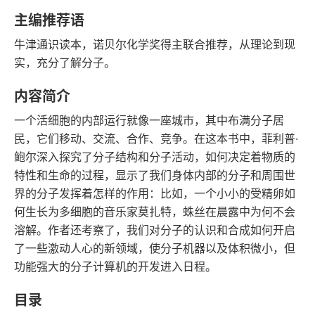
豆瓣评分
语音朗读
主编推荐语
81千字
2017-02-01
牛津通识读本，诺贝尔化学奖得主联合推荐，从理论到现
字数
发行日期
实，充分了解分子。
内容简介
一个活细胞的内部运行就像一座城市，其中布满分子居
民，它们移动、交流、合作、竞争。在这本书中，菲利普·
鲍尔深入探究了分子结构和分子活动，如何决定着物质的
特性和生命的过程，显示了我们身体内部的分子和周围世
界的分子发挥着怎样的作用：比如，一个小小的受精卵如
何生长为多细胞的音乐家莫扎特，蛛丝在晨露中为何不会
溶解。作者还考察了，我们对分子的认识和合成如何开启
了一些激动人心的新领域，使分子机器以及体积微小，但
功能强大的分子计算机的开发进入日程。
目录