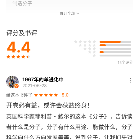
制造分子
展开全部
第二章 生命的征象：生物分子
评分及书评
生命活力
4.4
细胞里的大腕
基因进化
15个评分
RNA的世界
1967年的羊进化中
2021-06-28
合成生命
给这本书评了
5.0
开卷必有益，或许会获益终身！
第三章 承载压力：由分子而来的材料
英国科学家菲利普・鲍尔的这本《分子》，告诉读
身体的缆绳
者什么是分子，分子有什么用途、能做什么，分子
科学向什么方向发展等等。说到分子，让我们先对
网之梦