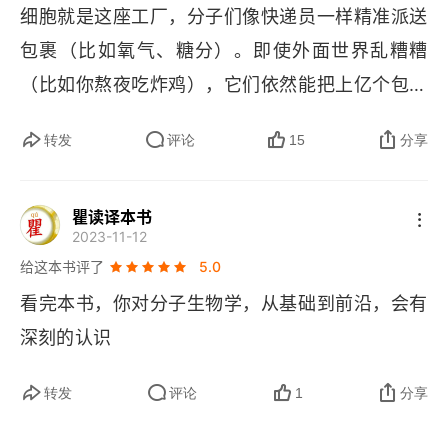
细胞就是这座工厂，分子们像快递员一样精准派送
气味，但接着火焰变成蓝灰色，气味也不一样，是
绿叶的能量
包裹（比如氧气、糖分）。即使外面世界乱糟糟
金属的、无机的（事实上，是反有机的）气味
轰然结尾
（比如你熬夜吃炸鸡），它们依然能把上亿个包裹
 —— 一个化学家没有嗅觉就麻烦了。至此，不太
准时送到，还顺手把垃圾清走，硬是给你撑起一个
可能弄错了：过滤它，酸化它，用启普发生器产生
第五章 运动的精灵：分子马达
转发
评论
15
分享
活蹦乱跳的身体。2. 蜘蛛丝暗藏分子工程密码，叶
硫化氢通过溶液。我们得到黄色的硫化砷沉淀。一
细胞自由泳
绿体演绎光能转化玄机，生物亿万年进化的分子智
句话，这里面有很毒的砷，故事中米特拉达梯和包
瞿读译本书
慧，正为人类科技革命打开新维度。 3. 从 
DNA 
计
肌肉的力量
法利夫人服食的那个砷。—— 普里莫・莱维，《元
2023-11-12
算到分子开关，生命早已写下信息时代的原始代
素周期表》（1975）。虽然是科学论著，这本书写
给这本书评了
5.0
分子镊子
码，当科学家用电脑思维破解生命密码时，才发现
的却很有趣味，没有晦涩难懂的感觉，关于化学合
看完本书，你对分子生物学，从基础到前沿，会有
设计马达
最牛的程序员原来是进化本身。大脑记忆本质是神
成，作者这样比喻，普里莫・莱维这样写道：认真
深刻的认识
经元分子重新排列组合，和电脑硬盘存电影原理一
说来，其实我们是很糟糕的装配工。我们就像笨拙
天然纳米技术
样。
转发
评论
1
分享
的大象，别人给了一个封闭的盒子，里面装着一只
第六章 传递信息：分子通信
手表的所有零件。我们很健壮，很有耐心，于是就