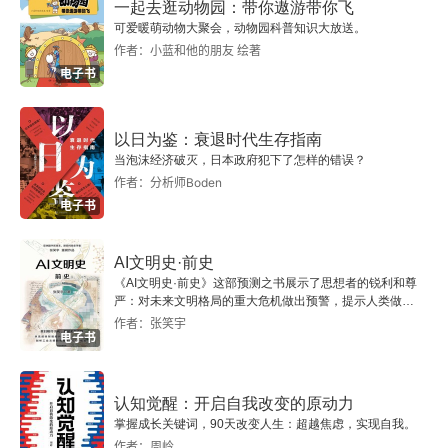
分子逻辑
一起去逛动物园：带你遨游带你飞
可爱暖萌动物大聚会，动物园科普知识大放送。
DNA计算
作者：小蓝和他的朋友 绘著
电子书
以日为鉴：衰退时代生存指南
当泡沫经济破灭，日本政府犯下了怎样的错误？
作者：分析师Boden
电子书
AI文明史·前史
《AI文明史·前史》这部预测之书展示了思想者的锐利和尊
严：对未来文明格局的重大危机做出预警，提示人类做出
智慧的选择。
作者：张笑宇
电子书
认知觉醒：开启自我改变的原动力
掌握成长关键词，90天改变人生：超越焦虑，实现自我。
作者：周岭