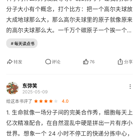
分子大小有个概念，打个比方：把一个高尔夫球放
材料的基因
大成地球那么大，那么高尔夫球里的原子就像原来
细胞的骨架
的高尔夫球那么大。一千万个碳原子一个挨一个地
连起来，能连成一毫米长。关于科学，历来有不同
碳纳米管
# 每天读点书
的态度和认知，对于分子研究也是如此，亚历山
第四章 燃烧：分子与能量
大・芬德莱在 1916 年说：“有的人仅凭一己之力扩
转发
评论
76
分享
大了产业范围，提高了大众的劳动效率，而对科学
火的研究
蒙昧无知的社会大众却疑虑重重，横眉冷对。” 学
东弥笑
燃烧的糖
2025-05-09
习，让自己不再愚昧无知，更不要横眉冷对。这本
给这本书评了
4.0
消化系统
书，很大程度上只着重于生命的分子，即生物化
1. 生命就像一场分子间的完美合作秀，细胞每天上
学。若要明白学习通识的重要性，看看书中的一段
齿轮嵌齿轮
亿次精准配合，在自然混乱中硬是拼出一片有序小
话：我称了一克的糖放到白金坩埚（大宝贝）里，
世界。想象一个 24 小时不停工的快递分拣中心，
结合氧气
在火上加热。先是一阵来自焦糖的家庭气味和孩子