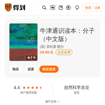
登录
注册
牛津通识读本：分子
（中文版）
[英] 菲利普·鲍尔
29.99 元
电子书
购买
试读
购买会员
4.4
自然科学总论
用户推荐指数
类型
展开全部
8.0
可以朗读