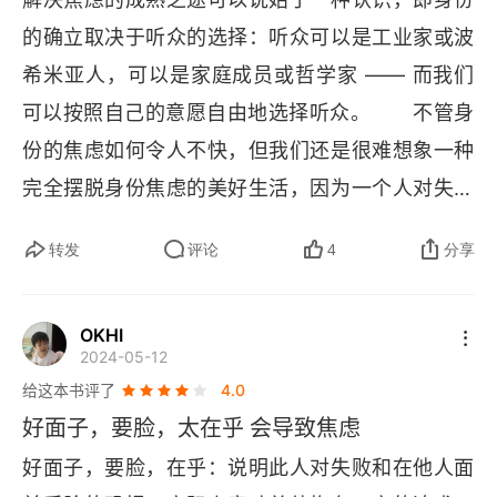
的，是更为深邃的 "身份"—— 社会身份分层的焦虑 
的确立取决于听众的选择：听众可以是工业家或波
—— 作为社会人应当如何建立价值观、容身立足的
希米亚人，可以是家庭成员或哲学家 —— 而我们
问题。最后作者给出定义：的 "焦虑是我们承认在
可以按照自己的意愿自由地选择听众。       不管身
成功生活和不成功生活之间存在着公共差异的时
份的焦虑如何令人不快，但我们还是很难想象一种
候，必须付出的代价"。然后鼓励我们迈出 "身份不
完全摆脱身份焦虑的美好生活，因为一个人对失败
焦虑"、"身份可选择" 的第一步，尝试改变或者挑
和在他人面前丢脸的恐惧，实际上意味着他抱有一
战社会理想化锚定，以个体小行星反射集体这颗恒
转发
评论
4
分享
定的追求，期待某些结果的出现，以及对自己以外
星之光，从而建立一个更美好的社会。我想到的问
的其他人心怀尊敬。身份的焦虑是我们承认在成功
1⃣
题有：
️如果嵌入进化理论，该如何理解 "身份的
OKHI
生活和不成功生活之间存在公共差异的时候，必须
焦虑" 呢？它是写进基因系列的过去？还是进化着
2024-05-12
付出的代价。       虽然我们对身份的需求是毋庸置
2⃣
的当下？未来又将如何？
️中国的哲学家们会如何
给这本书评了
4.0
疑的，但我们在满足对身份的需求时面临着诸多选
探讨、阐释 "身份的焦虑" 这个问题呢？相信我们五
好面子，要脸，太在乎 会导致焦虑
择，我们有自由认识到我们对蒙羞的忧虑完全取决
千年的脉络里，故事必然精彩。治愈焦虑的方式，
好面子，要脸，在乎：说明此人对失败和在他人面
于一定的社会群体，我们充分理解和尊重这个社会