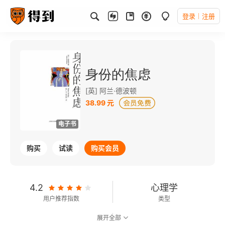
登录
注册
身份的焦虑
[英] 阿兰·德波顿
38.99 元
电子书
购买
试读
购买会员
4.2
心理学
用户推荐指数
类型
展开全部
8.2
可以朗读