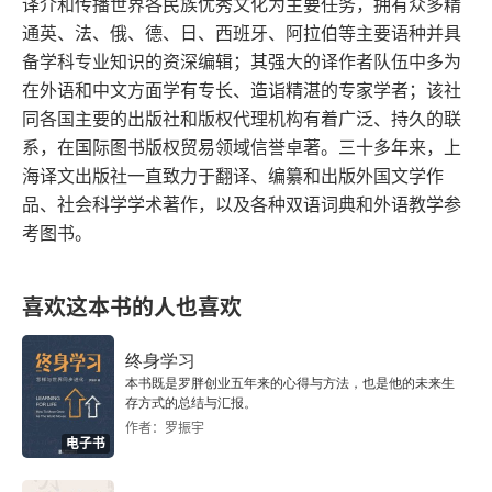
译介和传播世界各民族优秀文化为主要任务，拥有众多精
的判断标准，使我们重新思考何种行为才能归入这
通英、法、俄、德、日、西班牙、阿拉伯等主要语种并具
些重要的标题。        每一个时代都会有一些人无法
备学科专业知识的资深编辑；其强大的译作者队伍中多为
在外语和中文方面学有专长、造诣精湛的专家学者；该社
或不愿温顺地服从关于上层身份的主流观念，但他
同各国主要的出版社和版权代理机构有着广泛、持久的联
们有资格拥有更好的称呼，而不是残酷地被人称为
系，在国际图书版权贸易领域信誉卓著。三十多年来，上
失败者或小角色，而这五个领域的革新者们通过上
海译文出版社一直致力于翻译、编纂和出版外国文学作
品、社会科学学术著作，以及各种双语词典和外语教学参
述的方式，赋予这些人以合理性。他们提供了好多
考图书。
富有说服力和抚慰能力的事例来提醒我们，世界上
并不是只有一种方式 —— 并不是只有法官或药剂
喜欢这本书的人也喜欢
师的方式 —— 才能证明生活的成功。
终身学习
本书既是罗胖创业五年来的心得与方法，也是他的未来生
存方式的总结与汇报。
作者：罗振宇
电子书