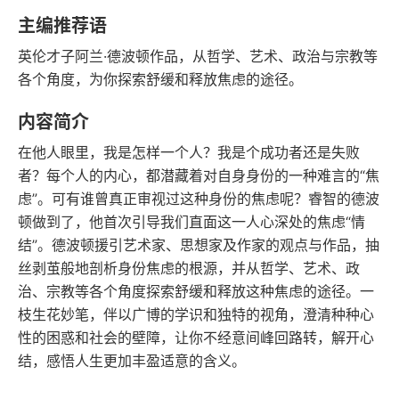
豆瓣评分
语音朗读
主编推荐语
122千字
2009-04-01
英伦才子阿兰·德波顿作品，从哲学、艺术、政治与宗教等
字数
发行日期
各个角度，为你探索舒缓和释放焦虑的途径。
内容简介
在他人眼里，我是怎样一个人？我是个成功者还是失败
者？每个人的内心，都潜藏着对自身身份的一种难言的“焦
虑”。可有谁曾真正审视过这种身份的焦虑呢？睿智的德波
顿做到了，他首次引导我们直面这一人心深处的焦虑“情
结”。德波顿援引艺术家、思想家及作家的观点与作品，抽
丝剥茧般地剖析身份焦虑的根源，并从哲学、艺术、政
治、宗教等各个角度探索舒缓和释放这种焦虑的途径。一
枝生花妙笔，伴以广博的学识和独特的视角，澄清种种心
性的困惑和社会的壁障，让你不经意间峰回路转，解开心
结，感悟人生更加丰盈适意的含义。