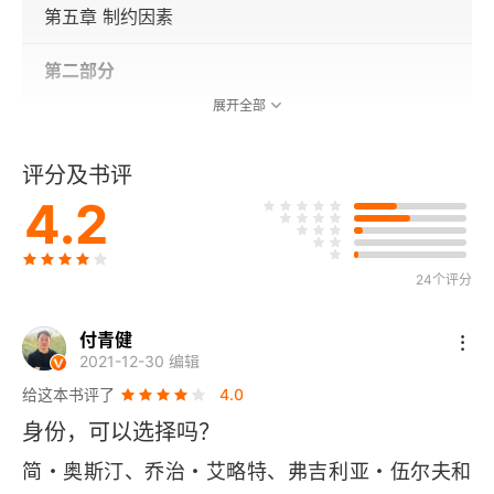
第五章 制约因素
第二部分
展开全部
第一章 哲学
评分及书评
第二章 艺术
4.2
第三章 政治
第四章 基督教
24个评分
第五章 波希米亚
付青健
2021-12-30 编辑
给这本书评了
4.0
身份，可以选择吗？
简・奥斯汀、乔治・艾略特、弗吉利亚・伍尔夫和