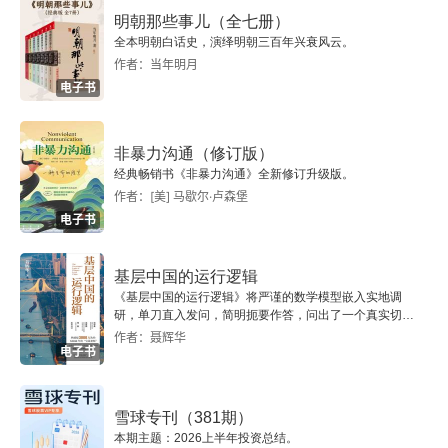
明朝那些事儿（全七册）
全本明朝白话史，演绎明朝三百年兴衰风云。
作者：当年明月
电子书
非暴力沟通（修订版）
经典畅销书《非暴力沟通》全新修订升级版。
作者：[美] 马歇尔·卢森堡
电子书
基层中国的运行逻辑
《基层中国的运行逻辑》将严谨的数学模型嵌入实地调
研，单刀直入发问，简明扼要作答，问出了一个真实切近
的基层中国。
作者：聂辉华
电子书
雪球专刊（381期）
本期主题：2026上半年投资总结。