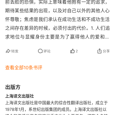
我的第一选择是不停好奇不停探索。朋友，你们
前丢脸的恐惧，实际上意味着他抱有一定的追求，
群体的判断方法。      身份的焦虑只有在一种情况
呢？
期待某些结果的出现，以及对自己以外的其他人心
下才是成问题的，那就是我们遵循这些导致焦虑的
怀尊敬；焦虑是我们承认在成功生活和不成功生活
价值观念，仅仅是因为我们异常胆小怕事、循规蹈
之间存在差异的时候，必须付出的代价。1. 人们追
矩，或仅仅是因为我们的思维已经被完全麻痹，以
求地位与显耀身份主要是为了赢得他人的爱和尊
至于我们认为这些价值观念是天经地义的，或来自
重，但过度追求可能导致焦虑。2. 社会比较影响人
神授，或因为我们周围的人对此心醉神迷，或因为
转发
评论
2
分享
们的幸福感，人们往往通过与他人比较来评价自己
我们的想象力变得过于局限，而想不到还有其他的
的幸福程度。3. 人类合作与互助的能力是物种成功
查看全部10条书评
选择。       哲学、艺术、政治、基督教和波希米亚
的关键，而个人主义和过度控制欲则不利于健康。
的目的并非废除身份等级，他们只是尝试创立一些
4. 思考死亡有助于减少世俗追求，增加精神追求，
新的身份等级，而这些等级建立在那些为大众所忽
出版方
认识到身份和成就的短暂性。5. 遗迹提醒我们与永
略或批判的价值标准的基础之上。这五个不同领域
上海译文出版社
恒相比，焦虑和成就微不足道，从而带来内心的宁
上海译文出版社是中国最大的综合性翻译出版社，成立于
的革新者们一方面都坚持严格区分成功与失败、好
静。
1978年1月，系世纪出版集团的成员。上海译文出版社以
与坏、可耻与高尚，另一方面又试图重新塑造我们