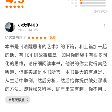
6 如果没有什么可说的，就什么都别说
24个评分
废话倾向
7 作为经理你如何什么都不做就可以使数值看上去更
小伙伴403
2022-04-25
好
给这本书评了
5.0
威尔·罗杰斯效应
本书是《清醒思考的艺术》的下篇，和上篇加一起
的话，有 104 则故事篇章，如果你脑袋里有很多固
8 如果你有敌人，那就给他提供大量信息
化的思维，请仔细阅读本书，他说的你会觉得离经
信息偏倚
叛道，但事实却是本书所言。本书最大的有点是，
9 为什么在满月时会看到人脸
从生活中举例，然后分析，然后给你提供破处谬误
的方法。即轻松又科学，即严肃又有趣，你不用记
聚集性幻觉
住复杂深奥的定义，用起来这些建议就会发现有多
# 每天读点书
10 我们为什么要爱经历痛苦才得到的事物
实用。本书最大的特点也是他的优点和缺点就是他