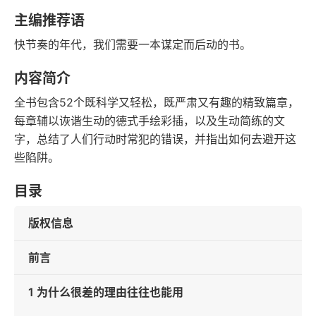
豆瓣评分
语音朗读
主编推荐语
72千字
2016-08-01
快节奏的年代，我们需要一本谋定而后动的书。
字数
发行日期
内容简介
全书包含52个既科学又轻松，既严肃又有趣的精致篇章，
每章辅以诙谐生动的德式手绘彩插，以及生动简练的文
字，总结了人们行动时常犯的错误，并指出如何去避开这
些陷阱。
目录
版权信息
前言
1 为什么很差的理由往往也能用