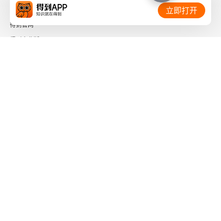
相关链接：
立即打开
妒忌
得到官网
得到企业版
39 为什么你宁愿读小说也不想看统计数据
时间的朋友
心智理论效应
了解更多：
40 为什么危机很少会是机会
“没有杀死我”谬误
41 为什么你偶尔应关注焦点之外的内容
下载「得到App」
关注微信公众号
注意力错觉
社会信用代码 91110108662186561M
42 为什么大话也有说服力
出版物经营许可证 新出发京零字第海200073号
广播电视节目制作经营许可证 （京）字第01204号
策略性虚报
增值电信业务经营许可证 京ICP证090644号