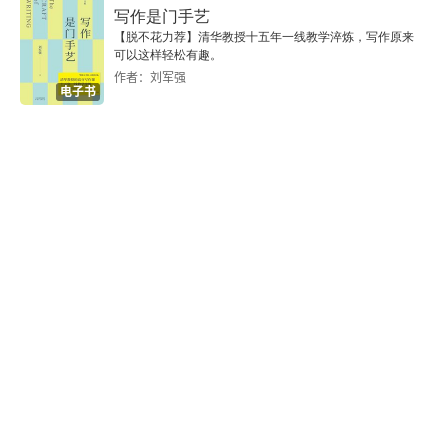
写作是门手艺
29 为什么你总是有道理的
【脱不花力荐】清华教授十五年一线教学淬炼，写作原来
可以这样轻松有趣。
篡改历史现象
作者：刘军强
电子书
30 为什么你要和你的团队保持一致
群体内外偏见
31 为什么我们不喜欢天马行空
模糊不容性
32 为什么我们会认为现状最好
默认效应
33 你为什么会喜欢“最后的机会”