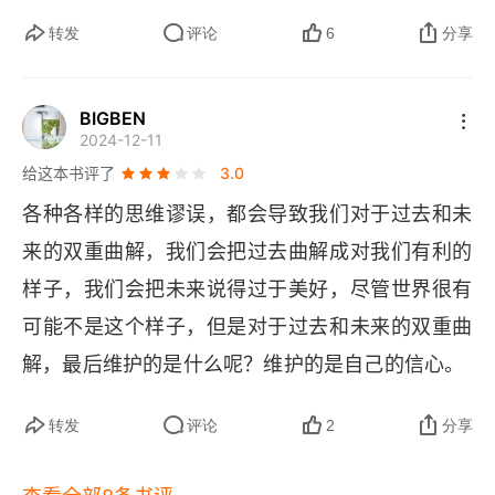
15 为什么志愿工作只对明星适用
不自觉地形成专业思维偏见。我们总是试图用自己
转发
评论
6
分享
志愿者的愚蠢
最擅长领域的思维模式，去解决其他领域的问题，
最终变得盲目迷信自己。因此要求我们在平时多注
16 为什么人是情感的傀儡
BIGBEN
2024-12-11
意了解其他领域的思维方式，在做决策时打破思维
情绪激发学
给这本书评了
3.0
惯性，集思广益，多角度全面把握问题。第三，我
各种各样的思维谬误，都会导致我们对于过去和未
们会不自觉高估自己与他人的一致性，换句话说，
17 你为什么要和自己唱反调
来的双重曲解，我们会把过去曲解成对我们有利的
我们喜欢推己及人，认为其他人的想法和感受是跟
内省错觉
样子，我们会把未来说得过于美好，尽管世界很有
自己一样的。这要求我们在行动开始之前，要充分
可能不是这个样子，但是对于过去和未来的双重曲
18 为什么你要断了自己的后路
意识到，并且尊重人与人之间感受的差异，让我们
解，最后维护的是什么呢？维护的是自己的信心。
的行动阻力更小。第四，我们在一件事上投入精力
缺乏关门的能力
的程度，会干扰对它价值的判断。如果此前投入了
转发
评论
2
分享
19 为什么我们要用好的换取新的
很多精力，我们会将其价值人为拔高。因此，当我
们进行决策和选择时，一定要回归理性，认真分辨
对新事物的狂热