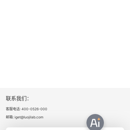
害怕后悔
34 为什么显眼的不等于重要的
凸显效应
35 为什么实践高于研究
知识的另一面
36 为什么钱不是赤裸裸的
赌场赢利效应
联系我们：
37 为什么新年时下的决心很难实现
客服电话: 400-0526-000
拖延症
邮箱: iget@luojilab.com
38 为什么你需要自己的王国