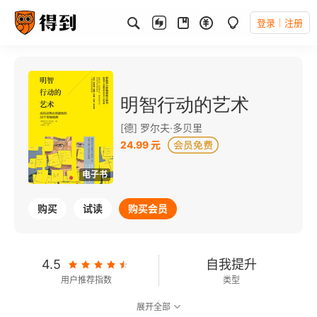
登录
注册
明智行动的艺术
[德] 罗尔夫·多贝里
24.99 元
电子书
购买
试读
购买会员
4.5
自我提升
用户推荐指数
类型
展开全部
7.5
可以朗读