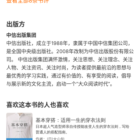
查看全部8条书评
一件事对我们需求层面的真正意义，并且还要提醒
20 为什么煽动宣传会有效果
自己：该放弃时就放弃，不要为了顾忌此前的努
出版方
睡眠者效应
力，不忍割舍，继续错误的行动。
中信出版集团
中信出版社，成立于1988年，隶属于中国中信集团公司，
21 为什么你对于哪个是最好的选择很盲目
是全国中央级出版社。2008年改制为中信出版股份有限公
选择盲目症
司。 中信出版集团满怀激情，关注思想、关注理念、关注
人物、关注资讯、关注时尚，为读者提供最前沿的思想与
22 为什么我们会说后起之秀的坏话
最优秀的学习实践，通过有价值的、有享受的阅读，倡导
与展示新的文化主流，启动一个“大众阅读时代”。
竞争偏见
喜欢这本书的人也喜欢
23 为什么第一印象具有欺骗性
最初效应和近因效应
基本穿搭：适用一生的穿衣法则
日本超人气造型师亲自传授能改变人生的穿衣法则，写给
普通人的搭配指南。
24 为什么我们感受不到未知的事物
作者：[日]大山旬