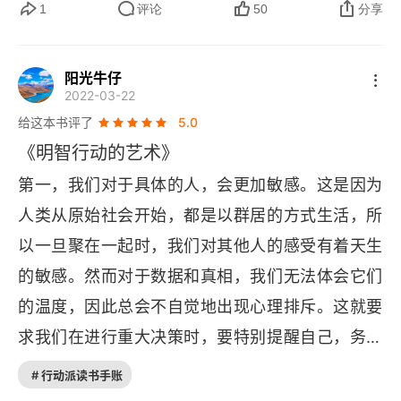
的配图，配图揭示了内容，很有隐喻，在理解文字
1
评论
50
分享
劳力辩证现象
的基础上，加深了印象。但，排版感觉是先文字再
11 为什么小型公司有自己的特殊情况
图片，但实际上是先 图片再文字的，不知道纸质书
阳光牛仔
2022-03-22
是不是也这样。总体来说，很不错，五星推荐。
小数定律
给这本书评了
5.0
12 请谨慎对待你的期望
《明智行动的艺术》
第一，我们对于具体的人，会更加敏感。这是因为
期望的正负效应
人类从原始社会开始，都是以群居的方式生活，所
13 不要相信你最先凭感觉想到的内容
以一旦聚在一起时，我们对其他人的感受有着天生
的敏感。然而对于数据和真相，我们无法体会它们
简单逻辑
的温度，因此总会不自觉地出现心理排斥。这就要
14 如何揭穿江湖骗子
求我们在进行重大决策时，要特别提醒自己，务必
福勒效应
探究和重视数据背后的真相，不要盲目陷于感性陷
# 行动派读书手账
阱。第二，在长期的社会生活中，我们每个人都会