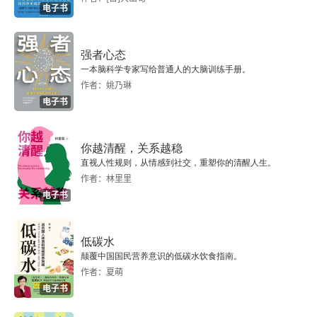
电子书
放血效应
强者心态
25 为什么自己做的菜吃起来更香
一本脑科学专家写给普通人的大脑训练手册。
作者：姚乃琳
非我发明症候群
电子书
26 你如何利用不可想象的事情
你越清醒，关系越稳
黑天鹅效应
直视人性规则，从情感到社交，重塑你的清醒人生。
作者：林里里
27 为什么我们的知识不能延伸
电子书
依赖域现象
低碳水
颠覆中国国民营养意识的低碳水饮食指南。
28 为什么你会认为其他人和你想的一样
作者：夏萌
电子书
虚假同感偏差