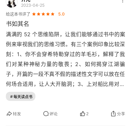
一件事对我们需求层面的真正意义，并且还要提醒
2023-04-25
自己：该放弃时就放弃，不要为了顾忌此前的努
给这本书评了
5.0
力，不忍割舍，继续错误的行动。
书如其名
满满的 52 个思维陷阱，让我们能够通过书中的案
例来审视我们的思维习惯。有三个案例印象比较深
刻：1、你不会穿希特勒穿过的羊毛衫，解释了我
们对某种神秘力量的敬畏；2、如何揭穿江湖骗
子，开篇的一段不真不假的描述性文字可以放在任
何场合适用，让人大开脑洞；3、上对船比用对浆
更有效，说明了选择的至关重要性。很薄的一本
# 每天读点书
书，都是一个个思维陷阱，可以作为枕边书常常翻
翻。
转发
评论
2
分享