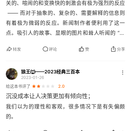
关的、喧闹的和变换快的刺激会有极为强烈的反应
 —— 而对于抽象的、复杂的、需要解释的信息则
有着极为微弱的反应。新闻制作者便利用了这一
点。吸引人的故事、显眼的图片和耸人听闻的 “事
实” 会牢牢吸引着我们的注意力，结果就是所有构
转发
评论
赞
分享
思缜密的、复杂的、抽象的和不易看透的内容都会
自动地被隐去，尽管这些内容与我们的生活、与我
狼王🐺——2023经典三百本
们对世界的理解更加相关。所以说，为新闻消费的
2023-01-26
结果就是凭借一张错误的危机入场券在大脑中闲
给这本书评了
2.0
逛。花钱去看新闻的人会把大多数话题的重要性完
沉没成本让人决策更加有倾向性；
全估计错误，他们在报纸上读到的那些危机不是真
我们以为的理性和客观，很多情况下是有失偏颇
正的危机。第二，新闻的意义是不大的。人们可以
的。
在过去的 1 年内看完大约一万则短新闻 —— 每天