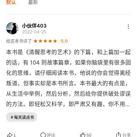
默认
最新
小伙伴403
2022-04-25
给这本书评了
5.0
本书是《清醒思考的艺术》的下篇，和上篇加一起
的话，有 104 则故事篇章，如果你脑袋里有很多固
化的思维，请仔细阅读本书，他说的你会觉得离经
叛道，但事实却是本书所言。本书最大的有点是，
从生活中举例，然后分析，然后给你提供破处谬误
的方法。即轻松又科学，即严肃又有趣，你不用记
住复杂深奥的定义，用起来这些建议就会发现有多
# 每天读点书
实用。本书最大的特点也是他的优点和缺点就是他
的配图，配图揭示了内容，很有隐喻，在理解文字
1
评论
50
分享