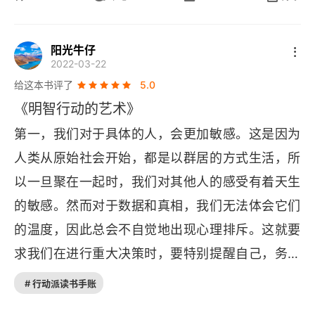
的基础上，加深了印象。但，排版感觉是先文字再
图片，但实际上是先 图片再文字的，不知道纸质书
阳光牛仔
2022-03-22
是不是也这样。总体来说，很不错，五星推荐。
给这本书评了
5.0
《明智行动的艺术》
第一，我们对于具体的人，会更加敏感。这是因为
人类从原始社会开始，都是以群居的方式生活，所
以一旦聚在一起时，我们对其他人的感受有着天生
的敏感。然而对于数据和真相，我们无法体会它们
的温度，因此总会不自觉地出现心理排斥。这就要
求我们在进行重大决策时，要特别提醒自己，务必
探究和重视数据背后的真相，不要盲目陷于感性陷
# 行动派读书手账
阱。第二，在长期的社会生活中，我们每个人都会