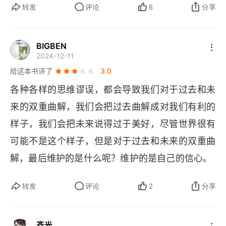
不自觉地形成专业思维偏见。我们总是试图用自己
转发
评论
6
分享
最擅长领域的思维模式，去解决其他领域的问题，
最终变得盲目迷信自己。因此要求我们在平时多注
BIGBEN
2024-12-11
意了解其他领域的思维方式，在做决策时打破思维
给这本书评了
3.0
惯性，集思广益，多角度全面把握问题。第三，我
各种各样的思维谬误，都会导致我们对于过去和未
们会不自觉高估自己与他人的一致性，换句话说，
来的双重曲解，我们会把过去曲解成对我们有利的
我们喜欢推己及人，认为其他人的想法和感受是跟
样子，我们会把未来说得过于美好，尽管世界很有
自己一样的。这要求我们在行动开始之前，要充分
可能不是这个样子，但是对于过去和未来的双重曲
意识到，并且尊重人与人之间感受的差异，让我们
解，最后维护的是什么呢？维护的是自己的信心。
的行动阻力更小。第四，我们在一件事上投入精力
的程度，会干扰对它价值的判断。如果此前投入了
转发
评论
2
分享
很多精力，我们会将其价值人为拔高。因此，当我
们进行决策和选择时，一定要回归理性，认真分辨
齐光