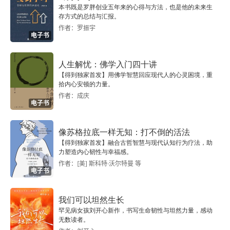
07 学习爱：依恋关系与身份认同
本书既是罗胖创业五年来的心得与方法，也是他的未来生
存方式的总结与汇报。
关于爱的理论
作者：罗振宇
电子书
超越母爱的爱
人生解忧：佛学入门四十讲
生命像天气一样无法准确预知
【得到独家首发】用佛学智慧回应现代人的心灵困境，重
拾内心安顿的力量。
作者：成庆
拥有过去很重要
电子书
08 道德的起源：共情与规则
像苏格拉底一样无知：打不倒的活法
【得到独家首发】融合古哲智慧与现代认知行为疗法，助
模仿与共情
力塑造内心韧性与幸福感。
作者：[美] 斯科特·沃尔特曼 等
电子书
超越共情的道德
道德观缺失的精神变态者
我们可以坦然生长
罕见病女孩刘开心新作，书写生命韧性与坦然力量，感动
无数读者。
失控电车困境