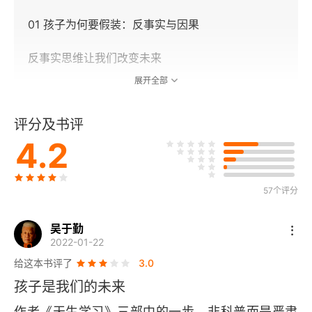
01 孩子为何要假装：反事实与因果
反事实思维让我们改变未来
展开全部
孩子既能计划未来，也能推断过去
评分及书评
奇妙的假装游戏
4.2
反事实思维与因果知识相伴而生
孩子就是因果关系大师
57个评分
大脑中的示意图与设计图
吴于勤
2022-01-22
孩子与计算机，谁更聪明
给这本书评了
3.0
孩子是我们的未来
探测机关的实验
作者《天生学习》三部中的一步，非科普而是严肃