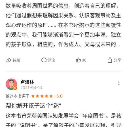
03 探寻真理的三大工具：统计、实验与模仿
数量吸收着周围世界的信息，创造着自己的理解，
孩子惊人的学习能力
他们通过假想来理解因果关系、认识客观事物及主
观心理运作的原理…… 在本书所揭示的这些颠覆性
8个月大的统计学家
的观点中，我们能够渐渐看到一个更加丰满、独立
3个月大的实验专家
的孩子形象，相应的，作为成人、父母或未来的父
母，我们都应当转变自己根深蒂固的陈旧看法，真
孩子天生会模仿
转发
评论
38
分享
正地尊重孩子，包括他们学习的步调、节奏与风
孩子如何理解心理活动
格，为他们提供适宜的反馈和刺激，这才是对他们
卢海林
的爱。
第二部分 孩子如何感知外在与自我
2021-04-14
给这本书评了
04 做小婴儿是什么感觉：意识与注意
5.0
帮你解开孩子这个“迷”
由外界产生的注意
这本书曾荣获美国认知发展学会 “年度图书”。是孩
由内部产生的注意
子的 “说明书”，是了解孩子的心智发展过程、引导