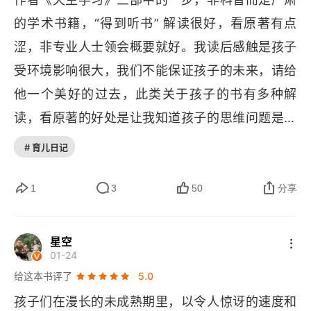
02 虚构的内容怎样阐明真理：想象与现实
的学术书籍，“得到听书” 解读很好，看原著有点
涩，非专业人士领会概要就好。我读后感触是孩子
童年里无处不在的假想同伴
受环境影响很大，我们不能保证孩子的未来，请给
创设心理世界的示意图
他一个美好的过去，此类关于孩子的书有多种解
从假想同伴到平行世界
读，看原著的好处是让我知道孩子的思维问题是个
哲学问题，不必看太多道理，爱就好了，对于所以
自闭症孩子无法想象他人
# 育儿日记
人类而言，孩子和家庭是人生意义，真理和爱的最
孩子假想的同伴与成人虚构的角色
大来源。
1
3
50
分享
想象与现实因何不同
星空
灵魂的工程师
01-24
给这本书评了
5.0
玩耍的功效
孩子们在漫长的未成熟期里，以令人惊讶的速度和