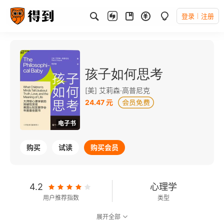
登录
注册
孩子如何思考
[美] 艾莉森·高普尼克
24.47 元
电子书
购买
试读
购买会员
4.2
心理学
用户推荐指数
类型
展开全部
7.6
可以朗读