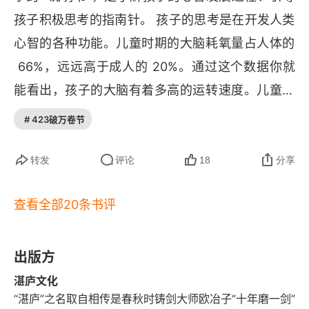
孩子积极思考的指南针。 孩子的思考是在开发人类
孩子的注意不同于成人
心智的各种功能。儿童时期的大脑耗氧量占人体的
小婴儿的意识是什么样的
 66%，远远高于成人的 20%。通过这个数据你就
能看出，孩子的大脑有着多高的运转速度。儿童时
旅行与冥想
期是思维发展的关键时期。 跟很多人想得不一样。
# 423破万卷节
灯笼般照亮四周的意识
他们并不是不理性、没逻辑、以自我为中心。他们
05 我是谁：记忆与自我
其实很早就能理解大人的行为，有很好的同理心。
转发
评论
18
分享
儿童的思维相当活跃，有科学家般的思维方式。孩
会“骗人”的记忆
查看全部20条书评
子们把大人问到哑口无言，并不是在搞恶作剧。他
孩子的记忆不是一片空白
们只是想知道世界的因果联系。他们不停地玩耍、
游戏，是在运用概率思维和实验方法，验证他们的
出版方
易受暗示的孩子
猜测，更好地认识世界。这个阶段的创造力，是一
湛庐文化
此时的我与过去和未来的我
“湛庐”之名取自相传是春秋时铸剑大师欧冶子“十年磨一剑”
生之中的巅峰时期。 孩童时期开发出好的心智，长