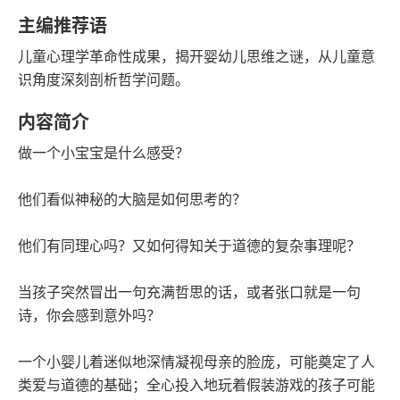
豆瓣评分
语音朗读
主编推荐语
154千字
No.77
儿童心理学革命性成果，揭开婴幼儿思维之谜，从儿童意
字数
年度书单
识角度深刻剖析哲学问题。
2019-09-01
内容简介
发行日期
做一个小宝宝是什么感受？
他们看似神秘的大脑是如何思考的？
他们有同理心吗？又如何得知关于道德的复杂事理呢？
当孩子突然冒出一句充满哲思的话，或者张口就是一句
诗，你会感到意外吗？
一个小婴儿着迷似地深情凝视母亲的脸庞，可能奠定了人
类爱与道德的基础；全心投入地玩着假装游戏的孩子可能