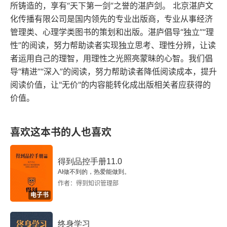
所铸造的，享有“天下第一剑”之誉的湛庐剑。 北京湛庐文
生活在当下的孩子
大后就能更加高效地工作。孩子与成人是人类发展
化传播有限公司是国内领先的专业出版商，专业从事经济
的两个阶段。大人注重做得更好，孩子想要学到更
管理类、心理学类图书的策划和出版。湛庐倡导“独立”“理
如何进入婴儿般的“无我”状态
性”的阅读，努力帮助读者实现独立思考、理性分辨，让读
多。所以，所谓的注意力不集中，恰恰是孩子的正
者运用自己的理智，用理性之光照亮蒙昧的心智。我们倡
意识为何发生变化
常状态。 孩子到底整天在想什么？看了这本书，你
导“精进”“深入”的阅读，努力帮助读者降低阅读成本，提升
就有答案了。
进一步探究意识体验
阅读价值，让"无价"的内容能转化成出版相关者应获得的
价值。
第三部分 童年奠定人类爱与道德的基础
喜欢这本书的人也喜欢
06 童年经验如何塑造此后的人生：先天与后天
罗马尼亚的孤儿
得到品控手册11.0
AI做不到的，热爱能做到。
先天遗传与后天教养间的矛盾
作者：得到知识管理部
电子书
孩子如何“培养”自己的父母
终身学习