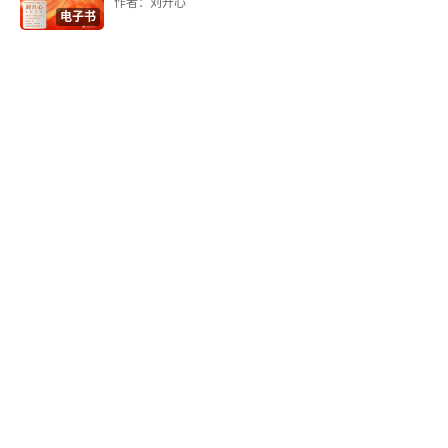
作者：刘开心
电子书
扩大道德关怀的范围
孩子与规则
谁来制定规则
哈克贝利·费恩的智慧
尾声
孩子与人生意义
敬畏感
神秘感
爱