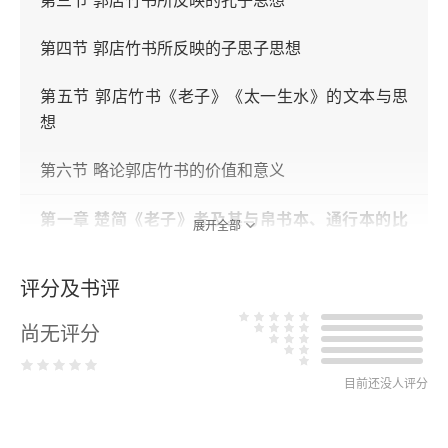
第三节 郭店竹书所反映的孔子思想
第四节 郭店竹书所反映的子思子思想
第五节 郭店竹书《老子》《太一生水》的文本与思
想
第六节 略论郭店竹书的价值和意义
第一章 楚简《老子》考及其与帛书本、通行本的比
展开全部
较
评分及书评
第一节 由竹简形制看楚简《老子》
尚无评分
第二节 楚简《老子》的抄写时间及分组原因
目前还没人评分
第三节 由传世文献考论楚简《老子》其书及其作者
第四节 简、帛、通行本《老子》的文本关系