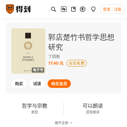
登录
注册
郭店楚竹书哲学思想
研究
丁四新
77.40 元
电子书
购买
试读
购买会员
哲学与宗教
可以朗读
类型
语音朗读
展开全部
365千字
2024-01-01