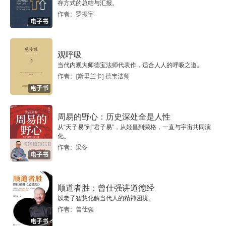
第二节 楚简《五行》的“德之行”思想
存方式的总结与汇报。
作者：罗振宇
电子书
第三节 楚简《五行》的工夫论
第四节 由简帛《五行》经说到帛书《德圣》论“《五
观呼吸
行》学派”思想的发展
当代内观大师德宝法师代表作，适合人人的呼吸之道。
作者：[斯里兰卡] 德宝法师
第五节 简帛《五行》的著作时代与学派归属
电子书
第四章 《性自命出》的心性论与学派归属
周易的野心：历史深处全是人性
从“天子易”到“君子易”，从姬昌到荣格，一直与宇宙共同演
第一节 思想纲要
化。
作者：梁冬
电子书
第二节 以“性”“情”为中心的论述
第三节 以“心”“道”“教”为中心的论述
顺道者胜：曾仕强讲道德经
以老子智慧化解当代人的精神困境。
第四节 《性自命出》与子游、曾子、子思子的关系
作者：曾仕强
电子书