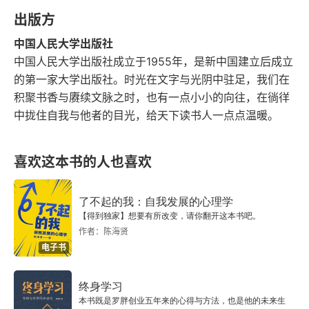
出版方
第五节 楚简本与帛书本、通行本的文义和思想差异
中国人民大学出版社
第二章 《太一生水》考论
中国人民大学出版社成立于1955年，是新中国建立后成立
的第一家大学出版社。时光在文字与光阴中驻足，我们在
第一节 著作时代及其宇宙生成论思想
积聚书香与赓续文脉之时，也有一点小小的向往，在徜徉
中拢住自我与他者的目光，给天下读书人一点点温暖。
第二节 重要概念与命题考察
第三节 学派性质衡定及其作者推测
喜欢这本书的人也喜欢
第四节 《太一生水》在中国古代宇宙生成论上的意
了不起的我：自我发展的心理学
义
【得到独家】想要有所改变，请你翻开这本书吧。
作者：陈海贤
第三章 简帛《五行》经说研究
电子书
第一节 简帛《五行》文本比较
终身学习
本书既是罗胖创业五年来的心得与方法，也是他的未来生