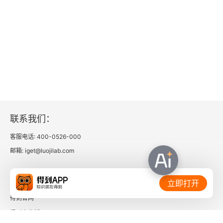
第三节 竹书的天人之辩
第四节 从庄子学派及荀子的相关论述看郭店简天人
之辩的价值
第七章 郭店竹书的人性论与人心论思想
第一节 竹书的人性论
联系我们：
第二节 楚简《老子》的心论及修养论
客服电话: 400-0526-000
邮箱: iget@luojilab.com
第三节 儒家竹书的心论
相关链接：
第四节 儒家竹书的心性修养论
立即打开
得到官网
第八章 郭店竹书的治道与伦理思想
得到企业版