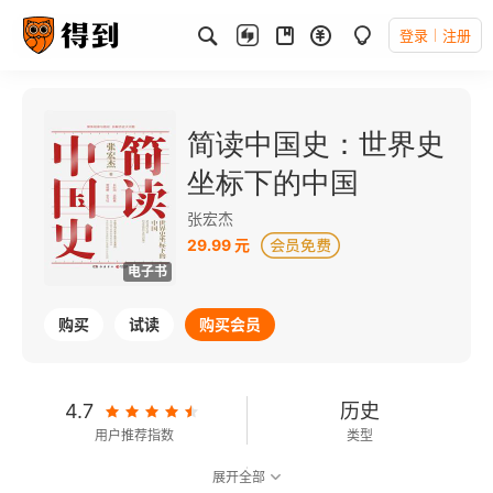
登录
注册
简读中国史：世界史
坐标下的中国
张宏杰
29.99 元
电子书
购买
试读
购买会员
4.7
历史
用户推荐指数
类型
展开全部
8.5
可以朗读