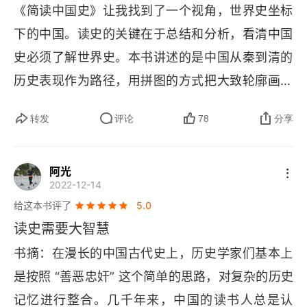
《简读中国史》让我找到了一个视角，世界史坐标
皇则把分封制改成郡县制，就是划分区域省级乡
第二十二章 中原与草原的循环
下的中国。读史的关键在于总结和分析，看清中国
村，轮流管理。分封制和郡县制各有利弊，对于秦
第二十三章 唐太宗是胡人还是汉人
史必须了解世界史。本书讲述的是中国从秦到清的
汉以后的朝代，基本沿用郡县制，这样做的好处就
历史表现作为路径，用拼图的方式把大致轮廓画了
是避免出现可以威胁中央的地方，皇权可以通过郡
第五篇 秦以后王朝的周期性崩溃
出来，或者更形象地说是用鱼骨的方式进行讲述，
县延申到各个地方，加强中央集权；坏处就是地方
第二十四章 关于“封建”与“郡县”的2000年争论
转发
评论
78
分享
全文又纵又横，以纵为骨讲述中国历史，用横联系
很难形成可以抵御外敌入侵的力量，并且由于郡县
世界历史，在世界史背景下观察中国简史，看似信
第二十五章 中国历史上人口的大起大落
长的权力分散，处理事情的效率会低。也是自秦朝
阿光
马由缰，实则自有作者写作意图行走的逻辑。通过
以后，中国历史呈现周期性的崩坏与更替，新朝代
第二十六章 为什么秦之后不停地治乱循环
2022-12-14
大量的事件不断完善知识拼图，丰富鱼骨，以最小
总是会警惕上一个朝代的灭国原因，可是旧的问题
给这本书评了
5.0
第二十七章 沉重的“轻徭薄赋”
的篇幅尽可能将清楚中国历史脉络。
解决，新的问题接踵而至。例如汉朝看见秦朝过度
读史需要大智慧
劳役民众，导致陈胜吴广起义，汉高祖刘邦称帝后
第二十八章 名义税率与实际税率
书摘：在漫长的中国古代史上，历史学家们基本上
马上轻徭薄赋，休养生息；再如唐朝后期的藩镇割
是按照 “善恶忠奸” 这个简单的思路，对复杂的历史
第二十九章 欧洲没有“官逼民反”
据，国家无法管控地方，宋朝吸取教训重文轻武，
记忆进行整合。几千年来，中国的读书人总是认