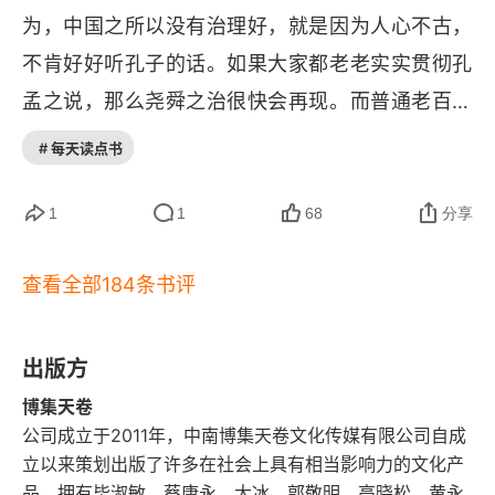
第六篇 欧洲与中国的交错
宋太祖赵匡胤杯酒释兵权，却导致整个宋朝被外敌
为，中国之所以没有治理好，就是因为人心不古，
入侵难以抵抗… 总之，一个朝代的后期总是官员腐
不肯好好听孔子的话。如果大家都老老实实贯彻孔
第三十章 中国历史循环中的突破
败，国家过度汲取民众，导致各地的农民起义爆
孟之说，那么尧舜之治很快会再现。而普通老百姓
第三十一章 中国文明的顶峰和衰落
发，一场席卷全国的起义抗争重新把过往的中央机
听了历代的评书、演义，得出的结论更是简单：一
# 每天读点书
器打碎，接着又重新建立一套新的政权。二、历史
切成功都是因为皇上听了忠臣的话，一切失败都是
第三十二章 没有中世纪，就没有新欧洲
从来不是孤立读中国史，必须了解世界史，因为历
因为皇上听了奸臣的话。所以只要 “亲贤臣、远小
1
1
68
分享
第三十三章 “自治城市”：诞生资本主义的容器
史从来不是孤立的。在我们印象中中国历史以来都
人”，天下自然太平。这种历史总结能力，是中国从
是孤立于世界而存在，但事实上世界历史发展进程
第三十四章 古代中国对商人的防范
查看全部184条书评
秦朝到清朝，一直在 “鬼打墙” 式的治乱循环中绕圈
中许多事件影响过中国。最出名的莫不过鸦片战
子的原因之一。这段话总结得可真好。细细品慢慢
第三十五章 中国历史上的官营传统
争，英国列强前行打开中国的市场，从此中国被动
嚼……
出版方
第三十六章 中国古代城市与欧洲自治城市
卷入全球化。我们读初高中读历史教科书都会看到
博集天卷
鸦片战争是如何侵略我们的民族，但实际的历史背
公司成立于2011年，中南博集天卷文化传媒有限公司自成
第三十七章 统一国家和全球化的开始
立以来策划出版了许多在社会上具有相当影响力的文化产
景是，英国一开始并没有打算用武力的手段打开中
品，拥有毕淑敏、蔡康永、大冰、郭敬明、高晓松、黄永