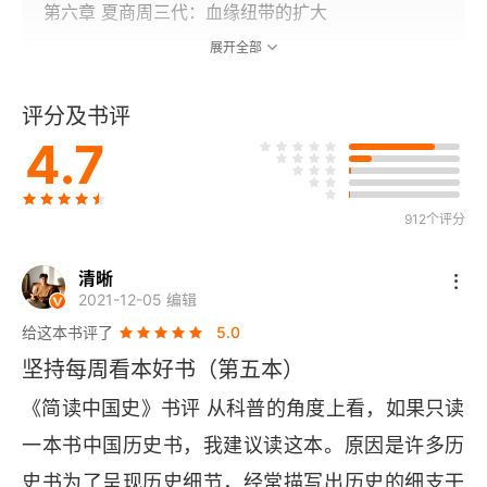
第六章 夏商周三代：血缘纽带的扩大
展开全部
第二篇 秦始皇以前的中国
评分及书评
第七章 贵族文化的黄金时代
4.7
第八章 乱世的活力
第九章 战国史就是变法史
912个评分
第十章 法家的基本思路
清晰
2021-12-05 编辑
第十一章 秦国崛起的秘密
给这本书评了
5.0
坚持每周看本好书（第五本）
第十二章 中国统一与欧洲分裂
《简读中国史》书评 从科普的角度上看，如果只读
第十三章 影响深远的周秦之变
一本书中国历史书，我建议读这本。原因是许多历
史书为了呈现历史细节，经常描写出历史的细支干
第十四章 孔子为什么经常梦到周公