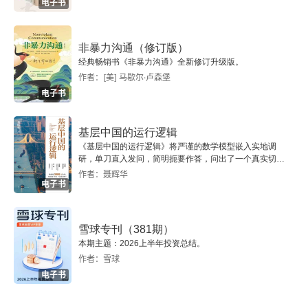
道中国自古以来重农抑商，可是我们也看到西方恰
电子书
第四十六章 朝贡体系与中国的面子外交
恰是靠着发达的商业把创新推向市场，直至发展到
非暴力沟通（修订版）
全球霸主地位。那为什么中国古代的皇帝还是推行
第四十七章 要吞并大英帝国的缅甸
经典畅销书《非暴力沟通》全新修订升级版。
这种政策呢？原因有很多种，譬如说：1）中国得
作者：[美] 马歇尔·卢森堡
第四十八章 海上来的蛮夷和陆上来的不一样
电子书
天独厚的地貌环境适合耕种，发展小农经济完全自
给自足，不需要频繁地交换商品。中国的地理封闭
第四十九章 蛮夷之国实现了中国“三代”的理想
基层中国的运行逻辑
性以及长江流域与黄河流域纬度相当，自西向东，
《基层中国的运行逻辑》将严谨的数学模型嵌入实地调
第五十章 全球化给中国带来的变化
研，单刀直入发问，简明扼要作答，问出了一个真实切近
依靠在水资源播种的农产品大径相同，你有的我也
的基层中国。
作者：聂辉华
电子书
结语 中国历史的独特性
有，不需要交换，也交换不出更多新的商品。2）
中国夏商周的部落联盟是依靠小农意识或农业文明
后记
雪球专刊（381期）
发展起来的政体结构，农业讲究分工协作，人与人
本期主题：2026上半年投资总结。
的关系必须融洽，人依靠内心的真善美即可维持社
作者：雪球
电子书
会秩序，儒家强调的 "人性本善" 的根源就在于此，
孔子本人述而不作，因为他认为前人写的作品已经