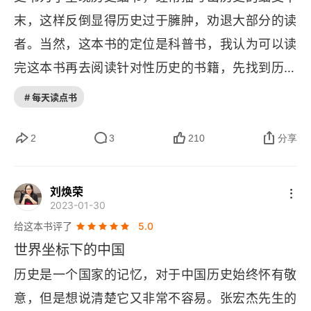
末，这样反倒显得历史过于臃肿，劝退大部分的读
第三篇 秦汉与罗马
者。当然，这本书的定位是科普书，我认为可以读
第十五章 成也法家败也法家的秦朝
完这本书再去阅读针对性历史的书籍，先找到历史
的发展脉络不失为一种高效的学习方法。 一、历史
第十六章 汉代对秦代的重大升级
# 每天读点书
是有规律运作的。回顾华夏文明自从夏商周以来，
第十七章 秦汉与罗马的神奇联系
中国历史一直处于 "分久必合，合久必分" 的状态。
2
3
210
分享
中国曾经有过三段长期分裂的历史状态：1）春秋
第十八章 为什么罗马帝国分裂后不再统一
战国 2）三国魏晋南北朝 3）唐末藩镇割据 由秦国
刘焕荣
第四篇 从秦朝到清朝的历史循环
2023-01-30
统一天下，政治上最大的创新之一就是从分封制改
给这本书评了
5.0
第十九章 “按下葫芦起了瓢”
成郡县制。分封是夏商周时期的部落联盟式的管
世界坐标下的中国
理，即把占领来的土地交给身边和自己具有血缘关
第二十章 丞相名称背后的权力演变
历史是一个国家的记忆，对于中国历史始终怀有敬
系的宗亲去打理，宗亲也同样把自己的土地交给他
意，但是想说清楚它又非常不容易。张宏杰先生的
第二十一章 在二级和三级之间徘徊的地方政府
们身边信任的宗亲去打理，此为 "分封制"。而秦始