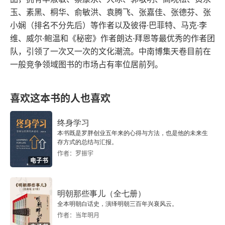
第三十八章 “公司式殖民”的出现
国的市场，英国人在进入中国后被中国官员百般刁
玉、素黑、桐华、俞敏洪、袁腾飞、张嘉佳、张德芬、张
难，无奈找到当时的乾隆皇帝要求开放更多的通商
第三十九章 为什么工业革命发生在英国
小娴（排名不分先后）等作者以及彼得·巴菲特、马克·李
维、威尔·鲍温和《秘密》作者朗达·拜恩等最优秀的作者团
口岸，这个机会是当时中国认识西方的窗口，起码
第七篇 两个世界的撞击
队，引领了一次又一次的文化潮流。中南博集天卷目前在
事端还不至于上升到战争。可是乾隆皇帝却不以为
一般竞争领域图书的市场占有率位居前列。
第四十章 饥饿的盛世
然，面对英国人送来的当时全世界最新的科学技术
不屑一顾，并且拒绝了英国人的要求，事态逐步演
第四十一章 乾隆皇帝与鸦片战争
喜欢这本书的人也喜欢
化才变成最后的鸦片战争。鸦片战争以后，中国开
第四十二章 从财政角度看鸦片战争的失败
终身学习
启近代历史的序章，中国这个世界霸主的认知在西
本书既是罗胖创业五年来的心得与方法，也是他的未来生
方世界落幕，直到改革开放以前，留下的是落后与
存方式的总结与汇报。
第四十三章 “借钱”的能力与英国崛起
作者：罗振宇
愚昧的面貌。三、历史有正面，也有侧面。读历
电子书
第四十四章 被约束的权力更强大
史，要看到历史的正面，也要看到历史的侧面。既
要看到别人做了什么，也要看到我们做了什么，才
第八篇 打开国门后的世界
明朝那些事儿（全七册）
全本明朝白话史，演绎明朝三百年兴衰风云。
能形成全面看待历史的视角。举个例子，我们都知
作者：当年明月
第四十五章 近代世界转型最顺利的国家：日本