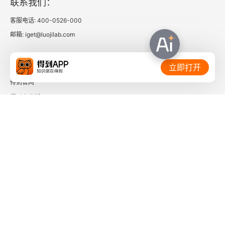
联系我们：
向秀
客服电话: 400-0526-000
邮箱: iget@luojilab.com
思旧赋并序
相关链接：
立即打开
潘岳
得到官网
秋兴赋并序
得到企业版
时间的朋友
陶渊明
了解更多：
闲情赋并序
五柳先生传
鲍照
芜城赋登广陵城作
下载「得到App」
关注微信公众号