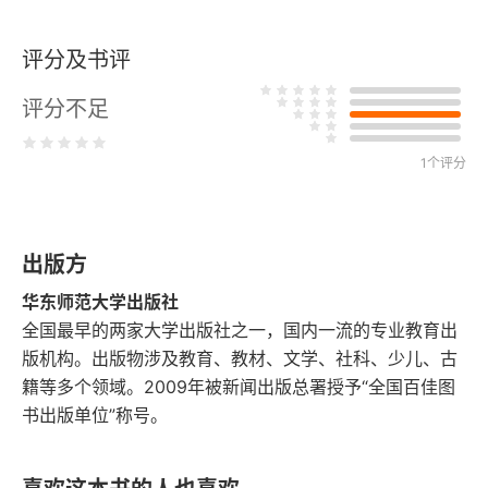
《左传》
评分及书评
郑伯克段于鄢
评分不足
晋公子重耳之亡
晋楚城濮之战
1个评分
《论语》
出版方
富与贵
华东师范大学出版社
宰予昼寝
全国最早的两家大学出版社之一，国内一流的专业教育出
版机构。出版物涉及教育、教材、文学、社科、少儿、古
楚狂接舆
籍等多个领域。2009年被新闻出版总署授予“全国百佳图
书出版单位”称号。
《孟子》
齐桓晋文之事