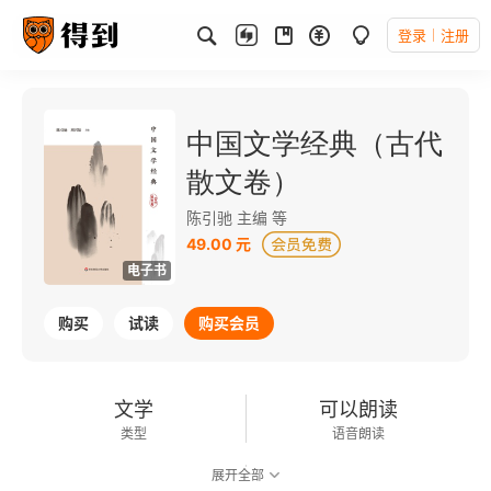
登录
注册
中国文学经典（古代
散文卷）
陈引驰 主编 等
49.00 元
电子书
购买
试读
购买会员
文学
可以朗读
类型
语音朗读
展开全部
133千字
2019-09-01