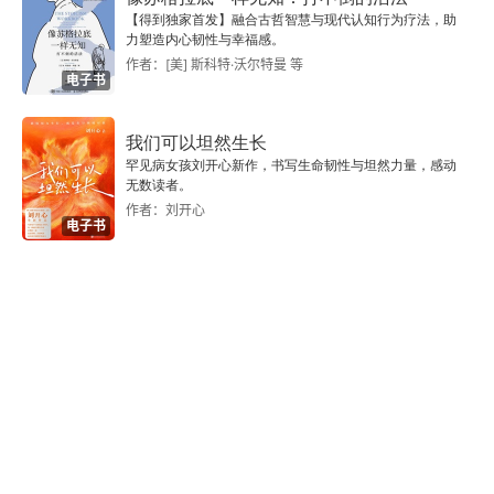
【得到独家首发】融合古哲智慧与现代认知行为疗法，助
谏逐客书
力塑造内心韧性与幸福感。
作者：[美] 斯科特·沃尔特曼 等
贾谊
电子书
论积贮疏
我们可以坦然生长
罕见病女孩刘开心新作，书写生命韧性与坦然力量，感动
鸟赋并序
无数读者。
作者：刘开心
电子书
司马迁
史记·李将军列传
报任少卿书
班固
汉书·苏武传