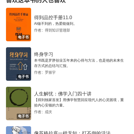
喜欢这本书的人也喜欢
《庄子》
得到品控手册11.0
AI做不到的，热爱能做到。
逍遥游
作者：得到知识管理部
电子书
秋水
终身学习
《战国策》
本书既是罗胖创业五年来的心得与方法，也是他的未来生
存方式的总结与汇报。
范雎说秦昭王
作者：罗振宇
电子书
冯谖客孟尝君
人生解忧：佛学入门四十讲
燕太子丹质于秦
【得到独家首发】用佛学智慧回应现代人的心灵困境，重
拾内心安顿的力量。
秦汉六朝散文
作者：成庆
电子书
李斯
像苏格拉底一样无知：打不倒的活法