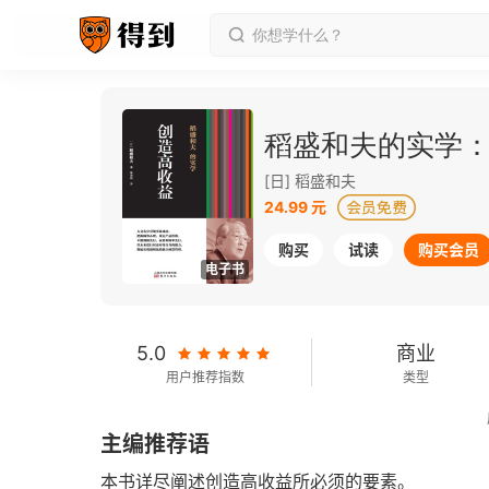
稻盛和夫的实学
[日] 稻盛和夫
24.99 元
购买
试读
购买会员
电子书
5.0
商业
用户推荐指数
类型
2019-01-01
主编推荐语
发行日期
本书详尽阐述创造高收益所必须的要素。