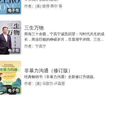
作者：[美] 彼得·蒂尔 等
电子书
三生万物
商海三十余载，宁高宁诚恳回望：与时代共生的成
长，商业巨舰的峥嵘岁月，尽显潮平岸阔、三生万
物的人生之境。
作者：宁高宁
电子书
非暴力沟通（修订版）
经典畅销书《非暴力沟通》全新修订升级版。
作者：[美] 马歇尔·卢森堡
电子书