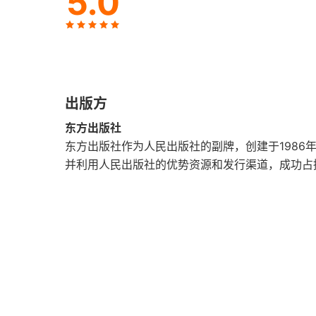
5.0
经营问答六 是否该对老旧设备进行大规模的改
经营问答七 为了扩大市场份额，应该如何成功地
经营问答八 拓展新领域时的成功诀窍是什么
出版方
第三章 基于合伙人理念的企业经营
东方出版社
创造超越劳资双方立场差异的企业文化
东方出版社作为人民出版社的副牌，创建于1986
并利用人民出版社的优势资源和发行渠道，成功占
经营问答九 当企业业绩下滑时，应该如何进行
经营问答十 为了提高工作效率而不允许员工加
经营问答十一 如何处理基于目标管理的年薪制
经营问答十二 为了保住公司，是否应该裁减员
第四章 打造自燃型集体