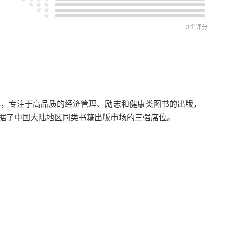
造
进行M&A
3个评分
年，专注于高品质的经济管理、励志和健康类图书的出版，
据了中国大陆地区同类书籍出版市场的三强席位。
工资制度改革
班，这种做法是否合理
所产生的问题
工