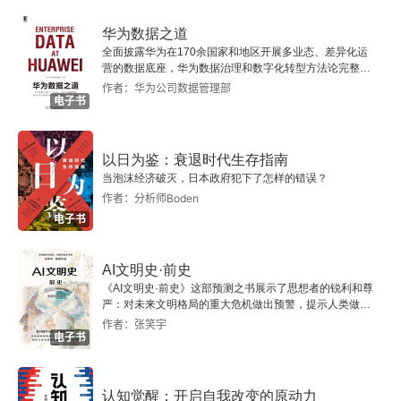
5.7 Fluentd
华为数据之道
全面披露华为在170余国家和地区开展多业态、差异化运
5.8 Message：：Passing
营的数据底座，华为数据治理和数字化转型方法论完整呈
现。
作者：华为公司数据管理部
电子书
第6章 Logstash源码解析
6.1 Pipeline
以日为鉴：衰退时代生存指南
当泡沫经济破灭，日本政府犯下了怎样的错误？
6.2 Plugins
作者：分析师Boden
电子书
第7章 插件开发
AI文明史·前史
7.1 插件格式
《AI文明史·前史》这部预测之书展示了思想者的锐利和尊
严：对未来文明格局的重大危机做出预警，提示人类做出
智慧的选择。
7.2 插件的关键方法
作者：张笑宇
电子书
7.3 插件打包
认知觉醒：开启自我改变的原动力