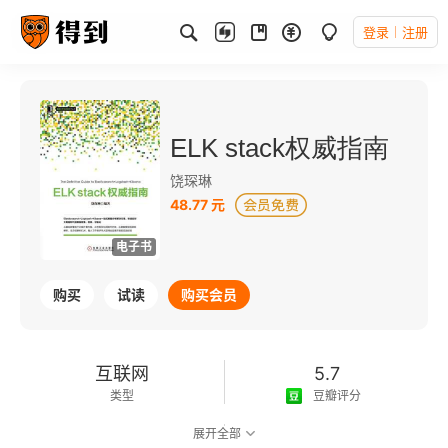
登录
注册
ELK stack权威指南
饶琛琳
48.77 元
电子书
购买
试读
购买会员
互联网
5.7
类型
豆瓣评分
展开全部
可以朗读
351千字