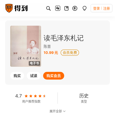
登录
注册
读毛泽东札记
陈晋
10.99 元
电子书
购买
试读
购买会员
4.7
历史
用户推荐指数
类型
展开全部
可以朗读
167千字