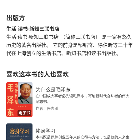
（出主意的战略层面他强，但战术执行不如专业将
圣人身处此境，该如何处理？”。学习为了改变，先
领），但他懂得用对人。他敢把大将军的职位交给
1945年9月9日
学，即模仿；再习，即复盘，消化。
出版方
韩信，让他去独当一面，这才打下了江山。刘邦总
1949年9月9日
生活·读书·新知三联书店
结说：运筹帷幄之中，决胜千里之外，我不如张
生活·读书·新知三联书店 （简称三联书店） 是一家有悠久
1956年9月9日
良；镇守国家，安抚百姓，我不如萧何；统率百万
历史的著名出版社。 它的前身是邹韬奋、徐伯昕等三十年
代在上海创立的生活书店、新知书店和读书出版社。
大军，战必胜，攻必取，我不如韩信。这三位都是
1971年9月9日
人杰，我能任用他们，所以能取得天下。这就是出
《毛泽东文艺论集》答问录
喜欢这本书的人也喜欢
主意，用干部的完美诠释。就像一个足球队的主教
练。他的工作首先是制定战术（是打防守反击还是
诗雄不一般
为什么是毛泽东
全场压迫），这是出主意。然后，他根据战术安排
在中国成大事者必先读毛泽东，写给新时代奋斗者的伟大
励志书。
毛泽东之读书
阵容：让速度快的踢边锋，让个子高的踢中锋，让
作者：任志刚
电子书
防守好的踢后卫，这是用干部。如果战术错误，或
从北往南看毛泽东
者把球员放错了位置，球队就很难赢球。4. 对的要
终身学习
领袖故里和领袖文化
本书既是罗胖创业五年来的心得与方法，也是他的未来生
坚持，不足的加把劲，不对的赶快改，新问题出来