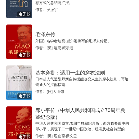
存方式的总结与汇报。
抓紧解决。做对了就坚持，不够好就加把劲，错了
毛泽东和党史题材纪实作品的虚构问题
作者：罗振宇
电子书
就马上改，遇到新问题赶紧解决。改革开放，中国
搏击与新生——读电影剧本《毛泽东，1922》
推行家庭联产承包责任制（包产到户），实践证明
毛泽东传
历史旅途中播下的心路风景——序《诗人毛泽东》
它能极大提高农民积极性、增加粮食产量（做对
外国知名学者迪克·威尔逊撰写的毛泽东传记。
作者：[英] 迪克·威尔逊
了）。那就坚持并推广到全国。后来发现经济发展
雪地一片天——序《毛泽东的诗词世界》
电子书
中环境污染严重（新问题），那就抓紧解决，提出
搜藏出来的学术空间——序《毛泽东诗词版本丛谈》
绿水青山就是金山银山，加强环保。整个过程就是
基本穿搭：适用一生的穿衣法则
日本超人气造型师亲自传授能改变人生的穿衣法则，写给
一个动态调整、务实前进的典范。就像开车去一个
“毛诗”研究的“美学突围”——序《鲲鹏之路》
普通人的搭配指南。
作者：[日]大山旬
陌生目的地。按照导航走主干道，路况好、速度
电子书
1996年有关毛泽东的书籍随想
快，就继续保持（坚持）。发现有一段路有点堵，
邓小平传（中华人民共和国成立70周年典
就踩点油门找机会超车（加把劲）。突然发现前面
我看“毛泽东热”
藏纪念版）
中华人民共和国成立70周年典藏纪念版，西方政要眼中的
修路，此路不通（错了），绝不硬闯，立刻在下一
邓小平，展现了二十世纪中国政治、经济及社会转型的历
邓小平性格及其决策的几个侧影
史变局和内在逻辑。
个路口掉头（赶快改）。绕行时遇到一个临时检查
作者：[英] 理查德·伊文思
电子书