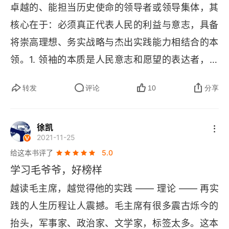
“只唱一出《香山记》”
卓越的、能担当历史使命的领导者或领导集体，其
核心在于：必须真正代表人民的利益与意志，具备
感悟七千人大会的开法
将崇高理想、务实战略与杰出实践能力相结合的本
行文言事的繁与简
领。1. 领袖的本质是人民意志和愿望的表达者，是
国家和民族利益的守望者，是历史进步的领航者。
干部团队的“和而不同”
转发
评论
10
分享
真正的带头人，就得代表老百姓的心声，守护国家
团队核心人物的凝聚力
和民族的根本利益，带领大家往前走。就像一艘船
徐凯
的船长。好船长心里装的是整条船的安全和目的地
“出主意，用干部”
2021-11-25
（国家民族利益），要倾听船员和水手的实际情况
给这本书评了
5.0
毛泽东评点党内重要领导干部
（人民心声），然后带领大家避开风浪，驶向正确
学习毛爷爷，好榜样
的航道（历史进步）。坏的船长则只顾自己和少数
“我劝马列重抖擞，不拘一格降人才”
越读毛主席，越觉得他的实践 —— 理论 —— 再实
人在头等舱享乐，不管船会不会撞冰山。2. 在最坏
践的人生历程让人震撼。毛主席有很多震古烁今的
“常恨随、陆无武，绛、灌无文”
的可能性上建立我们的政策。凡事都要做最坏的打
抬头，军事家、政治家、文学家，标签太多。这本