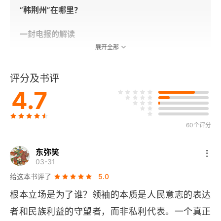
“韩荆州”在哪里？
一封电报的解读
展开全部
第一个“历史决议”通过之后
评分及书评
“在最坏的可能性上建立我们的政策”
4.7
从山水诗人到造反诗人——毛泽东读评谢灵运
60个评分
两晋南北朝知识分子的言行“异相”
东弥笑
器识为先——毛泽东谈古代知识分子参政言政
03-31
给这本书评了
5.0
“务虚”之用
根本立场是为了谁？领袖的本质是人民意志的表达
“看得到，抓得起”——毛泽东1959年初做的一件事
者和民族利益的守望者，而非私利代表。一个真正