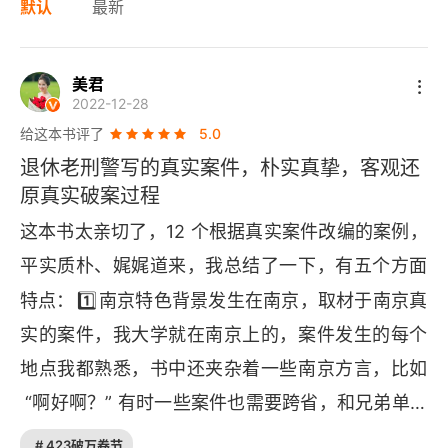
默认
最新
美君
2022-12-28
给这本书评了
5.0
退休老刑警写的真实案件，朴实真挚，客观还
原真实破案过程
这本书太亲切了，12 个根据真实案件改编的案例，
平实质朴、娓娓道来，我总结了一下，有五个方面
1️⃣
特点：
南京特色背景发生在南京，取材于南京真
实的案件，我大学就在南京上的，案件发生的每个
地点我都熟悉，书中还夹杂着一些南京方言，比如
 “啊好啊？” 有时一些案件也需要跨省，和兄弟单位
2️⃣
共同侦破。
纪实类一手资料我之前就看过《缉
# 423破万卷节