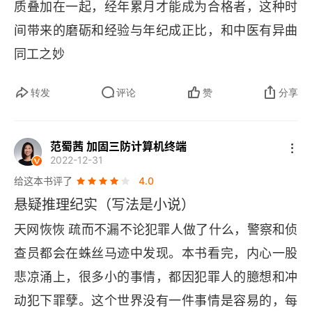
质叠加在一起，经年累月才能成为合格者，这种时
间带来的磨砺和经验与年纪成正比，和中医有异曲
同工之妙
转发
评论
赞
分享
范蜀茜 加固三防计算机终端
2022-12-31
给这本书评了
4.0
悬疑推理纪实（写法是小说）
天网恢恢 疏而不漏不论犯罪人做了什么，警察和侦
查员都会在蛛丝马迹中发现。本书看完，内心一股
悲凉涌上，很多小的事情，都因犯罪人的臆想和冲
动犯下罪孽。这个世界没有一件事情是容易的，每