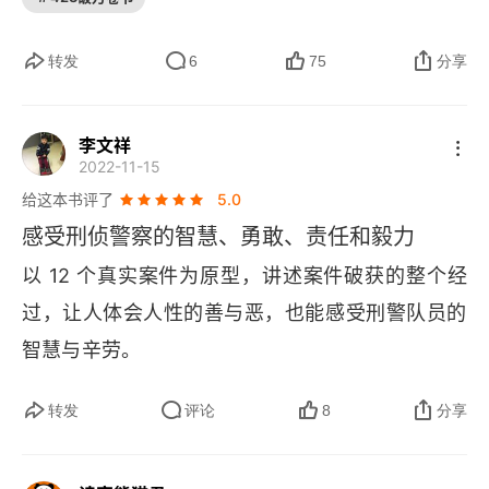
凶》这类的重案刑警写的小说，也是取材于真实案
件，细节做一些模糊处理。还看过法医、侦探等写
转发
6
75
分享
的一手资料。
有专业经验的人写的一手内容，清晰、真实、不造
李文祥
2022-11-15
3️⃣
作。
体现科技迭代书中很多案件发生在 90 年
给这本书评了
5.0
代，那时候还没有很先进的科技，比如手机是诺基
感受刑侦警察的智慧、勇敢、责任和毅力
亚，或使用公共电话亭，并且缺乏摄像头 / 监控、
以 12 个真实案件为原型，讲述案件破获的整个经
身份证都难查出真假、初期处处依靠人工排查。让
过，让人体会人性的善与恶，也能感受刑警队员的
我想到了美剧《犯罪心理》，从第一季到第十几季
智慧与辛劳。
4️⃣
处处体现刑侦方面的科技进步。
客观还原真实过
程故事并不跌宕起伏，更多是娓娓道来，过程非常
转发
评论
8
分享
详尽、细节到位，每一个案子破案过程都十分完
整。没有特别复杂的推理，也不烧脑，但因还原真