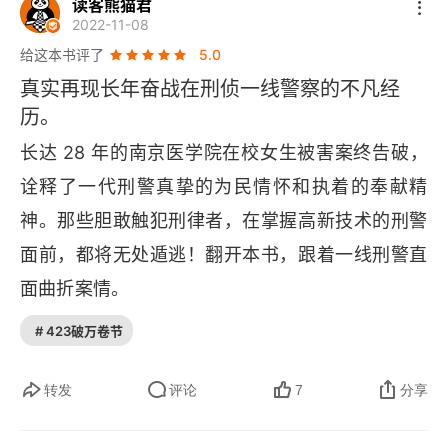
读客熊猫君
实破案过程，贵在真实，没有那么多刻意的设计和
2022-11-08
5️⃣
反转，而是一步步踏踏实实的侦破。
真挚、朴
给这本书评了
5.0
真实再现长年奋战在刑侦一线警察的不凡经
实、不浮夸情感真挚、朴实无华，体现刑警的机
历。
智、勇敢、契而不舍，也没有神话刑警，比如有几
长达 28 年的南京医学院在校女生被害案终告破，
次因为粗心大意排查时候错过关键信息、差点儿酿
诠释了一代刑警真挚的为民情怀和执着的奉献精
成大错也都写进去了，每个角色都有血有肉。最
神。那些胆敢触犯刑律者，在掌握高新技术的刑警
后，致敬每一位了不起的刑警～
面前，都将无处遁逃！翻开本书，跟着一线刑警直
面曲折案情。
# 423破万卷节
转发
评论
7
分享