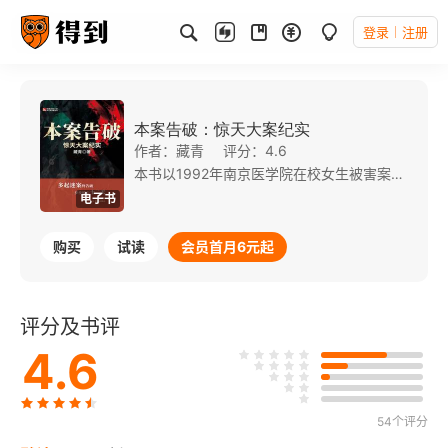
登录
注册
本案告破：惊天大案纪实
作者：藏青
评分：4.6
本书以1992年南京医学院在校女生被害案28年后终于告破为引子，铺开了作者对多年侦查工作的回忆。 作者用连续十二天讲述探案故事的表现手法，将“大海捞鱼”“请君入瓮”“命悬一线”“可怜人母”“无处遁逃”……一个个扑朔迷离而又惊心动魄的案子生动鲜活地呈现在读者面前。 案情的曲折离奇，罪犯的凶残狡诈，刑警的忠勇机智……平实质朴的文字真实再现了长年奋战在刑侦一线警察的不凡经历；主人公逆水行舟、百折不挠的性格和作为，生动诠释了一代刑警真挚的为民情怀和执着的奉献精神。
电子书
购买
试读
会员首月6元起
评分及书评
4.6
54个评分