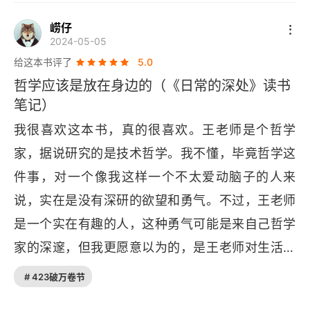
自己看成一个有未来的人！每个人在生命意义上都
崂仔
2024-05-05
是一位老人，我们真正持有的只有 “过去”，每当你
给这本书评了
5.0
注意到自己的 “当下”，它其实已经成了过去。就是
哲学应该是放在身边的（《日常的深处》读书
这样一个生活在过去时的物种，却要用最大的野心
笔记）
去盘算未来。＂这些话，你只要琢磨琢磨，你会豁
我很喜欢这本书，真的很喜欢。王老师是个哲学
然开朗。书中的洗脸架，的确凉等旧时词语，能让
家，据说研究的是技术哲学。我不懂，毕竟哲学这
我们回头望向来时的路，停下来等一等被我们落在
件事，对一个像我这样一个不太爱动脑子的人来
身后的灵魂。
说，实在是没有深研的欲望和勇气。不过，王老师
是一个实在有趣的人，这种勇气可能是来自己哲学
家的深邃，但我更愿意以为的，是王老师对生活本
身的喜爱和观察。就像这本书的名字一样，他写的
# 423破万卷节
是身边的日常。我跟王老师应该是同龄人，所以在