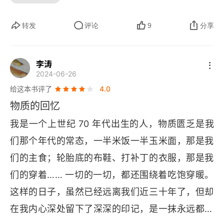
计去分析，按我个人去分析判断，手机这个工具，
们小时候的衣服，他说那时候的衣服本质上都是制
转发
评论
9
分享
还得看个人注意力怎么去用。整体当然对人好处大
服，穿上什么样的衣服就意味着什么样的角色，这
于弊端，用钱投票，不要把群众当傻子。手机工
是当时衣服的功能。到了现在，衣服讲究衣品，可
具，能让很多普通人可以打造自己的服务产品，能
李涛
能品味、可能是消费水平、可能是价值观，但是很
2024-06-26
高效输出生产市场需要的服务和产品。这是我们这
难再说衣服代表了角色。点出这件事的时候，好像
给这本书评了
4.0
个时代的生产劳动工具。当你用活在过去还有点悲
总有那么一点不舒服。但是，王老师又笔锋一转，
物质的回忆
观去看它，当然无法理解会去批判，会为过去好找
他说：你突然感觉到人和人之间的隔阂是巨大的，
我是一个上世纪 70 年代出生的人，物质匮乏是我
各种借口。手机，还在新技术下，不断迭代创新
很难把穿奢侈品的人称为 “同志”，因为他 / 她的穿
们那个年代的常态，一半米饭一半玉米面，那是我
中。我们回不到过去，我们只能活在当下，我们需
着必然只能是少数人的特例。不过，奢侈品消费交
们的主食；轮胎底的布鞋、打补丁的衣服，那是我
要活在未来，去指导我们当下的行动。作者说，留
了重税，经过再分配很可能用在了缓解贫困的目的
们的穿着…… 一切的一切，都还围绕着吃饱穿暖。
下老物件，未来可以用上，这是一种活在未来的心
上。奢侈衣物可以被理解成一种捐赠凭证，就像一
这样的日子，虽然已经远离我们近三十年了，但却
态，有一定道理，但很莫名其妙，确实有点诡辩。
个人捐了一千万获得了一张奖状一样，买几万块钱
在我内心深处留下了深深的印记，是一抹永远都抹
活在未来的人，无论新物件还是老物件，都是围绕
的化纤衣服也形同此理。这样看起来，奢侈品也不