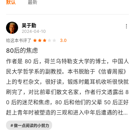
默认
最新
吴于勤
2024-04-10
给这本书评了
3.0
80后的焦虑
作者是 80 后，荷兰乌特勒支大学的博士，中国人
民大学哲学系的副教授。本书脱胎于《信睿周报》
上的专栏杂文，很好读，锻炼时戴耳机收听很快就
刷完了，对比前辈们散文名家，作者行文透露出 8
0 后的迷茫和焦虑，80 后和他们的父辈 50 后正好
赶上青年时被塑造的三观和进入中年后遭遇的社会
是两种截然相反的状态，如果能够打通任督二脉就
# 做一点阅读的小努力
可大成，可很多人会茫然若失。人大可是重点红色