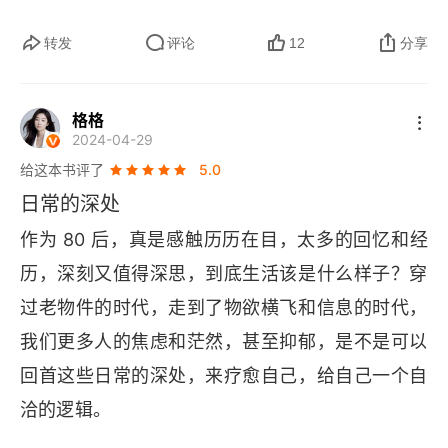
的东西只是用完就扔的货。从家庭成员到一次性工
转发
评论
12
分享
具。过去的东西像一位老朋友，有共同的记忆和经
历；现在的东西像酒店里的一次性牙刷，功能明
格格
确，用完即弃，没有故事，也不值得留恋。2. 追问
2024-04-29
人生的意义，有时是一种自大；生活本身，就是最
给这本书评了
5.0
坚实的答案。别老问活着有啥意义，认真过日子，
日常的深处
就是最好的答案。追问意义像研究菜谱，认真生活
作为 80 后，真是感触历历在目，太多的回忆和经
像品尝饭菜。前者不断地分析营养成分和烹饪理
历，深刻又值得深思，到底生活该是什么样子？穿
论，却饿着肚子；后者直接拿起筷子，从一粥一饭
过老物件的时代，走到了物欲横飞和信息的时代，
的滋味里，自然获得了滋养和快乐。3. 数字时代的
我们更多人的焦虑和茫然，甚至抑郁，是不是可以
分享，本质是在一起，通过切割自我的一部分给予
回首这些日常的深处，来疗愈自己，给自己一个自
他人，从而织就稳固的关系与社群。分享就是把你
洽的逻辑。
的、我的变成我们的。分享不是把蛋糕的照片给我