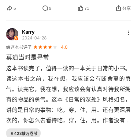
双一流大学，哲学学院更应该为四个自信理论创
5
9
71
分享
新。前几天看《环球人物》介绍上海华东师范任教
的美籍教授约瑟夫・格雷戈里・马奥尼，他为学生
Karry
2024-04-28
开设了 “马克思主义”“西方政治哲学史” 等英文课
给这本书评了
4.0
程。马奥尼先后在美国乔治・华盛顿大学和大峡谷
莫道当时是寻常
州立大学任教。2010 年，他来到上海，任华东师
这本书读完了，值得一读的一本关于日常的小书。
范大学政治学系政治哲学与思想史专业教授，202
读这本书之前，我在想，我应该会有断舍离的勇
0 年起又兼任中国特色社会主义发展研究院资深研
气。读完它，我在想，我应该会有认真对待我所拥
究员。作者感慨社会变化的迅速，书中记述的旧物
有的物品的勇气。这本《日常的深处》风格如名，
件和习俗，岁数大的觉得你玩的不地道，年轻的已
讲的是日常的事物：吃，穿，住，用。还有更深层
经不屑，努力追求的欧美风景和大房子突然变成了
次的，你怎么去看待吃，穿，住，用。作者没有掉
负担，最气人的满口的西方哲学思想理念居然会被
书袋，用高大上的语言去表达自己的文字。而是用
攻击为 “土殖”。很理解作者整天来往于帝都拥挤的
# 423破万卷节