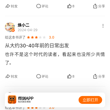
不掉的记忆。
怎么更好利用注意力，怎么让注意力用的更好，产
是那么令人反感。传播学上说，媒介即信息。我想
转发
评论
8
分享
出更大，增加更多幸福感。新物件比如手机、微信
技术可能也一样，技术不仅仅是更高效地解决了问
以及各种智能设备，从保守主义渐进去看，都能很
题，同样也影响了我们理解这个世界的方式。说实
焕小二
好积累数据，能把过去探索改进变化都积累成数据
2024-04-29
话，我还是多少有点怀念当年学会缝扣子、补袜子
给这本书评了
3.0
进行科学分析。可以用科学逻辑思维，去迭代创
和修自行车的时候，无论如何，我对经过我自己的
从大约30-40年前的日常出发
新，不犯重复的错误，站在整个人类的肩膀，向前
手和这个物件产生了一些链接这件事有那么一点点
也许不是这个时代的读者，看起来也没所少共情
迈进。
体会，就好像我投入了劳动在里面，它们就像有了
了。
一点点生命，或者说和我的关系更加紧密了。但是
现在身边的东西，可能都定义为消费品更准确，毕
转发
评论
8
分享
竟都是要消失和花费掉的，坏了、破了就扔了吧，
反正也不重要。那重要的是什么呢？我也不知道。
霹雳黑猪
我很喜欢王老师这句话：“不能因为我们想问什么，
立即打开
2024-04-09 编辑
人生就必须有什么。追问人生意义通常是一件非常
给这本书评了
3.0