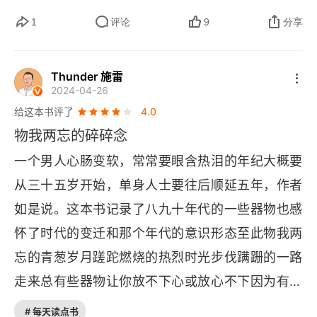
长堆里，没有一个人不是盯着自己的手机屏幕，略
者看法是错的。在翻完这本书，我在想，书中哪些
1
评论
9
分享
带焦躁地等着下课的时间的时候，你会发现，对
看法与现在的我持有的价值观是冲突对立的。我想
啊，我们只不过是想借用手机这个东西来减轻自己
文字梳理出这些冲突对立，来清晰自己所选择持有
想要打量别人的不礼貌。技术哲学，我想可能就是
Thunder 施雷
2024-04-26
的价值观，也重新分析思考自己的价值观是正确更
在讨论这样的事情吧。在人类的技术文明下，我们
给这本书评了
4.0
好的嘛？有没有更好的价值观？有没有哪些需要调
发明了各种各样的技术，从吃到穿到用，所有的一
物我两忘的碎碎念
整的？我阅读理解到的价值与我现在选择的价值
切都是在技术手段下成为了工业品，也成为了消费
一个男人心肠变软，常常要眼含热泪的年纪大概要
观，冲突对立的有以下：有些偏悲观且活在过去。
品。而这种工业化的技术，和人类千百年来本来的
从三十五岁开始，单身人士要往后顺延五年，作者
比如手机、微信，划时代各方面改变人的生活方
手艺拉开了巨大的距离。我们现在每天都在用各种
如是说。这本书记录了八九十年代的一些器物也感
式，将个体拉入了信息时代。我喜欢电子阅读方
各样的东西，我们不知道它们是怎样被生产出来
怀了时代的变迁和那个年代的意识形态至此物我两
式，手机让我有了阅读书籍的习惯，手机极大方便
的，不知道它们是怎样制成的，只知道它们能够给
忘的青葱岁月蹉跎燃烧的热烈时光步伐蹒跚的一路
普通人获取信息，让知识实现了平民化。而书中对
我带来便捷，能够解决我们的一些问题。但是问题
走来总有些器物让你放不下心或放心不下因为有些
这两个时代的基础产品，都持有很悲观的评判看
在于，这些问题被解决了以后反倒又成为了新的问
睹物思人有些思人睹物
法。说出那些有对应现象去验证，可有没有全面统
# 每天读点书
题。就拿衣服那一章来说，王老师帮我们回忆了我