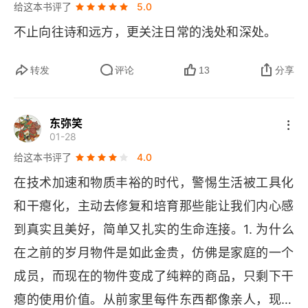
给这本书评了
5.0
么长期点外卖的家庭容易塌火，这些也都在书中所
不止向往诗和远方，更关注日常的浅处和深处。
被提到，看这本书真的会让我们理清人与物的关
系、关注附近的深处，重新思考生活的意义，以及
转发
评论
13
分享
我们该怎样在日常生活中提升我们的幸福感。
东弥笑
01-28
给这本书评了
4.0
在技术加速和物质丰裕的时代，警惕生活被工具化
和干瘪化，主动去修复和培育那些能让我们内心感
到真实且美好，简单又扎实的生命连接。1. 为什么
在之前的岁月物件是如此金贵，仿佛是家庭的一个
成员，而现在的物件变成了纯粹的商品，只剩下干
瘪的使用价值。从前家里每件东西都像亲人，现在