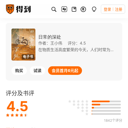
登录
注册
日常的深处
作者：王小伟
评分：4.5
在物质生活高度繁荣的今天，人们时常为外物所累，“想”回到相对贫乏的过去，重回人与物的和谐关系。为什么柴火灶比煤气灶烧菜更香？为什么自行车比汽车似乎更能承载？为什么炉子比暖气更暖人心？ 这种对过去生活的罗曼蒂克的想法值得玩味。作者王小伟琢磨了一种恰当的、刻画生活的手段，从怀旧的影像中梳理内心，透过自身的经验和长辈的回忆，回顾八九十年代以来我们熟悉的技术人工物（俗称“东西”）是如何生灭的，试图解释为什么在之前的岁月物件是如此金贵，仿佛家庭成员，而现在的物件变成了纯粹的商品，只剩下干瘪的使用价值。 本书中所谈论的诸多技术物是“70后”“80后”“90后”共同的回忆，有些是比较单纯的设备，比如电视、手机，有些是直接和生活相关的技术物，比如住房和服饰，还有饮食。作者以技术哲学为基，打破学术和文学的壁垒，把物当成主角，刻画一段我们共同走过的集体历史。
电子书
购买
试读
会员首月6元起
评分及书评
4.5
1842个评分