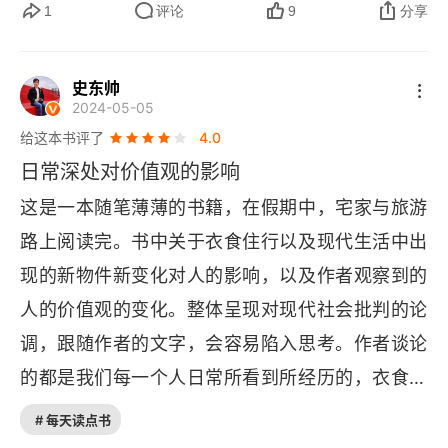
读王老师的文字，就像走在一个睿智的朋友身边，
1
评论
9
分享
他浅浅地开着玩笑，不时从玩笑中突然又有那么一
点点深刻，然后你就会觉得：哦，对啊，可不就是
史东帅
2024-05-05
嘛。我特别喜欢书里面的那种幽默感，这种幽默感
给这本书评了
4.0
不是逗笑，而是对这个世界深刻的理解和对那些我
日常深处对价值观的影响
们已经习以为常的、但又好像哪里有些不对劲的体
这是一本随笔薄薄的书籍，在假期中，宅家与旅游
察。“作为大型哺乳动物，视线相交会引起警惕，感
路上阅读完。书中关于衣食住行以及现代生活中出
觉有被捕食的风险。作为人，视线在别人身体上停
现的新物件新变化对人的影响，以及作者观察到的
留久了会显得鲁莽。手机既可以协助整理视线，又
人的价值观的变化。整体呈现对现代社会批判的论
少占空间，伸手举出还能当作界碑来用。在地铁上
调，跟随作者的文字，会容易陷入思考。作者谈论
不看手机简直是不礼貌的。” 是的，真的是不礼貌
的都是我们每一个人日常所看到所经历的，衣食住
的。所以当你从这个视角再去看每一个人在公共场
行电视手机微信学校医院，来了一场日常深处的思
合都在默默地盯着手机，尤其是在等孩子放学的家
# 每天读点书
考与评判。我不怎么认同作者看法，也不是觉得作