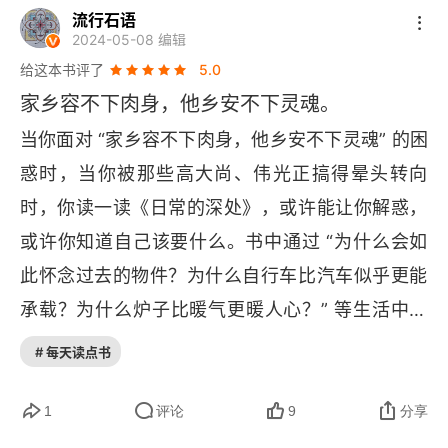
流行石语
所以会成为一种集体记忆，是因为在以往长久的生
2024-05-08 编辑
活中进行了足够的积累，以至于我们可以不加思索
给这本书评了
5.0
地进行 “直观” 判断或 “价值” 衡量。而在积累之
家乡容不下肉身，他乡安不下灵魂。
初，在日常的深处，在那些我们习以为常的表象之
当你面对 “家乡容不下肉身，他乡安不下灵魂” 的困
下，在那些 “物” 为了帮助 “人”，并提供对应的实
惑时，当你被那些高大尚、伟光正搞得晕头转向
用或情绪价值时，“人”“物” 早已亲密无间，互相依
时，你读一读《日常的深处》，或许能让你解惑，
赖，彼此依存……
或许你知道自己该要什么。书中通过 “为什么会如
此怀念过去的物件？为什么自行车比汽车似乎更能
承载？为什么炉子比暖气更暖人心？” 等生活中的
问题，通过讲事理来让你理解你的生活，而不是讲
# 每天读点书
道理。如果你不能理解当下的很多事，书中很多
像：“小路，才是用来回家的。”“对老人来说，旧物
1
评论
9
分享
实际上是不是将来用得到不重要，真正重要的是将