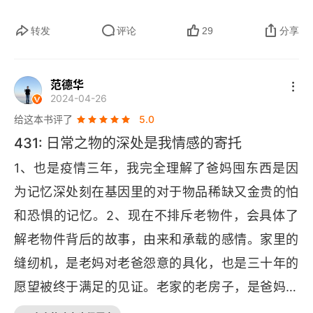
欣喜的日常状态。日常的魅力是因为日常有你，有
我，有我们。
转发
评论
29
分享
范德华
2024-04-26
给这本书评了
5.0
431: 日常之物的深处是我情感的寄托
1、也是疫情三年，我完全理解了爸妈囤东西是因
为记忆深处刻在基因里的对于物品稀缺又金贵的怕
和恐惧的记忆。2、现在不排斥老物件，会具体了
解老物件背后的故事，由来和承载的感情。家里的
缝纫机，是老妈对老爸怨意的具化，也是三十年的
愿望被终于满足的见证。老家的老房子，是爸妈幸
苦操劳一辈子的见证，是风雨三十六年的磕磕绊绊