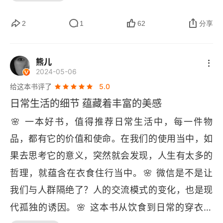
平常的，朴实的文字来描述。这是书籍中很真诚的
地铁，只要挤过几次早高峰的 4 号线大兴线肯定会
一种风格。我喜欢这种风格的书籍。例如周华诚的
2
1
62
分享
痛恨内卷的工业现代化，怀念求学地荷兰的田园牧
《素履以往》李娟的《记一忘三二》三毛的《我的
歌的恬静，身为科技哲学专业的学者，最终认为
宝贝》都是类似的风格：日常的风格，真诚地描
 “家庭的接续” 是自我的根基，算是向中华传统文化
熊儿
2024-05-06
述。这本书之所以这么多人喜欢阅读，读完感觉轻
的回归。
给这本书评了
5.0
松就是因为它表达了一种感觉：回到你自己本身，
日常生活的细节 蕴藏着丰富的美感
去感知自己的日常。而不是让我们去拥抱世界，去
🌸
 一本好书，值得推荐日常生活中，每一件物
了解这个不断变幻的大环境。不知道你有没有这样
品，都有它的价值和使命。在我们的使用当中，如
一种感觉：越来越累，越来越力不从心？身边的人
果去思考它的意义，突然就会发现，人生有太多的
和事都在奔跑，都在呈倍速地成长。而你掉队了，
🌸
哲理，就蕴含在衣食住行当中。
 微信是不是让
被远远地甩在了身后。更加扎心的是，你想要奔
我们与人群隔绝了？人的交流模式的变化，也是现
跑，却不知道要跑向何方。仿佛大家出发前就已经
🌸
代孤独的诱因。
 这本书从饮食到日常的穿衣，
有了目的地，有了向往的远方。他们需要做的，就