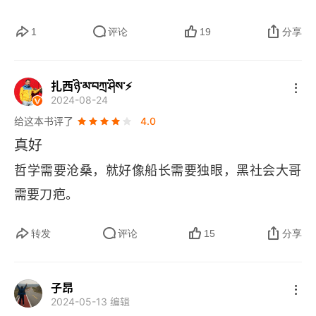
再加上后来我也变得爱重口味，味觉更难免钝化，
克，下面一件牛仔裤搭一双布洛克雕花皮鞋，甚至
个朋友每年清明节都会回去看她外婆，她很遗憾没
以至于吃到他们认可的农家菜或者有儿时味道的一
1
评论
19
分享
可以搭上洞洞鞋。回到家里就要换成家居服，出去
有来得及孝顺外婆，更遗憾的是她没有一张外婆完
款菜，我会想拼命去尝去总结去记住这个味道。讽
健身要换成健身服，睡觉的时候要换睡衣，去户外
整的照片，唯一的一张照片还是领居家小孩无意间
刺的是，阳了的时候味觉嗅觉短暂消失，现在也不
扎西ཉི་མ་བཀྲ་ཤིས་⚡
要穿冲锋衣、防晒服等。大概在 10 年前，跑步还
拍到的，可是现在已经模糊到不能修复了。这个时
知道是不是完全恢复到以前状态，甚至有时只能尝
2024-08-24
不需要穿得像蜘蛛侠。
候我好像理解这张照片对于她的重要性，也明白了
给这本书评了
4.0
出很淡的味道。很无力，心中的黑洞越来越大，正
作者在书中所说的人与物的关系，物和生活衔接得
真好
被迫成为咀嚼机器。时代的车轮滚滚向前，难免有
那么紧密，几乎没有没用的东西。每一个东西里面
哲学需要沧桑，就好像船长需要独眼，黑社会大哥
消失的东西成为摩擦力。怀念吗？怀念。但要的不
都凝固着人类的劳动，都是很稀罕的对象。东西在
需要刀疤。
是回到过去，而是创造出更好的，优于过去。
生活里不仅被使用，而且被照料，它能够帮助组织
转发
评论
15
分享
生活关系，生出很多意义感。就像那张小小的照片
一样，它可能凝结了对外婆一辈子的思念。我们真
的需要那么多物品来填满我们的生活吗？我们为什
子昂
2024-05-13 编辑
么越是在社交媒体上分享快乐就越是不快乐？为什