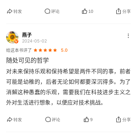
是否可以给别人看。这是一种社会性的心态，是需
普遍的孤独与虚空感。真正的充实与美好，并不在
要把自己放到社会上去之前，所要做的准备。很难
转发
评论
10
分享
于追问宏大的意义或追逐未来的幻象，而在于回归
想象一个没有 “物” 的人，如何在社会生存。没有对
并珍视那些触手可及的、由真实互动与共同记忆构
过去的回忆，也没有对未来的憧憬。唯一可以参照
成的当下生活细节。
燕子
2024-05-02
的只是一具从鲜嫩到干瘪的肉身。当我们在这个社
给这本书评了
5.0
会上扮演着各种各样的角色时，我们会给不同的人
随处可见的哲学
添加不同的标签，于是有了一个又一个 —— 人
对未来保持乐观和保持希望是两件不同的事，前者
物。物以类聚，人以群分，人和物始终是交融在一
可能是幼稚的，后者无论如何都要深沉得多。为了
起，同时出现在世人面前的，以此来被别人判定是
消解这种愚蠢的乐观，需要我们在科技进步主义之
否可以在一起。看起来这样的生活过得有点肤浅，
外对生活进行想象，以便应对技术挑战。
简单的用一些符号来标记别人，同时也标记着自
己。如果去掉物的属性，我们只是同一个物种罢
转发
评论
9
分享
了。也许 “物”，只是我们通过某些特征，定义自己
属于某一个物种之后的，第二次分类索引。他们之