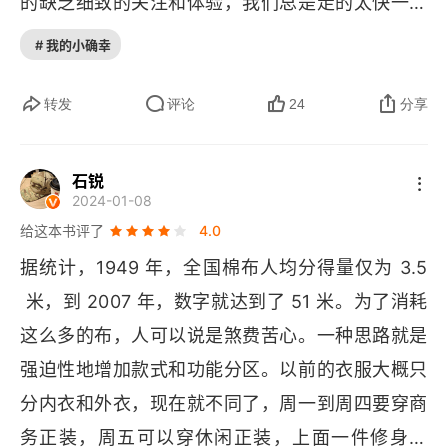
的缺乏细致的关注和体验，我们总是走的太快一直
有要求、有追求。认真吃，才知道怎样提要求。说
在追求远方，可是我们却忽略了附近的深处，而这
到吃，书中关于人成为咀嚼机器的描述挺发人深省
# 我的小确幸
些深处的日常往往都藏着幸福的生活。书中还提到
的。个人口味的偏好来自哪里？来自家里饭菜的味
了人与物之间的关系，总结四个字就是待人接物，
转发
评论
24
分享
道。但如果越来越多人点外卖、家里常备预制菜，
用作者的话来说就是，人都是物品依恋者，"物" 是
以后可能不存在 “百人百味” 的口味偏好，毕竟都被 
走入精神深处的梯子。我们经常说待人接物，接物
“标准化口味” 驯化得一模一样。人似乎变成一个用
石锐
2024-01-08
的态度很大程度上反映待人的态度。一旦开始真正
食物解决温饱的咀嚼工具。啊想想都觉得很无趣。
给这本书评了
4.0
重视物的介入，反而不会随意让大量的物进入人
就拿我自己来说，我妈的兄弟姐妹一半人从事饮食
据统计，1949 年，全国棉布人均分得量仅为 3.5
生。这让我想到我一个朋友最近跟我讲的一件事，
业，外公舅舅更是大厨。近厨得食，他们是吃过好
 米，到 2007 年，数字就达到了 51 米。为了消耗
她说她清明假期回家去看了她外婆，外婆已经不在
东西的一批人，餐厅出品行不行，一吃就知道；而
这么多的布，人可以说是煞费苦心。一种思路就是
了，外婆生前特别喜欢她，每次去外婆家外婆总是
经过我们家认可的东西，推荐出去基本不踩雷。但
强迫性地增加款式和功能分区。以前的衣服大概只
会给她买她自己在家里都喝不到的哇哈哈，她跟外
到了我，已经是属于坐尾班车，进入大规模养殖时
分内衣和外衣，现在就不同了，周一到周四要穿商
婆说我很快就能赚钱了，到时候你就可以花我赚的
代后，听他们说得最多的是 “不是小时候的味道”；
务正装，周五可以穿休闲正装，上面一件修身夹
钱了，可是最后外婆还是没有等到就离开了，我这