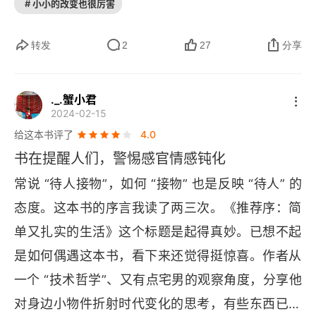
# 小小的改变也很厉害
与相互扶持，是苦难的同历者，也是现在希望起飞
的地方，还是我们一家努力奔小康的后盾。太多太
转发
2
27
分享
多值得被我记录下来。3、提到手机，绕不开手机
成瘾。主要是太好玩了，根本停不下来。谁要是说
._.蟹小君
2024-02-15
他可以，我上去就是一巴掌。但有没有方法和办法
给这本书评了
4.0
可以戒除呢，有的，一个是我听蔡钰老师说的手机
书在提醒人们，警惕感官情感钝化
监狱。我不知道具体效果，可以试试看。还有一个
常说 “待人接物”，如何 “接物” 也是反映 “待人” 的
是和菜头老师前几天文章里介绍的电脑和手机通过
态度。这本书的序言我读了两三次。《推荐序：简
设置设置为墨水屏。很香，现在我一点也不想玩手
单又扎实的生活》这个标题是起得真妙。已想不起
机，效果对我很有用。4、说到微信，我是又爱又
是如何偶遇这本书，看下来还觉得挺惊喜。作者从
恨。爱是因为微信让电话，语音及视频因 4
G 
的基
一个 “技术哲学”、又有点宅男的观察角度，分享他
建普及惠及到了我，省了很多话费。恨也算不上是
对身边小物件折射时代变化的思考，有些东西已经
恨，是那种被扑面而来的信息深深吸引而不能自