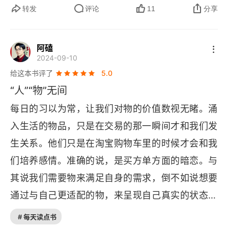
看，而是切下一块真实的蛋糕递给我。蛋糕物理上
转发
评论
11
分享
变少了，但我们一起吃蛋糕的体验和感情却实实在
在增加了。4. 忙碌常常让我们感到卑微，就像一只
阿磕
2024-09-10
突然停下劳碌、开始审视蚁生的蚂蚁。有时候忙到
给这本书评了
5.0
一半，突然觉得自己像只转圈的蚂蚁，不知道为啥
“人”“物”无间
这么累。就像一只在跑步机上拼命奔跑的仓鼠。它
每日的习以为常，让我们对物的价值数视无睹。涌
非常忙碌，踏板转得飞快，消耗了大量能量，也感
入生活的物品，只是在交易的那一瞬间才和我们发
到精疲力尽，但实际上并没有去往任何地方。那种
生关系。他们只是在淘宝购物车里的时候才会和我
忙碌带来的不是前进的成就感，而是一种停滞的、
们培养感情。准确的说，是买方单方面的暗恋。与
循环的虚空感。总之，在现代社会追求效率、新潮
其说我们需要物来满足自身的需求，倒不如说想要
与个人独立的浪潮中，我们与传统生活那种基于具
通过与自己更适配的物，来呈现自己真实的状态。
体物件、身体力行和人际互助所建立的深度连接逐
这状态虽然是给别人看，但会先由自己进行审视，
渐疏离。这种疏离导致生活意义变得稀薄，催生了
# 每天读点书