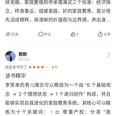
续发展。家庭要做到传承需满足三个标准：经济独
系的切割。毕竟，如果一个孩子从伴侣甚至是伴侣
立、终身事业、组建家庭。好的家庭教育，是父母
的家庭那里得到过哪怕一点点 “无条件的爱”，获得
先活成榜样，用清晰的价值观与边界感，养出身体
了哪怕一点点矫正性体验，知道这个世界上只是因
棒、心态稳、会创造、能扛事的独立个体。
为我这个人本身存在，而不是我必须优秀、有赚钱
转发
评论
3
分享
能力，就有人会满足自己的愿望和需求，谁特么还
搭理原生家庭啊。家庭教育的核心，首先应该让一
默默
05-02
个孩子内化 “我值得被爱”，而不是 “我必须正确”，
给这本书评了
4.0
否则真的是要用一生来治愈不幸的童年了。
该书精华
李笑来的育儿理念可以概括为一个由 “6 个基础观
→
→
念 
 3 个理想状态 
 1 个递归动作” 构成，并且
能够实现自我进化的家庭教育系统。其核心可以精
⚖
炼为十个关键词：・
️ 尊重产权：分清 “我