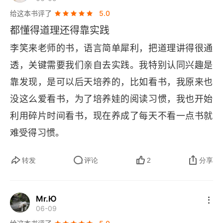
学习，作业，我可以帮你，但你是为了你自己做，
给这本书评了
5.0
而不是为了满足我的要求”。每个人都要有基础的法
都懂得道理还得靠实践
律知识和法治观念，权衡～选择～执行～担当。谁
李笑来老师的书，语言简单犀利，把道理讲得很通
承担后果，谁做决策，共同承担后果的时候，谁执
透，关键需要我们亲自去实践。我特别认同兴趣是
行，谁决策，共同执行的时候，最有判断力的人做
靠发现，是可以后天培养的，比如看书，我原来也
决策。专注，注意力，痴迷改进，积累是最重要的
没这么爱看书，为了培养娃的阅读习惯，我也开始
习惯。保持简单，无论在哪个方面，简单会避免负
利用碎片时间看书，现在养成了每天不看一点书就
担和麻烦。不是因为兴趣才做的好，而是因为做的
难受得习惯。
好才有兴趣，兴趣是发展出来的，“发现” 也是发展
出来的，孩子三分钟热度也是 “活跃的采样期” 自己
转发
评论
2
分享
的事情必须自己做，自己承担后果的决策也必须自
己做，成年之后不要靠父母，老了以后不要靠孩
Mr.Ю
06-09
子。