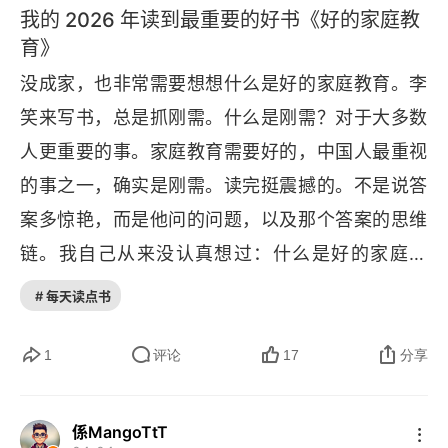
升决策质量，并为自己的每个决策承担后果，这是
我的 2026 年读到最重要的好书《好的家庭教
问题，再追责是为了吸取教训。在家庭决策中，比
是 “人生黑客”，把自己的人生当电脑研究，黑进
摆脱困境、获得进步的关键。根本心态（如何持续
育》
如二胎教育、家庭资源分配，我们是否做到了完整
去，里里外外搞清楚，来去自由。但别被术语吓
变好），痴迷改进并专注于长期积累。不依赖天赋
没成家，也非常需要想想什么是好的家庭教育。李
的闭环？还是经常陷入追责而非解决问题？** 痴迷
住，核心其实特别简单：家庭教育的本质不是设计
或运气，相信一切重要的东西（财富、技能、信
笑来写书，总是抓刚需。什么是刚需？对于大多数
改进 **，一辈子要做的事只有一件：改进。最初错
孩子的人生，而是发展孩子的人生。“设计论者” 和
誉）都靠持续迭代和积累而来。1. 体面是所有关系
人更重要的事。家庭教育需要好的，中国人最重视
了是正常的，关键是持续改正变得更好。20 岁前
 “发展论者”：两种家长，两种结局这本书最有信息
的基础，而它的起点是不是我的我不要。分清楚，
的事之一，确实是刚需。读完挺震撼的。不是说答
后要找到愿意做一辈子的事。我在筹备家庭教育讲
增量的部分，是 “设计” 和 “发展” 的区分。很多父
有分寸，别人的东西再好也别眼红，自己的东西要
案多惊艳，而是他问的问题，以及那个答案的思维
座，这个方向已经深入实践并准备分享，这很好。
母是 “设计论者”—— 恨不得从孩子出生就把人生画
守好。做事有分寸，人才有信誉。就像身体的边界
链。我自己从来没认真想过：什么是好的家庭教
但还有其他领域我也愿意持续改进一辈子吗？** 健
好图纸：几岁学什么、上什么学校、找什么工作。
感。别人不能随意拍打自己的身体，自己也不能随
育？这个问题，值得一辈子琢磨。不管你有没有孩
# 每天读点书
康第一 **，体力会限制脑力。体能决定了能倾注多
但复杂的结果往往不是复杂设计出来的，而是简单
意闯入别人的私人空间。尊重产权，就是尊重彼此
子，甚至还没成家，都值得想。没成家，为什么要
少时间和精力在有意义的的事情上。这句话戳中了
规则反复迭代发展出来的。大自然这个复杂系统就
生活和心理的边界。2. 崇尚生产，因为创造财富靠
想？很多人觉得，没孩子想什么家庭教育？但我觉
1
评论
17
分享
我 —— 经常深夜听课、凌晨写笔记，作息规律性
是 “发展” 出来的，不是 “设计” 出来的。所以李笑
发现、生产与贸易，而放大财富靠组织与积累。自
得恰恰相反。只有你把这个问题想清楚了，或者至
不足。体力是脑力的基础，这个道理懂，但行动上
来告诉你：目标适用于短期，方向适用于长期。父
己赚，最靠谱，光靠想不会有钱，得动手去创造、
少愿意不停地想，你才会有底气生孩子。你会觉得
係MangoTtT
是否足够重视？---### 三个状态：比观念更需要
母一厢情愿地设计子女的人生，除了没用之外，很