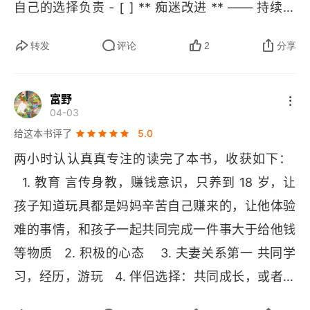
[
自己的选择负责 - 
 ] ** 痴迷改进 ** —— 持续优
[
化，永不满足 - 
 ] ** 健康第一 ** —— 没有健
转发
评论
2
分享
🌟
康，一切归零 ---## 
 三种状态 - ** 乐观 **
 —— 看到可能性 - ** 简单 ** —— 抓住本质 - **
富野
🎯
 专注 ** —— 深度投入 ---## 
 核心原则 ```以
04-03
给这本书评了
5.0
📝
 今日反思 1. 今天我做到了什么？2. 哪个判断可
两小时认认真真专注的读完了本书，收获如下： 
以更好？3. 明天如何改进？
  1. 教育 言传身教，赚钱意识，只养到 18 岁，让
孩子知道玩具都是妈妈辛苦自己赚来的，让他体验
难的事情，和孩子一起共同完成一件事大于给他钱
等物质   2. 积极的心态    3. 夫妻关系第一 共同学
习，经历，游玩   4. 伴侣选择：共同成长，或者影
响他   5. 专注 前提是简单，选择正确的事和人