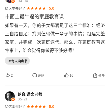
去交换。自己有能力挣钱，腰杆子才硬，生活才有
04-04
自己有能力去教育一个孩子，不会耽误他。如果连
刻意练习观念是认知层面的，状态是实践层面的。
可能成为子女终生的负担。你的子女将来做什么工
底气。无论是靠手艺赚钱，还是靠工资生活，这种
给这本书评了
5.0
好的家庭教育是什么都没想明白，生孩子的底气从
三个状态更需要刻意练习。** 乐观 **，乐观是天
作、喜欢做什么事、在哪里生活，最终都是发展出
市面上最牛逼的家庭教育课
自己能把资源（时间、技能）变成价值的能力，就
哪来？为什么很多父母有了孩子之后，容易溺爱？
然的，悲观是后天习得的。技巧：把 "给他人带来
来的结果。父母能做的，是给孩子装上正确的操作
像学会了游泳，这辈子走到哪个水池边都不怕。赚
如果有一天，你的子女都满足了这三个标准：经济
他们掏心掏肺，什么都替孩子做，结果反而离好的
快乐" 和 "永远鼓励他人" 当作必备技能。我讲座的
系统，然后让他们自己去跑。数量比质量更重要？
钱能力不是金山，而是一把万能钥匙和一张世界地
上自给自足；找到值得做一辈子的事情；组建完整
家庭教育越来越远。根源就在于，他们对 “好的家
收尾语是 "愿我们的孩子，无论走多远，回头都能
这个观点你敢信吗李笑来还有一个让很多家长坐不
图。钥匙能打开各种机会的门，地图能在生活的迷
家庭，并完成一次家庭迭代。那么，在家庭教育这
庭教育” 定义不清。他们怕自己没给孩子好的教
看到我们温和的目光"，这是积极视角。但 "永远鼓
住的观点：在生儿育女这事儿上，数量比质量更重
宫中找到自己的路，而不是坐等别人给一个现成的
件事上，谁会觉得你做得不够好呢？
育，于是就用 “满足孩子” 来弥补。越怕，越变形。
励他人" 这个技能，在家庭中是否稳定发挥？还是
要。听起来荒谬？他用了一个理论来解释：梅特卡
房间。3. 判断大于选择，选择大于努力；判断力决
原来会提问很重要。要学着多给自己提对自己更重
# 每天读点书
辅导孩子时情绪还是会波动？** 简单 **，人越简
夫定律 —— 网络的价值与成员数量的平方成正
定命运，而非性格。先动脑，再动手，做决定前，
要的问题来折磨自己。书里提到的六个观念・尊重
单越好，简单会避免负担和麻烦。要养成呵护简单
比。家庭也是一个网络，兄弟姐妹加上父母，成员
先想清楚什么更重要。选对了方向，努力才不白
2
评论
16
分享
产权：分清楚什么是你的、什么是我的。你想要的
状态的习惯，定期清理多余的东西。我笔记分类细
越多，价值越大。没有兄弟姐妹的人，是很可怜
费；脑子一热，容易吃大亏。人生就像在陌生城市
东西，自己去赚、去获得。这在中国家庭里特别值
致（历史如烟、阅读剪影、教育点滴等），这是系
的。这个观点的逻辑是：先有数量才有质量的意
开车。判断力是看地图、辨方向的能力（知道该往
得学。很多家庭一团乱麻，就是因为产权不清 —— 
胡巍 语文老师
统化的简单。但生活中是否定期清理多余的东西？
义。独生子女的家庭，所有教育投资都押在一个节
05-21
南还是往北）；选择是在路口决定左转还是右转；
啃老的、依赖的、会哭的孩子有奶吃的。不尊重产
比如不必要的社交、过度的信息摄入、对孩子的过
点上，容错率极低。但如果你有几个孩子，每个孩
给这本书评了
5.0
努力是踩油门往前开。如果方向（判断）错了，越