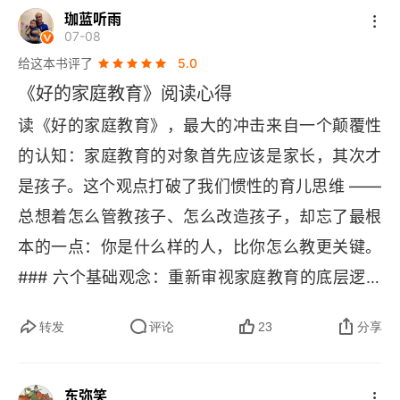
的最毒的话很多家长对孩子说：“我们拼命不都是为
珈蓝听雨
到的钱，还有一个重要的东西 —— 时间。时间跟
07-08
了你吗？”“将来我死了这些不都是你的吗？” 李笑
钱一样是排他性资源，用在这里就不能用在那里。
给这本书评了
5.0
来说，这话毒性最大。因为它在摧毁孩子最底层的
你在伙伴身上投入的时间决定了关系的质量。而
《好的家庭教育》阅读心得
一个观念 —— 产权观念。什么叫产权观念？说白
且，比较神奇的是，你投入得越多，对方就越心疼
读《好的家庭教育》，最大的冲击来自一个颠覆性
了就两句话：什么是我的，什么不是我的。是我的
那些本来可以用来投资未来的时间。反正，我妻子
的认知：家庭教育的对象首先应该是家长，其次才
我要保护，不是我的我不要。就这？对，就这。等
从来不打扰我的工作，用她的话来讲，那些工作时
是孩子。这个观点打破了我们惯性的育儿思维 —— 
孩子长大了，“不是我的，我不要” 这句话，会成为
间，其实都是我们的，不独属谁自己。
总想着怎么管教孩子、怎么改造孩子，却忘了最根
一个人是否善良、是否正直、是否靠谱的最根本判
本的一点：你是什么样的人，比你怎么教更关键。
断依据。你细品。一个从小就知道 “爸妈的东西不
### 六个基础观念：重新审视家庭教育的底层逻辑
是我的” 的孩子，和从小就觉得 “家里一切都是我
书中提出的六个基础观念，每一条都在挑战我们的
的” 的孩子，长大后的内驱力差距有多大？前者必
转发
评论
23
分享
固有认知。** 尊重产权 **，不只是教孩子 "不是我
须自己想办法赚钱才能活下去，后者只需要等着继
的不能拿"，更是大人要明白体面就是尊重产权。在
承就行。在 
AI 
时代，没有内驱力的人，最容易被
东弥笑
家庭中，我们是否清晰界定了 "什么是我的，什么