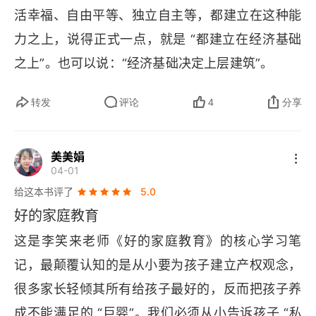
义。《好的家庭教育》以残酷的真相刺痛认知，以
活幸福、自由平等、独立自主等，都建立在这种能
见，从独立到发展是一个永无止境的过程，用心实
系统的框架指明方向，以深刻的启发推动觉醒。它
力之上，说得正式一点，就是 “都建立在经济基础
践和积累，你的改变就是一个家庭的改变，甚至世
不是一本温柔的育儿手册，而是一份充满力量的成
之上”。也可以说：“经济基础决定上层建筑”。
界的改变。
长宣言，既让成年人在扎心的反思中直面问题，又
转发
评论
4
分享
为我们指明了破局的路径。对于所有在家庭教育中
迷茫的成年人而言，这本书是一面镜子、一把钥
美美娟
匙，照见自身的不足，打开成长的大门，让我们在
04-01
教育孩子的同时，完成一场与自我的深度和解与重
给这本书评了
5.0
塑。
好的家庭教育
这是李笑来老师《好的家庭教育》的核心学习笔
记，最颠覆认知的是从小要为孩子建立产权观念，
很多家长轻倾其所有给孩子最好的，反而把孩子养
成不能满足的 “巨婴”。我们必须从小告诉孩子 “私