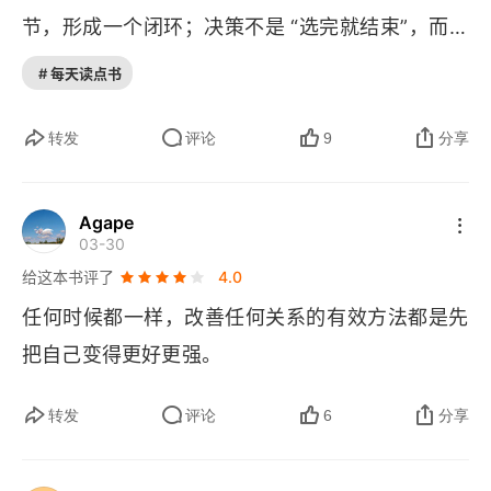
以近乎冷酷的坦诚，逼迫家长直面自身局限，其尖
节，形成一个闭环；决策不是 “选完就结束”，而是
锐程度，足以让每一位深陷教育焦虑的成年人汗
 “选择 + 后果管理”； - 而且这描述了责任结构，用
# 每天读点书
颜。 二、核心脉络：构建家庭教育的底层逻辑     
三个原则把权力与责任对齐：谁承担后果谁做决
 《好的家庭教育》的核心思想，围绕一套完整的认
策，共同承担时明确执行者与决策者，共同执行时
转发
评论
9
分享
知体系展开，为家庭教育勾勒出清晰的行动框架。
由判断力最强者决策； - 最后是能力本质的揭示
1. 六大基础观念：尊重产权、崇尚生产、直面困
 —— 判断力并不是通过 “学知识” 获得，而是在一
Agape
境、决策担当、痴迷改进、健康第一，这六大观念
03-30
次次 “承担后果” 的过程中被训练出来，这一点极其
构成了家庭教育的底层支柱。尊重产权让孩子懂得
给这本书评了
4.0
关键，因为它直接改变了我们看待教育、成长和决
边界感，崇尚生产培养创造价值的能力，直面困境
任何时候都一样，改善任何关系的有效方法都是先
策的方式。  这套原则解决的是 “谁来决定、谁来承
锤炼抗挫力，决策担当赋予责任感，痴迷改进驱动
把自己变得更好更强。
担”，也就是权责结构层 (
governance
，权责结构
持续成长，健康第一筑牢发展根基，六者环环相
 = 决策权、执行权、后果承担之间的分配关系)
转发
评论
6
分享
扣，为孩子的成长搭建起稳固的骨架。2. 三种理想
状态：乐观、简单、专注是家庭教育追求的理想状
Step 
0：
G 
— 
Governance
，先问四个问题：谁承