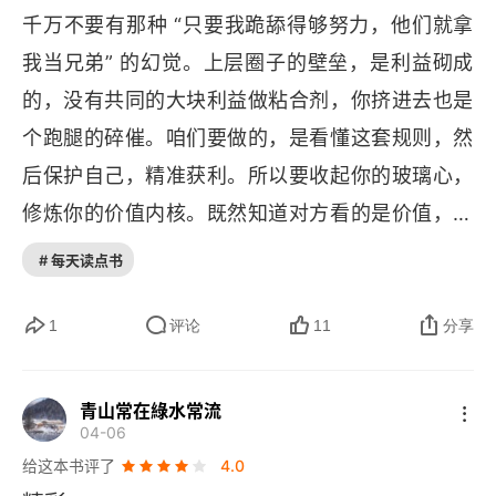
权，孩子容易被养废。・崇尚生产：能力是从实践
度干预。** 专注 **，专注比天赋和努力更重要，
子的成长路径、天赋性格都不一样，整个家庭网络
千万不要有那种 “只要我跪舔得够努力，他们就拿
努力加油，离目的地就越远。4. 传承价值观，而非
中长出来的，不是被喂出来的。・直面困境：别替
是其他能力带来的结果。专注是把时间和精力集中
的价值是指数级增长的。至于传承什么最重要？不
我当兄弟” 的幻觉。上层圈子的壁垒，是利益砌成
财富；统一观念的家庭，才能代代向上。传观念，
孩子把麻烦都挡掉。・决策担当：自己的选择，自
在内部，屏蔽外界的能力。我听书涉猎极广，但
是财富，不是权力，而是价值观。没有统一的价值
的，没有共同的大块利益做粘合剂，你挤进去也是
比传钱更重要，留给子孙最好的东西，不是家产，
己负责。・痴迷改进：不停地优化，不停地把事情
 "时间和精力集中在内部" 这一点，可能还有差距。
观，一两代之后家庭成员就失去了结网能力，家族
个跑腿的碎催。咱们要做的，是看懂这套规则，然
而是明事理、能独立的脑子。一家人心往一处想，
做得更好。・健康第一：这个不用解释。道理都听
比如听课时是否容易被其他内容吸引？辅导孩子时
传承就断了。
AI 
时代的教育：书房是最好的学区房
后保护自己，精准获利。所以要收起你的玻璃心，
劲儿往一处使，这个家才会越来越好。父母从小教
过，但真正去用的家庭有多少？懂得那么多道理，
是否能完全屏蔽外界干扰？### 核心感悟：家长指
李笑来认为，好的教育成本极低。给孩子养成最基
修炼你的价值内核。既然知道对方看的是价值，那
孩子诚实守信、为自己的选择负责、热爱学习，并
过不好这一生，就是没真懂，更没去用。书里还讲
手画脚永远不如以身作则《好的家庭教育》最核心
础的习惯 —— 比如自己的事情自己做 —— 比花多
就别在无效社交上浪费眼泪。把你的专业能力打磨
身体力行。那么，孩子即使白手起家，也能靠这些
# 每天读点书
了很多：什么最重要？判断力最重要。家长的责任
的洞见，不是具体的育儿技巧，而是把焦点转回了
少钱都重要。你家的书房，就是最好的学区房。他
成一把锋利的锥子，让他们需要你。记住，不是你
观念赢得信任、抓住机会、积累财富。当他成家
是什么？怎么衡量？读的时候觉得很惊叹，写得真
大人自身。我们总想着怎么管教孩子、怎么改造孩
自己最精华的学科是：逻辑学、经济学、心理学、
需要圈子，是圈子偶尔需要你手里的那把锥子。这
1
评论
11
分享
后，也会这样教育他的孩子，这就是价值观的传
好。但过了一天写笔记，我发现 —— 我忘了。我
子，却忘了最根本的一点：孩子是父母的影子，父
脑科学、人工智能、复杂性科学。这些学科，大多
时候，你才有资格坐在牌桌上谈条件。
承。一个家庭就像一棵大树。金钱和房产是树上的
竟然这么快忘记了答案。忘了作者的答案，忘了他
母是孩子的根。就像《了凡四训》里说的，袁了凡
数学校不教，但每个家长都可以自学，然后影响孩
果实，摘下来吃完就没了，还可能引来争夺。而正
青山常在綠水常流
的推导过程，连自己该怎么回答这些问题，都想不
教育儿子，从不用父亲的权威施压，从不随意指责
04-06
子。课程的设计原则是三条：尽量正确，尽量科
确的价值观（如诚信、勤劳、担当）则是大树的根
太清楚。这说明什么？说明这些更重要的问题、重
给这本书评了
4.0
批评。他只是把自己的人生经历、成败感悟，娓娓
学，尽量简单。筛选标准更狠：我自己都不敢信
系和主干。根扎得深，主干长得正，这棵树自己就
要的事就没进到我脑子里。说明这些问题，真的值