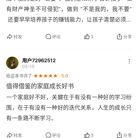
有财产神圣不可侵犯”，做到 “不是我的，我不要”
 还要早早培养孩子的赚钱能力，让孩子清楚必须实
现经济独立，成年不肯老老年也不依赖子女养孩子
转发
评论
3
分享
的最终目的是让他能自给知足。书中反复强调：判
断力比努力更重要选择决定命运选择的本质就是判
用户72962512
断力。优质判断不仅需要认知更需要执行的勇气。
05-19
人天生是消费动物，要对自己的消费负责，就要不
给这本书评了
5.0
停学习，踏实做事，在实践中打磨判断力。同时坐
值得借鉴的家庭成长好书
着点名家庭教育的夫妻关系才是核心，孩子会模仿
一个家庭好不好，关鍵在于有没有一种好的学习纷
父母的行为身教远重于言传，还要帮孩子养成三个
围，在于有没有一种好的迭代关系。人生的成长只
好习惯，保持简单集中精力提升自我，保持专注借
有一条路不断学习。
力浪费时间的习，重视社交，主动进化，最终成长
为有担当，能自主决策的成年人。
转发
评论
3
分享