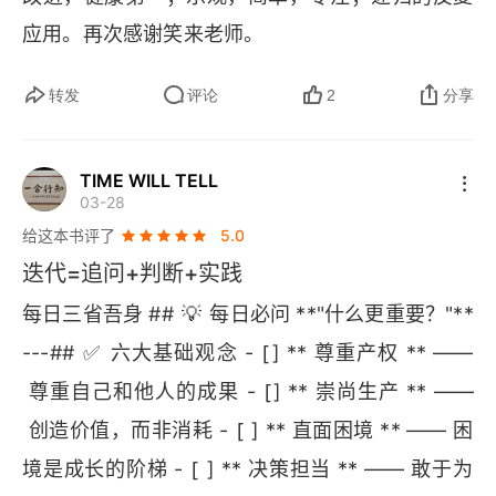
应用。再次感谢笑来老师。
转发
评论
2
分享
TIME WILL TELL
03-28
给这本书评了
5.0
迭代=追问+判断+实践
💡
每日三省吾身 ## 
 每日必问 **"什么更重要？"**
✅
[
---## 
 六大基础观念 - 
] ** 尊重产权 ** ——
[
 尊重自己和他人的成果 - 
] ** 崇尚生产 ** ——
[
 创造价值，而非消耗 - 
 ] ** 直面困境 ** —— 困
[
境是成长的阶梯 - 
 ] ** 决策担当 ** —— 敢于为