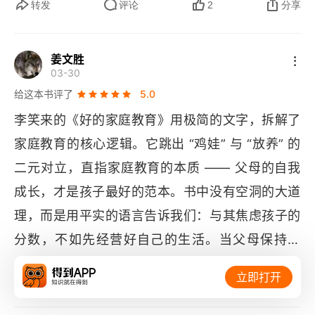
转发
评论
2
分享
姜文胜
03-30
给这本书评了
5.0
李笑来的《好的家庭教育》用极简的文字，拆解了
家庭教育的核心逻辑。它跳出 “鸡娃” 与 “放养” 的
二元对立，直指家庭教育的本质 —— 父母的自我
成长，才是孩子最好的范本。书中没有空洞的大道
理，而是用平实的语言告诉我们：与其焦虑孩子的
分数，不如先经营好自己的生活。当父母保持学
习、理性思考、积极面对困境时，孩子自然会在耳
立即打开
转发
评论
2
分享
濡目染中习得责任与韧性。这种 “身教大于言传” 的
理念，戳中了当代家庭教育的痛点。全书仅 4.4 万