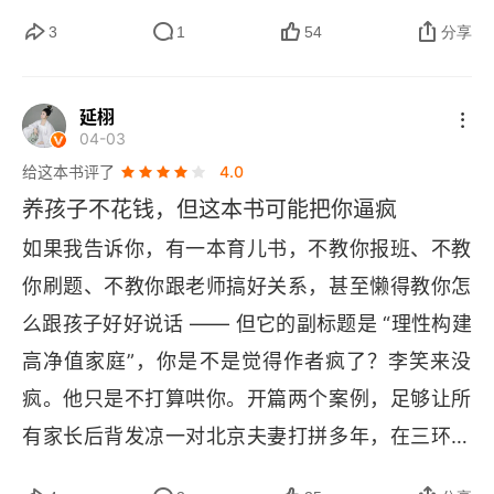
得到。但行好事，莫问前程。假以时日，不可估
得还快 —— 父母高兴时孩子可以看三小时电视，
3
1
54
分享
量。我也愿意乐观、简单，注重积累，痴迷改进，
父母烦躁时连呼吸都是错。这种不确定性会让孩子
做一台递归的进化机器。
长期处于应激状态，消耗大量心理能量去揣测父母
延栩
心思，而非专注于自身发展。李笑来对 “快乐教育”
04-03
 的批评也相当犀利。他认为许多人对快乐教育的理
给这本书评了
4.0
解是偷懒的 —— 以为不要求、不训练、不施加压
养孩子不花钱，但这本书可能把你逼疯
力就是快乐。真正的快乐教育，应当是帮孩子建立
如果我告诉你，有一本育儿书，不教你报班、不教
 “做成事情” 的体验。没有经过专注、坚持、克服困
你刷题、不教你跟老师搞好关系，甚至懒得教你怎
难而获得的成就，那种廉价快乐对孩子毫无意义。
么跟孩子好好说话 —— 但它的副标题是 “理性构建
这个判断我深以为然。观察身边那些真正自信的孩
高净值家庭”，你是不是觉得作者疯了？李笑来没
子，他们无一例外都曾在一两件事情上投入大量时
疯。他只是不打算哄你。开篇两个案例，足够让所
间，最终穿越了从笨拙到熟练的全过程。这种经历
有家长后背发凉一对北京夫妻打拼多年，在三环边
赋予的底气，任何夸奖都无法替代。
上拥有一整栋商业楼，孩子上初中后迷上打游戏。