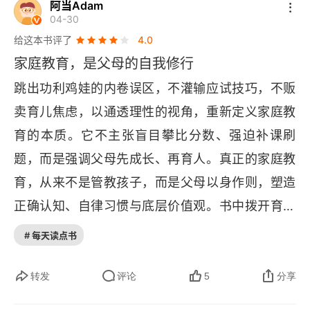
态。当孩子拥有这三种特质，便能摆脱内耗与杂
阿当Adam
担后果、谁执行、谁有最终决策权、三者是否一
04-30
念，以纯粹的心态聚焦成长，形成正向循环。而这
致，并据此识别决策类型（单人决策最清晰，分离
给这本书评了
4.0
三种状态的养成，离不开六大基础观念的长期浸
型决策风险最高，共同决策容易模糊，专家决策依
家庭教育，是父母的自我修行
润，二者相辅相成，共同推动孩子走向发展之路。
赖信任）；很多现实冲突，本质都来自 “决策权与
跳出功利鸡娃的内卷误区，不灌输应试技巧，不贩
3. 家庭教育的本质：李笑来将家庭教育定义为一场
责任不对齐”，例如有的家庭中的典型育儿结构是丈
卖育儿焦虑，以通透理性的视角，重新定义家庭教
无限游戏，其核心不是阶段性胜负，而是持续成长
夫负责策略、妻子负责执行与日常，有时后果却由
育的本质。它不主张盲目攀比分数、强迫补课刷
进步。这意味着家庭教育的目标不是追求某次考试
妻子和孩子共同承担，这违反了 “谁承担后果谁做
题，而是强调父母先成长、再育人。真正的家庭教
的成功，而是培养终身成长的能力，让成长成为贯
决策” 的第一原则，而丈夫坚持主导则源于 “判断力
育，从来不是管教孩子，而是父母以身作则，塑造
穿一生的命题，这种视角打破了短视的教育功利
最强者决策” 的原则，但忽略了执行成本与责任分
正确认知、自律习惯与底层价值观。书中拨开育儿
性，回归教育的长远价值。4. 以生产为核心的教育
担，这就使得问题看似是情绪冲突，实则是结构设
乱象的迷雾，厘清亲子相处、习惯培养、财富认
# 每天读点书
观：书中强调好的家庭教育是以生产为核心的教
计问题。  这套方法真正的价值，在于它把 “谁更焦
知、学习思维的核心逻辑，告诉我们最好的教育，
育，家长自身要成为生产者，更要引导子女成长为
虑、谁更有判断力、谁做得不够” 这些表面问题，
是给孩子稳定的底气、独立的人格和终身成长的能
转发
评论
5
分享
优秀的生产者。这里的生产不仅是物质创造，更是
全部转化为 “权力和责任是否对齐” 的结构问题，从
力。父母的认知高度，决定孩子的人生格局；从容
价值创造的能力，通过践行知行合一，提升自身与