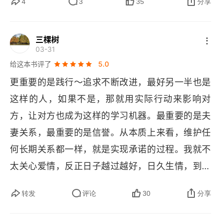
4
3
35
分享
父母软硬兼施没用，孩子撂下一句话：“你们的钱早
晚不都是我的吗？就算我天天打游戏，也不至于饿
三棵树
死呀。” 父亲气急扇了一巴掌，孩子面无表情：“那
03-31
你打死我吧，等我死了看你们咋办？” 另一对父母
给这本书评了
5.0
更惨。花重金送孩子读重点中学、高价补习班、名
更重要的是践行～追求不断改进，最好另一半也是
师辅导、美国留学，22 岁学成归来，又操心安排
这样的人，如果不是，那就用实际行动来影响对
银行工作，月薪 8000。结果孩子想买 30 多万的
方，让对方也成为这样的学习机器。最重要的是夫
手表，父母觉得没必要，孩子就绝食不上班，说
妻关系，最重要的是信誉。从本质上来看，维护任
 “同学都有，我没脸见人”。父母妥协了。两个案
何长期关系都一样，就是实现承诺的过程。我就不
例，一个沉迷游戏，一个虚荣任性。病根一样：孩
太关心爱情，反正日子越过越好，日久生情，到最
子没建立 “我要靠自己活着” 的观念。李笑来把这个
后，每次跟妻子说 “我爱你” 的时候都是真心的。我
问题追到了一个让人非常不舒服的源头 —— 家长
转发
评论
30
分享
相信她也一样。健康的合作关系，核心无非三点：
自己。“将来这些都是你的”—— 这是你能对孩子说
责，权，利。你在家里能够投入的，除了在外面赚