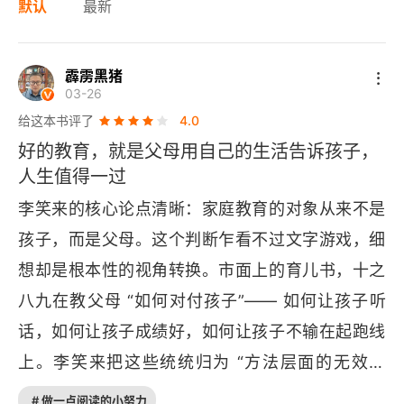
默认
最新
霹雳黑猪
03-26
给这本书评了
4.0
好的教育，就是父母用自己的生活告诉孩子，
人生值得一过
李笑来的核心论点清晰：家庭教育的对象从来不是
孩子，而是父母。这个判断乍看不过文字游戏，细
想却是根本性的视角转换。市面上的育儿书，十之
八九在教父母 “如何对付孩子”—— 如何让孩子听
话，如何让孩子成绩好，如何让孩子不输在起跑线
上。李笑来把这些统统归为 “方法层面的无效努
力”。他提出的问题是：父母自身是什么样的人？父
# 做一点阅读的小努力