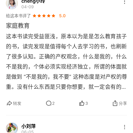
cheng小玲
培养强健体能，因为 “体力决定了脑力的上限”，是
04-09
支撑终身发展的本钱。这六个观念如同家庭教育
给这本书评了
5.0
 “操作系统” 的基石，家长以身作则地践行，孩子自
家庭教育
然会呈现出乐观、简单、专注的理想生命状态。所
这本书读完受益匪浅，原本以为是是怎么教育孩子
有努力最终都指向的那 “一个递归动作”，便是发展
的书，读完发现是值得每个人去学习的书，也刷新
 (
Development
)—— 一个通过反复应用上述原
了很多认知。正确的产权观念，什么是我的，什么
则，不断迭代、向上进步的无限循环过程。
不是我的，个体必须实现经济独立，所谓的体面就
是做到 “不是我的，我不要” 这种态度是对产权的尊
重。没有什么东西是只要你想要，就一定会有的，
想要的得不到是人生常态。私有财产神圣不可侵
转发
2
3
分享
犯，发现很多人其实边界感都缺乏的，同样的事情
也要教会孩子，什么是自己的，什么不是自己的，
小刘萍
产权意识，以及 “你要对自己做的选择负责，比如
06-05