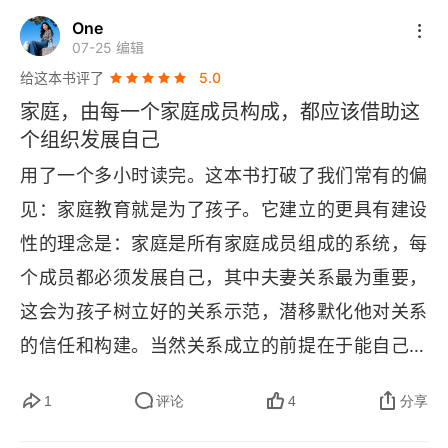
而可以进一步固化为一个可执行的家庭决策协议：
松弛的家庭氛围，才是孩子一生最大的底气。好的
One
孩子的生产力，成为真正的发展论者，让教育回归
在每个重要决策前，先确认后果承担（短期与长期
07-25 编辑
家庭教育，不是塑造完美孩子，而是先成为清醒自
创造价值的本质。三、成年人的觉醒：重塑自我，
给这本书评了
5.0
由谁承担）、执行责任（谁执行、是否具备能
律的父母。
赋能成长《好的家庭教育》对成年人的启发，远不
家庭，由每一个家庭成员构成，都应该借助这
力）、决策权（是否与承担一致，若不一致是否授
止于教育孩子的方法，更是一场关于自我重塑的觉
个组织发展自己
权），并遵循一个关键原则 ——“不承担后果的
醒。1. 先育己，再育儿：书中反复强调家长是家庭
用了一个多小时读完。这本书打破了我们常有的偏
人，不拥有最终决策权”。
教育的第一责任人，这倒逼成年人完成角色认知的
见：家庭教育就是为了孩子。它建立的更具有建设
蜕变。我们不能再以教育者的姿态居高临下，而要
性的理念是：家庭是所有家庭成员组成的系统，每
以学习者的身份率先成长。家长的言行是孩子最生
个成员都必须发展自己，其中夫妻关系最为重要，
动的教材，邋遢的父母养不出整洁的孩子，沉迷手
这会为孩子树立好的关系示范，潜移默化他对关系
机的父母也难以培养专注的孩子。唯有家长主动迭
的信任和构建。当然关系成立的前提在于能自己照
代认知、修正行为，才能为孩子树立榜样，让教育
顾好自己，即实现经济上的自主，这是我们需要从
1
评论
4
分享
成为一场共同成长的旅程。2. 摒弃短视，拥抱长期
小培养孩子的，从产权观念，到对资源有限、困境
主义：在功利主义盛行的当下，这本书提醒成年人
永恒的理解，都要通过我们的言传身教影响孩子，