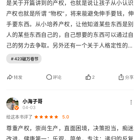
是关于开篇讲到的产权，也就是说让孩子从小认识
产权也就是所谓 “物权”，将来能避免伸手要钱，伸
手要东西。从小培养产权，让他知道某些东西是别
人的某些东西自己的，自己想要的东西可以通过自
己的努力去争取。另外还有一个关于人格定性的内
容，已做了划线笔记，就是固守型人格和进取型人
# 423破万卷节
格。固有型人格，他总会拿自己跟他人比较。当他
认为自己不如别人时，就会做出判断，算了，不做
转发
评论
2
分享
了。而进取型人格会拿过去的自己和未来的自己做
比较，并且善于从进步中获得快乐和养分。如果固
小海子哥
04-03
有型人格是一片贫瘠的土地，啥都长不出来，那进
给这本书评了
5.0
取型人格就是一片肥沃的土壤，能长出主动性自驱
尊重产权，崇尚生产，直面困境，决策担当，痴迷
力和自信心。
改进，健康第一；乐观，简单，专注；递归的反复