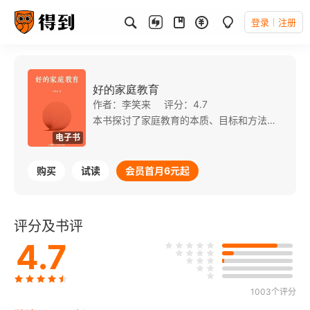
登录
注册
好的家庭教育
作者：李笑来
评分：4.7
本书探讨了家庭教育的本质、目标和方法，并为家长提供实用的指导。这套操作系统，可以用十个关键词来概括： 六个基础观念：尊重产权、崇尚生产、直面困境、决策担当、痴迷改进、健康第一。 三种状态：乐观、简单、专注。 最终导向：发展。 六个基础观念做得好，孩子自然会变得乐观、简单、专注，并进一步导向无限循环的动作——发展。 家庭教育的对象首先应该是家长，其次才是孩子。家长指手画脚永远不如以身作则。好的家庭教育，成本极低，却让孩子受益终生。
电子书
购买
试读
会员首月6元起
评分及书评
4.7
1003个评分