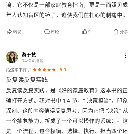
花一分钱，只需要花点勇气。
漓。它不仅是一部家庭教育指南，更是一面照见成
年人认知盲区的镜子，迫使我们在扎心的刺痛中重
新审视教育的本质。 一、真相的锋芒：残酷中见真
转发
评论
9
分享
章      李笑来的笔触从不粉饰太平，他撕开家庭教
育的温情面纱，直指核心矛盾。书中一针见血地指
游于艺
出，家庭教育的首要对象不是孩子，而是家长，真
04-04 编辑
正需要被教育的，是承担教育责任的父母。这一观
给这本书评了
5.0
点颠覆了传统认知，戳中无数家长的痛点 —— 我
反复读反复实践
们总在焦虑如何改变孩子，却鲜少反思自身行为对
反复读反复实践，是《好的家庭教育》这本书的正
孩子的塑造。      更犀利的是，他揭露了过度保
确打开方式。我对书中 1.4 节，” 决策担当”，印象
护、唯成绩论等教育误区对孩子成长的桎梏，这些
深刻。这段内容值得反复思考，因为它把 “决策” 从
被普遍默认的 “爱”，实则是阻碍孩子独立与成长的
一个抽象能力，拆成了一个可以操作的系统：-  这
枷锁。这种对现实的无情解剖，没有迂回与妥协，
是一个流程，包含权衡、选择、执行、担当四个环