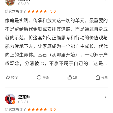
淘汰。这本书最狠的其实是这个：根本就不是在教
03-30
不是我的"？孩子的零花钱、个人物品、隐私空间，
你怎么教孩子书的开头就说得很清楚：这套课程核
给这本书评了
5.0
我们真的尊重了吗？** 崇尚生产 **，不是逼孩子
心上来讲是写给我自己的。为什么？因为 “真正应
家庭是实践、传承和放大这一切的单元。最重要的
多学多考，而是培养成为生产者的能力 —— 生产
该受教育的其实是家长，首先是家长，然后才是孩
不是留给后代金钱或安排其道路，而是通过自身成
别人没生产过的东西。这让我想到自己长期在得到
子”。家长指手画脚永远不如以身作则。好的家庭教
就的示范，将这套如何正确思考和行动的价值观与
学习、写笔记、整理分享，这就是典型的生产者行
育，成本极低，却让孩子受益终生。李笑来把好的
能力传承下去，让家庭成为一个能自主成长、代代
为。但 "创造" 层面还有提升空间：那些读史对照笔
家庭教育比作一套操作系统，一共 10 个关键词：6 
向上的生命体。基石（从哪里开始），一切源于产
记，很多是深度整理，但原创性的洞见输出可以更
个基础观念（尊重产权、崇尚生产、直面困境、决
权观念，分清彼此，不拿不属于自己的。这是诚
多。** 直面困境 **，物资永远是稀缺的，困境永
策担当、痴迷改进、健康第一），3 个状态（乐
信、独立与所有合作的起点。核心行动（靠什么立
恒存在。拒绝生活在童话里，理解无解困境是拥有
观、简单、专注），最终导向一个动作 —— 发
转发
评论
18
分享
足），崇尚生产与创造价值。无论是制造、贸易还
真正勇气的基础。在辅导孩子时，我们是否真正接
展。这套操作系统怎么用？6 个基础观念相当于 6
是组织，经济独立是人格独立的基础，是实现其他
受了 "物资稀缺、竞争永恒" 的现实？还是总想着替
 个判断依据，任何时候都可以成为重要选择的依
史东帅
一切追求的支撑。关键能力（如何做对事），判断
03-31
→
孩子铺平所有路？** 决策担当 **，决策由权衡
据。3 个状态就是时刻检查这些观念是否在运行。
力高于选择与努力。通过不断追问什么更重要来提
给这本书评了
5.0
→
→
选择
执行
担当四个环节构成。出现问题先解决
发展就是反复迭代。听着像编程？对。李笑来说他