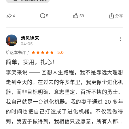
母过着怎样的生活？父母在用什么方式思考？这些
才是真正的起跑线。书中有一个观点值得反复琢
4
5
59
分享
磨：家庭教育最大的失败，是父母把全部注意力放
在孩子身上。这句话初听悖谬，细思极恐。当父母
淸风徐来
04-05
放弃自我成长，将所有希望寄托于孩子，这种 “牺
给这本书评了
5.0
牲” 本身就构成了最沉重的压力系统。孩子感受到
简单，实用，扎心！
的不是爱，而是债务。李笑来主张父母应该把至少
李笑来说 —— 回想人生路程，我不是靠远大理想
一半精力用于经营自己 —— 赚钱、读书、保持好
走到今天的。在过去的许多年里，我更像个进化机
奇心、持续迭代认知。这不是自私，而是为孩子提
器，而非目标明确、意志坚定、百折不挠的勇士。
供一个可模仿的成长样本。书中有个概念叫 “家庭
我自己就是一台进化机器。我的妻子通过 20 多年
宪法”，意在强调家庭规则的稳定性和可预期性。规
的时间也把自己打造成了进化机器。不仅我做得
则不应朝令夕改，不应因人而异，更不应视父母情
到，我妻子做得到，我相信只要愿意，所有人都做
绪而定。很多家庭的混乱，根源在于规则比天气变