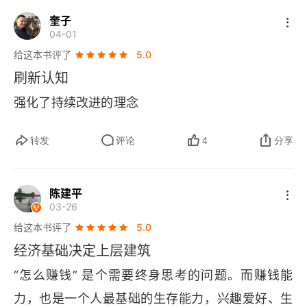
跳出阶段性胜负的陷阱，用无限游戏的思维看待教
奎子
比如不给孩子除了必要物质条件更多的物质，对待
04-01
育与人生。家庭教育的目标不是让孩子赢在起跑
孩子的 “想要”，要正确应对，设置界限，绝不过分
给这本书评了
5.0
线，而是培养其持续成长的能力。这种思维迁移到
满足，同时用 “需要” 来替代 “想要”，比如他想要
刷新认知
成年人的生活中，意味着我们要放下对短期利益的
恐龙模型，你可以给他介绍恐龙知识的书，“需要”
强化了持续改进的理念
执念，在工作、学习中聚焦长期价值，以持续进步
 的部分可以无条件满足。只有认清 “想要” 和 “需
的姿态应对人生的不确定性。3. 重构价值认知，践
要”，正确对待它们，即我们满足足够的需要，不追
转发
评论
4
分享
行生产者思维：崇尚生产的教育观，为成年人提供
求过分的想要，才能在心态上保持 “乐观”、“简
了全新的价值坐标。我们不再以消费或占有为衡量
单”、“专注” 这些帮助我们发展的品质。而追求发
陈建平
标准，而是以创造价值为核心追求。这种思维转
03-26
展是一个家庭最重要的价值观，书中的词是 “痴迷
变，让成年人重新定义成功 —— 不是拥有多少资
给这本书评了
5.0
于改进”。这种价值观我们还需要有意识地传承，家
经济基础决定上层建筑
源，而是能创造多少价值。在工作中主动担当，在
庭才会更加发展壮大。我们也会借这个视角看见真
生活中创造价值，这种生产者思维不仅能赋能家庭
“怎么赚钱” 是个需要终身思考的问题。而赚钱能
正的长远，从而更好地发展自己，而不是追求他人
教育，更能让成年人在自我实现中找到人生的意
力，也是一个人最基础的生存能力，兴趣爱好、生
所谓的正确和应该。总之这本书应该让每个人看