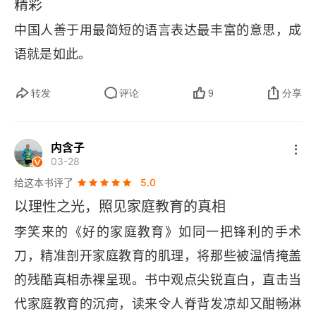
精彩
道给孩子听，一步步引领儿子树立正确的人生观、
的，我自己都不敢用在我自己孩子身上的，我绝不
能源源不断地结出新的、更多的果实，荫庇一代又
得反复琢磨，不是读一遍就能解决的。这本书值得
中国人善于用最简短的语言表达最丰富的意思，成
价值观、世界观，让他从心底坚信：我的命运，我
拿出来分享。这本书到底值不值得读如果你是那种
一代人。总之，我的人生，建立在不拿不属于自己
再细读一遍。不是因为它给了答案，而是因为它问
语就是如此。
自己做主。最好的教育，从来不是管教，而是引
追求 “标准答案” 的家长 —— 比如 “孩子几岁该学
之物的体面上，依靠创造价值的能力立足，通过不
对了问题。给出了很多值得去琢磨对人生更重要的
领；父母的修行，就是孩子最好的起跑线。--- 一
什么”“怎么跟老师沟通”“报什么兴趣班最好”—— 这
断做出更好选择前行，并让这一切努力，在我身后
问题，而这些问题，值得自己想。
转发
评论
9
分享
切刚刚开始。接下来，要做的无非就是六个基础观
本书会让你很抓狂。因为它不给答案，只给框架。
成为能被传承的品格与智慧。人生的核心任务是构
念、三个状态，持续改进，以身作则。愿我们的孩
它不告诉你做什么，只告诉你用什么判断标准去做
建一套以产权为基石、以生产为实践、以判断为导
内含子
子，无论走多远，回头都能看到我们温和的目光。
选择。但如果你愿意承认一件事 —— 你自己才是
航的理性价值观与行为体系，并通过在家庭中以身
03-28
孩子真正的起跑线，你的人生操作系统决定孩子的
给这本书评了
5.0
作则、代代传承，实现个人与家族的持续、自主的
底层算法 —— 那这本书值得你花时间读三遍。第
以理性之光，照见家庭教育的真相
成长与繁荣。
一遍：别被气死。第二遍：开始反思。第三遍：发
李笑来的《好的家庭教育》如同一把锋利的手术
现自己才是问题所在。然后你就会明白，李笑来说
刀，精准剖开家庭教育的肌理，将那些被温情掩盖
 “好的家庭教育成本极低” 是什么意思 —— 真正贵
的残酷真相赤裸呈现。书中观点尖锐直白，直击当
的是你脑子里的那些旧观念。而换掉它们，不需要
代家庭教育的沉疴，读来令人脊背发凉却又酣畅淋