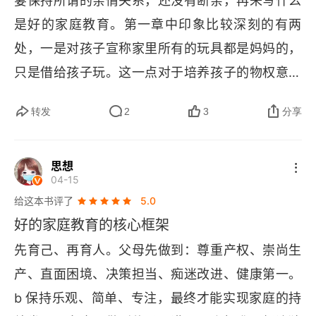
妻保持所谓的亲情关系，还没有断亲，再来写什么
是好的家庭教育。第一章中印象比较深刻的有两
处，一是对孩子宣称家里所有的玩具都是妈妈的，
只是借给孩子玩。这一点对于培养孩子的物权意识
非常不利。二是只满足孩子最基本的需要，只有
转发
2
3
分享
 “对书的愿望是可以满足的”，这会极大地造成儿童
的不配得感和匮乏感。小孩 18 岁之前都是没有经
思想
济能力的，但这表示就不应该有属于自己的东西
04-15
吗？如果一个家庭里连玩具都不属于孩子，都没有
给这本书评了
5.0
支配的权利，那孩子还能觉得自己在这个家里拥有
好的家庭教育的核心框架
什么呢？如果从小到大一直生活在一个什么都 “不
先育己、再育人。父母先做到：尊重产权、崇尚生
属于” 自己的家里，孩子只会产生极度匮乏感，接
产、直面困境、决策担当、痴迷改进、健康第一。
下来的愿望就是成人以后拼命弥补这样的匮乏感，
b 
保持乐观、简单、专注，最终才能实现家庭的持
以及尽快建立属于自己的家庭，随后完成对父母关