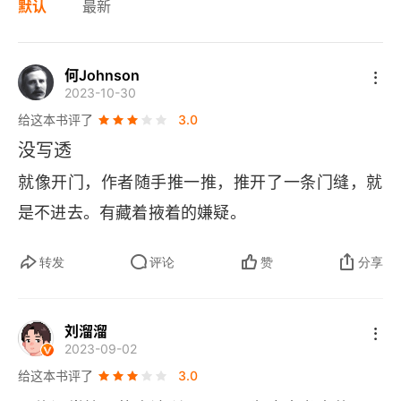
默认
最新
何Johnson
2023-10-30
给这本书评了
3.0
没写透
就像开门，作者随手推一推，推开了一条门缝，就
是不进去。有藏着掖着的嫌疑。
转发
评论
赞
分享
刘溜溜
2023-09-02
给这本书评了
3.0