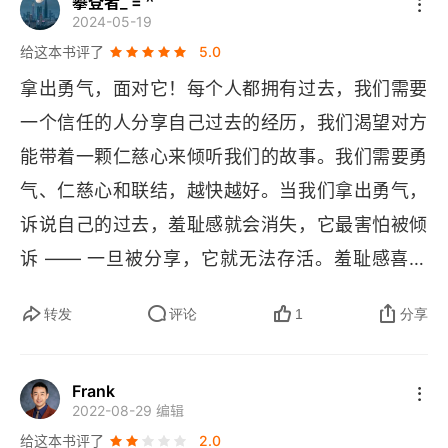
攀登者_ = ^
系是重中之重，我们能够通过自爱来满足自己。
堂。
2024-05-19
5、无论现实，我们怎样失意，但我们仍然值得被
给这本书评了
5.0
爱。
拿出勇气，面对它！每个人都拥有过去，我们需要
一个信任的人分享自己过去的经历，我们渴望对方
能带着一颗仁慈心来倾听我们的故事。我们需要勇
气、仁慈心和联结，越快越好。当我们拿出勇气，
诉说自己的过去，羞耻感就会消失，它最害怕被倾
诉 —— 一旦被分享，它就无法存活。羞耻感喜欢
隐藏在角落里，最可怕的是，当我们感到羞耻的时
转发
评论
1
分享
候，我们总是习惯把它埋在心底。一旦我们保持缄
默，羞耻感就会肆意扩散。我必须大声告诫自
Frank
己：“我得马上找人倾诉！布琳，勇敢一点！” 但是
2022-08-29 编辑
对于仁慈心和联结最困难的地方。
给这本书评了
2.0