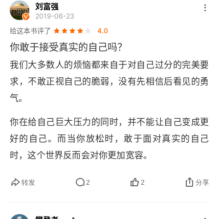
刘富强
就是觉得 “我不够好。”，是采用了社会评价体系作
2019-06-23
为评价自己的标准。作者有一次搞砸了一个她很重
给这本书评了
4.0
视的演讲，那种钻地缝的感觉可能我们也有经历，
你敢于接受真实的自己吗？
的确感觉非常不好，如果处理不好，会给未来留下
我们大多数人的烦恼都来自于对自己过分的完美要
心理阴影。3、作者给出了一个在挫折事件中如何
求，不敢正视自己的脆弱，没有先相信后看见的勇
快速复原的方法，羞耻感若想控制我们的生活必须
气。
满足三个条件：掩饰、沉默和评判。让人们从羞耻
你在给自己巨大压力的同时，并不能让自己变成更
中站起来的复原力所包含的四个因素：1）. 理解羞
好的自己。而当你放松时，敢于面对真实的自己
耻感，能够识别产生羞耻的诱因。2）. 批判地看问
时，这个世界反而会对你更加宽容。
题，不完美不代表不够好。3）. 和信任的人分享故
事，说出来。4）. 勇敢地谈论羞耻 -- 能说出自己
用马克吐温的一句话作为结束语：
转发
2
2
分享
的感受，表达自己的需要。4、我们渴望获得爱、
跳舞，像没有人注视一样；唱歌，像无人聆听一
归属感、价值感。它们来自关系，这里跟自我的关
样。热恋，像从未受过伤；活着，即把人间当作天