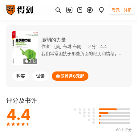
登录
注册
脆弱的力量
作者：[美] 布琳·布朗
评分：4.4
我们常常困扰于那些负面的经历和情绪，如脆弱、羞耻、恐惧和自卑，甚至认为正是这些不完美让我们深陷于疲惫，阻碍了我们的成长。但在布琳·布朗看来，正是我们自身的脆弱赋予我们力量，“在充满危机和不确定的路上,当自我拉扯、纠结、恐惧缠绕你时,人生不完美的‘礼物’不期而至,拥有它们会让你全心投入生活。”
电子书
购买
试读
会员首月6元起
评分及书评
4.4
60个评分