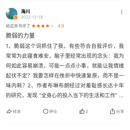
空拳、亲自下场玩耍的泥地足球赛。真正的快乐不
因为你本来就没有什么所以不要怕失去。你的人生
在于保持衣冠整洁（完美），而在于敢于扑救、不
海川
是一次性的，而你要做的就是把你最精彩的一面拿
2022-12-18
怕弄脏（脆弱），并全情享受和队友在一起的游戏
出来。每一个不曾起舞的的日子都是对生命的一种
给这本书评了
4.0
过程（投入）。
辜负。
脆弱的力量
1、脆弱这个词抓住了我，有些符合自我评价，我
常常为此寝食难安，脑子里经常出现的念头：我为
何如此容易崩溃，可能一点点小事，就能让我情绪
起伏不定？我要怎样在挫折中快速复原，而不是一
味内耗？2、作者布琳布朗经过对羞耻感长达十年
的研究，发现 “全身心的投入当下的生活和工作” 是
人们获得幸福的途径，阻碍人们获得幸福的三个要
转发
评论
2
分享
素就是 “羞耻感、恐惧、脆弱”。人们如果能无条件
的爱自己，一切问题都会迎刃而解，羞耻感的本质