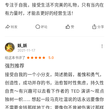
专注于自我，接受生活不完美的礼物，只有当内在
有力量时，才能去更好的经营生活！
转发
评论
赞
分享
妖_妖
2021-11-17
给这本书评了
5.0
强烈推荐
接受自我的一个小分支，简述脆弱，羞愧和勇气，
创造性，成功并存的书，治愈暂时性焦虑，持久性
自责～有兴趣可以去看下作者的 
TED 
演讲～观点
独树一帜…… 想起一段马克吐温说的话永远要像你
不需要金钱那样地工作；要像你不曾被伤害过那样