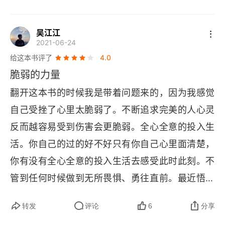
来。脆弱和困难就是那片水，对抗它让人精疲力
明”。好好珍惜这十个礼物，这是宝藏：别管别人怎
尽，接纳它，才能获得自由和力量。3. 真正的富足
么想；不要完美主义；停止麻木与无力；放下不足
吴江江
在于心灵，它源自珍惜当下、保持创造力和敢于玩
2021-06-24
和恐惧；不确定，也没关系；放下比较；摘掉疲
乐，而非攀比与无休止的生产。别总盯着别人有什
给这本书评了
4.0
惫……
么，多看看自己手里握着啥。少跟人比来比去，多
脆弱的力量
找点乐子，做点自己喜欢的事。轻松点，开心活着
翻开这本书的时候我是带着问题来的，因为我感觉
的关键不是多成功，而是要会玩！攀比和不停生产
自己受挫了心里太脆弱了。不断追求完美的人心灵
就像一场没有终点的马拉松，永远看着前面的人，
反而越容易受到伤害会更脆弱。全心全意的投入生
又累又焦虑。而珍惜当下的玩乐就像在自家的后花
活。你自己的过的好不好只有你自己心里面清楚，
园里散步，欣赏每一朵花，享受每一刻阳光，内心
你有没有全心全意的投入生活去感受此时此刻。不
是充盈和快乐的。生活不是和别人赛跑，而是经营
管到任何时候做到无所畏惧、勇往直前。最近悟到
好自己独一无二的花园。总之，生活不是一场需要
的以前就是天不怕地不怕，上班了以后反而变得犹
转发
评论
6
分享
打扮完美才能参加的化妆舞会，而是一场需要赤手
犹豫豫畏首畏尾。时刻提醒自己没有什么好怕的，