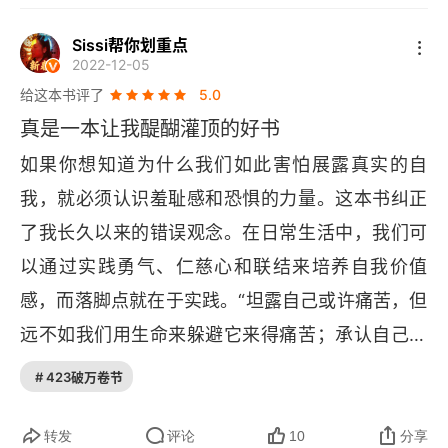
自己，而不是为了合群而装模作样时，才真正找到
一个真诚的人，不论遇到什么事、碰上什么人都能
Sissi帮你划重点
了家的感觉。爱自己就像成为自己最好的朋友。别
接受和表达自己的真实感受，但不被这些人和事物
2022-12-05
责怪好朋友有点胖或能力不足。支持他、鼓励他。
所改变。做一个阳光的人，不断散发光芒，将黑暗
给这本书评了
5.0
现在，请同样对待自己。就像一棵树，归属感不是
转化为光明的力量，去帮助他人变得更好、让世界
真是一本让我醍醐灌顶的好书
拼命长成别人喜欢的形状，而是深深扎根于我就是
变得更好。勇敢生活，让他人从自己身上获得力
如果你想知道为什么我们如此害怕展露真实的自
我这片土壤，这样才能稳稳当当。2. 全心投入生
量、传递力量。
我，就必须认识羞耻感和恐惧的力量。这本书纠正
活，始于接纳不完美的自我。唯有忍受脆弱，才能
了我长久以来的错误观念。在日常生活中，我们可
发现无限的光明，让喜悦战胜恐惧。想活得带劲，
以通过实践勇气、仁慈心和联结来培养自我价值
首先得承认自己不行也没关系。别总撑着装坚强，
感，而落脚点就在于实践。“坦露自己或许痛苦，但
认怂反而更轻松。当接受自己也会怂、也会怕，好
远不如我们用生命来躲避它来得痛苦；承认自己的
运气和开心事才更容易找上门。接纳不完美就像学
弱点或许危险，但远不如我们放弃爱、归属感和喜
# 423破万卷节
会在水里漂浮。越紧张，拼命扑腾，就越容易下
悦来得危险 —— 正是这些体验让我们变得脆弱不
沉。但当全身放松，信任水流，反而能自然地浮起
堪，但我们只有勇于探索黑暗，才能发现无限的光
转发
评论
10
分享