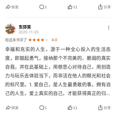
时候，我们大概率会崩溃，然后怀疑自己之前的坚
转发
1
11
分享
持，这会白白浪费时间，也影响自己的心情。人渴
望在任何时候都表现得勇敢，用一副坚不可摧的铠
东弥笑
2025-11-23
甲来显示自己的强大，而这其实是相当脆弱的，因
给这本书评了
4.0
为它不能够持久。人只有坦然面对自己的不完美，
幸福和充实的人生，源于一种全心投入的生活态
而且接受外界的一切变化，同时坚定地前行才是真
度，即鼓起勇气，接纳那个不完美的、脆弱的真实
正的勇敢。像水一样根据实际情况不断调整自己的
自我，并在此基础上，用慈悲心对待自己，用创造
形态，不与万物相争而无私奉献自己的力量，帮助
力与玩乐去体验当下，而非活在他人的眼光和社会
他人并且不夸耀自己的能力，将自己放在最低的位
的标尺里。1. 爱自己，是人生最勇敢的事。拥有自
置。这才是真正的勇敢，坚持做自己不受外界影
己的人生，爱上真实的自己，才能获得真正的归属
响。人都有脆弱的时候，你越是想掩饰自己的脆
感。爱自己是起点，也是终极的勇敢。人这一生，
弱，脆弱就越有力量。当你接受自己的脆弱并分享
转发
1
11
分享
最牛的本事就是先把自己哄开心了。当敢做真实的
自己的脆弱时，它便因无处依附而失去了力量。做