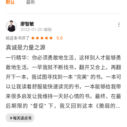
默认
最新
廖智敏
2022-01-20 编辑
给这本书评了
5.0
真诚是力量之源
一行精华：你必须勇敢地生活，这样别人才能够勇
敢地生活。一早我就不断找书，翻开又合上，再翻
开下一本，我试图寻找到一本 “完美” 的书。一本可
以让我读着舒服能快速读完的书，一本能够给我带
来很多启发让我维持一天好心情的书。最终，在最
后期限的 “督促” 下，我又回到这本《脆弱的力
量》。它告诉我，我们喜欢追求完美，但完美是经
# 每天读点书
不起细观的。当完美之物和完美之人呈现出瑕疵的