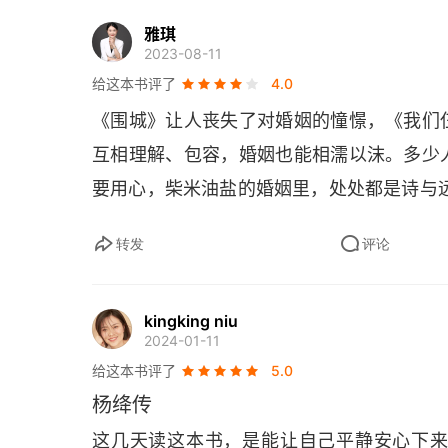
雅琪
2023-08-11
给这本书评了
4.0
《围城》让人丧失了对婚姻的憧憬，《我们
互相理解、包容，婚姻也能相濡以沫。多少
要用心，柴米油盐的婚姻里，处处都是诗与
转发
评论
kingking niu
2024-01-11
给这本书评了
5.0
杨绛传
这几天读这本书，是能让自己平静安心下