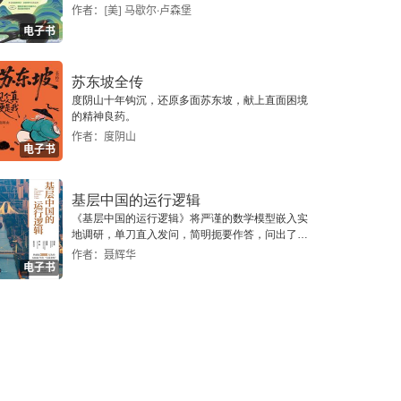
作者：[美] 马歇尔·卢森堡
电子书
苏东坡全传
度阴山十年钩沉，还原多面苏东坡，献上直面困境
的精神良药。
作者：度阴山
电子书
基层中国的运行逻辑
《基层中国的运行逻辑》将严谨的数学模型嵌入实
地调研，单刀直入发问，简明扼要作答，问出了一
个真实切近的基层中国。
作者：聂辉华
电子书