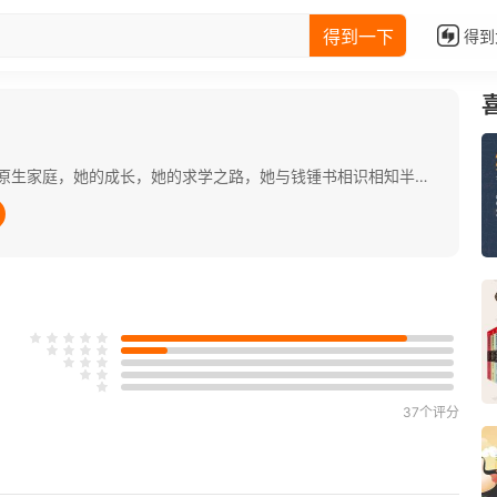
得到一下
得到
本书全线讲述了杨绛的百年人生：她的原生家庭，她的成长，她的求学之路，她与钱锺书相识相知半个多世纪的爱情和婚姻，她对婚姻经营的智慧、对自己人生事业的规划、面对坎坷的淡定、和历经磨难的坚韧。她的一切在书中得到了淋漓尽致的体现。 杨绛的智慧、从容、优雅、淡定是从骨子里散发出来的，她的气度和格局值得我们一遍遍的阅读和认识，体会和感悟。作者用三年时间搜集了大量的史料，详实而全面地展现了杨绛的人生、智慧和精神，给读者以人生启示，收益无穷。
37个评分