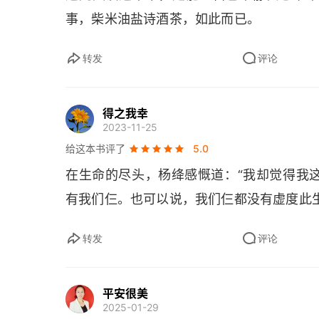
事，柴米油盐诗酒茶，如此而已。
转发
评论
得之我幸
2023-11-25
给这本书评了
5.0
在生命的尽头，杨绛感慨道：“我却觉得我
有我们仨。也可以说，我们仨都没有虚度此
转发
评论
平安很美
2025-01-29