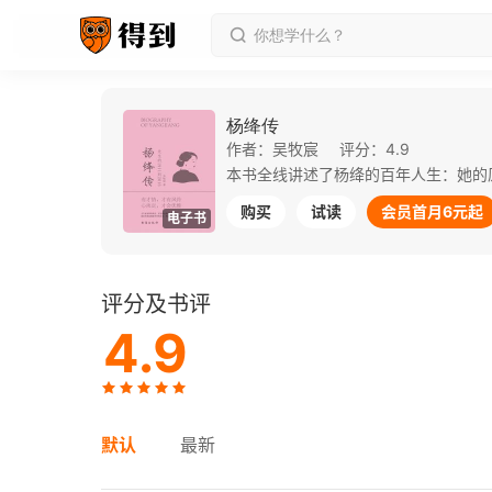
杨绛传
作者：吴牧宸
评分：4.9
购买
试读
会员首月6元起
电子书
评分及书评
4.9
默认
最新