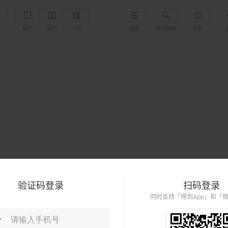
置
单栏
双栏
三栏
目录
书内搜索
同步
验证码登录
扫码登录
同时支持「得到App」和「