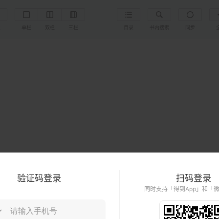
置
单栏
双栏
三栏
目录
书内搜索
同步
验证码登录
扫码登录
同时支持「得到App」和「