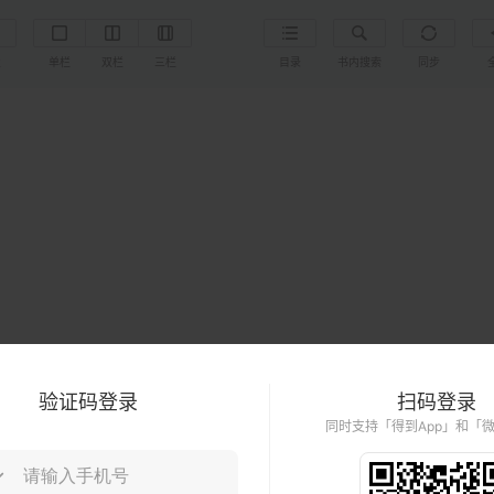
置
单栏
双栏
三栏
目录
书内搜索
同步
验证码登录
扫码登录
同时支持「得到App」和「
黄金：权力与
财富的世界简