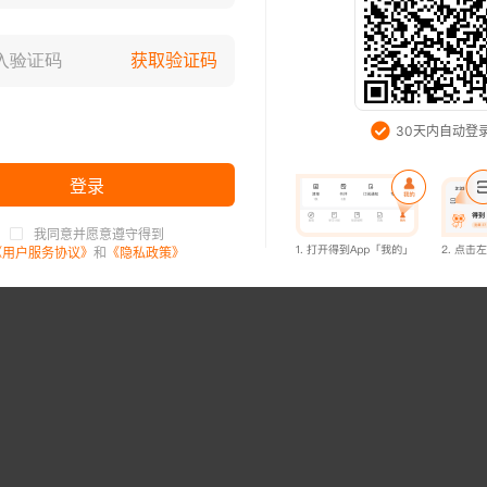
史
[德] 伯德·史蒂芬·格雷
登录已过期，请重新登录
获取验证码
试读已结束，购买后可继续阅读
知道了
30天内自动登
开通会员，3万本书免费看（首月6元起）
登录
购买35.99元
我同意并愿意遵守得到
登录已过期，请重新登录
《用户服务协议》
和
《隐私政策》