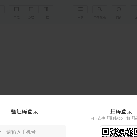
置
单栏
双栏
三栏
目录
书内搜索
同步
验证码登录
扫码登录
同时支持「得到App」和「