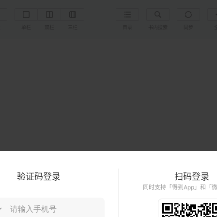
置
单栏
双栏
三栏
目录
书内搜索
同步
验证码登录
扫码登录
同时支持「得到App」和「