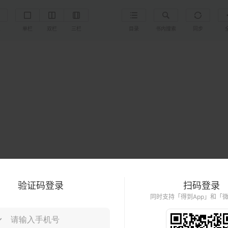
置
单栏
双栏
三栏
目录
书内搜索
同步
验证码登录
扫码登录
同时支持「得到App」和「