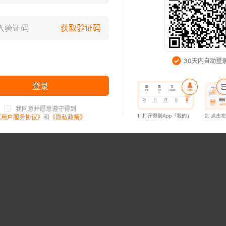
典）
[意] 伊塔洛·卡尔维诺
登录已过期，请重新登录
获取验证码
试读已结束，购买后可继续阅读
知道了
30天内自动登
开通会员，3万本书免费看（首月6元起）
登录
购买25.99元
我同意并愿意遵守得到
登录已过期，请重新登录
《用户服务协议》
和
《隐私政策》