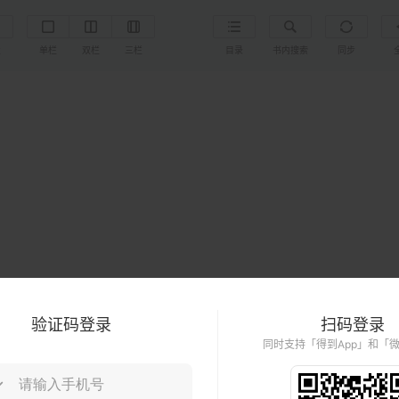
置
单栏
双栏
三栏
目录
书内搜索
同步
验证码登录
扫码登录
同时支持「得到App」和「
树上的男爵
（卡尔维诺经