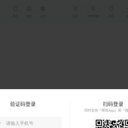
置
单栏
双栏
三栏
目录
书内搜索
同步
验证码登录
扫码登录
同时支持「得到App」和「
带人的艺术：
不懂放手，你