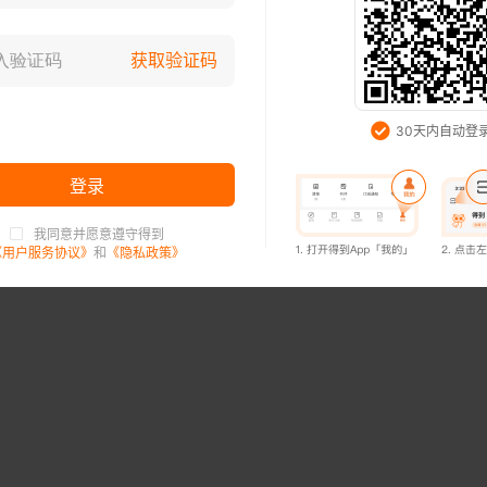
就只能自己累
[日] 吉田幸弘
登录已过期，请重新登录
获取验证码
试读已结束，购买后可继续阅读
知道了
30天内自动登
开通会员，3万本书免费看（首月6元起）
登录
购买33.99元
我同意并愿意遵守得到
登录已过期，请重新登录
《用户服务协议》
和
《隐私政策》