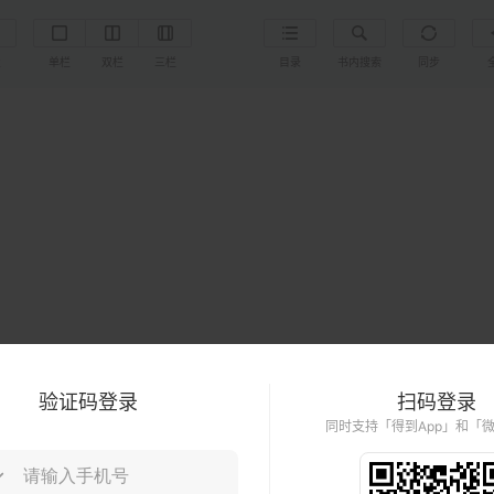
置
单栏
双栏
三栏
目录
书内搜索
同步
验证码登录
扫码登录
同时支持「得到App」和「