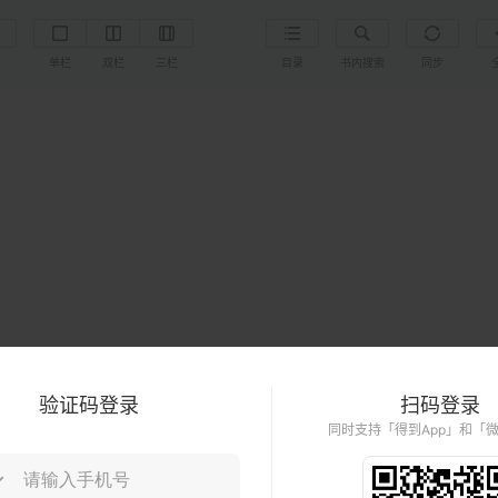
置
单栏
双栏
三栏
目录
书内搜索
同步
验证码登录
扫码登录
同时支持「得到App」和「